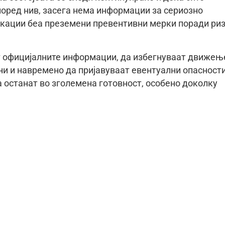
поред нив, засега нема информации за сериозно
окации беа преземени превентивни мерки поради ри
т официјалните информации, да избегнуваат движењ
ни и навремено да пријавуваат евентуални опасности
а останат во зголемена готовност, особено доколку