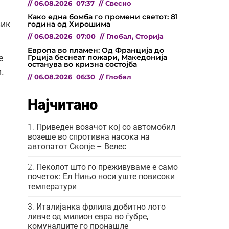
//
06.08.2026
07:37
//
Свесно
Како една бомба го промени светот: 81
зик
година од Хирошима
//
06.08.2026
07:00
//
Глобал
,
Сторија
Европа во пламен: Од Франција до
Грција беснеат пожари, Македонија
е
останува во кризна состојба
.
//
06.08.2026
06:30
//
Глобал
Најчитано
Приведен возачот кој со автомобил
возеше во спротивна насока на
автопатот Скопје – Велес
Пеколот што го преживуваме е само
почеток: Ел Нињо носи уште повисоки
температури
Италијанка фрлила добитно лото
ливче од милион евра во ѓубре,
комуналците го пронашле