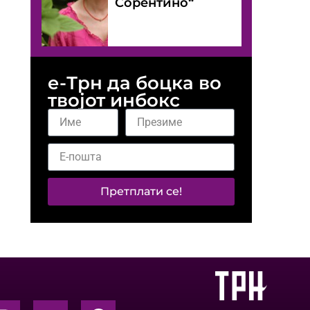
Сорентино“
е-Трн да боцка во
твојот инбокс
Претплати се!