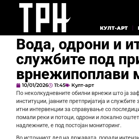
КУЛТ-АРТ
Вода, одрони и и
службите под пр
врнежипоплави 
10/01/2026
11:45
Култ-арт
По неколкудневните обилни врнежи што ја заф
институции, јавните претпријатија и службите
итни интервенции за справување со последиц
помали реки и потоци, одрони и локално оштет
надлежните, е под постојан мониторинг.
Во источниот дел на државата, поради интенз