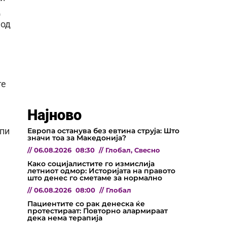
д
 од
те
Најново
Европа останува без евтина струја: Што
ипи
значи тоа за Македонија?
//
06.08.2026
08:30
//
Глобал
,
Свесно
Како социјалистите го измислија
летниот одмор: Историјата на правото
што денес го сметаме за нормално
//
06.08.2026
08:00
//
Глобал
Пациентите со рак денеска ќе
протестираат: Повторно алармираат
дека нема терапија