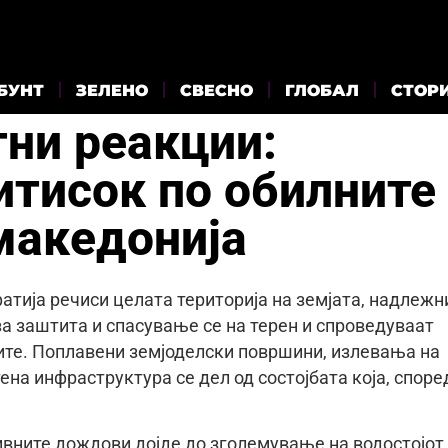
БУНТ
ЗЕЛЕНО
СВЕСНО
ГЛОБАЛ
СТОР
тни реакции:
итисок по обилните
македонија
атија речиси целата територија на земјата, надлежн
 за заштита и спасување се на терен и спроведуваат
ите. Поплавени земјоделски површини, излевања на
ена инфраструктура се дел од состојбата која, споре
ивните дождови дојде до зголемување на водостојот