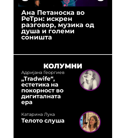
Ана Петаноска во
Ристо 
РеТрн: искрен
(Арханг
разговор, музика од
години
душа и големи
студио:
соништа
музика,
оловни
КОЛУМНИ
Адријана Георгиев
„Tradwife“,
естетика на
покорност во
дигиталната
ера
Катарина Лука
Телото слуша