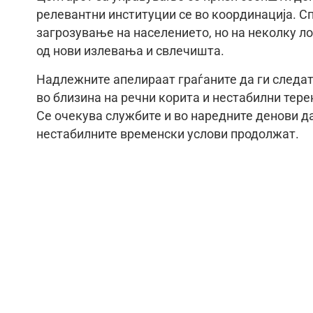
релевантни институции се во координација. С
загрозување на населението, но на неколку л
од нови излевања и свлечишта.
Надлежните апелираат граѓаните да ги следа
во близина на речни корита и нестабилни тере
Се очекува службите и во наредните денови д
нестабилните временски услови продолжат.