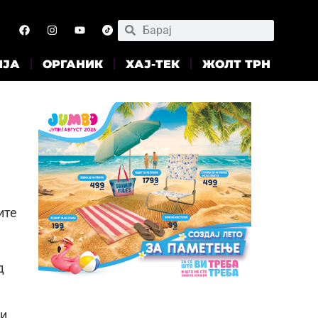
ИЈА
ОРГАНИК
ХАЈ-ТЕК
ЖОЛТ ТРН
ите
д
 и