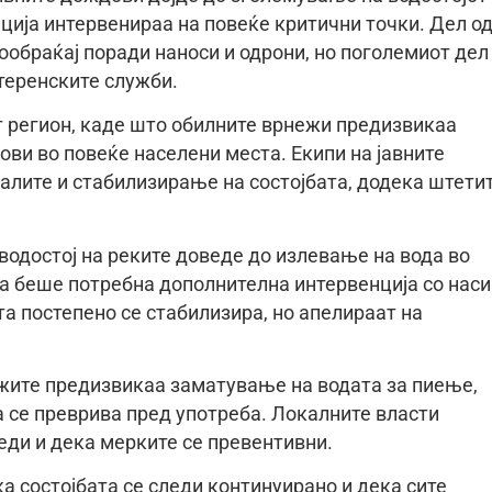
ција интервенираа на повеќе критични точки. Дел о
ообраќај поради наноси и одрони, но поголемиот дел
теренските служби.
т регион, каде што обилните врнежи предизвикаа
ви во повеќе населени места. Екипи на јавните
налите и стабилизирање на состојбата, додека штети
 водостој на реките доведе до излевање на вода во
та беше потребна дополнителна интервенција со нас
а постепено се стабилизира, но апелираат на
ежите предизвикаа заматување на водата за пиење,
а се преврива пред употреба. Локалните власти
еди и дека мерките се превентивни.
а состојбата се следи континуирано и дека сите