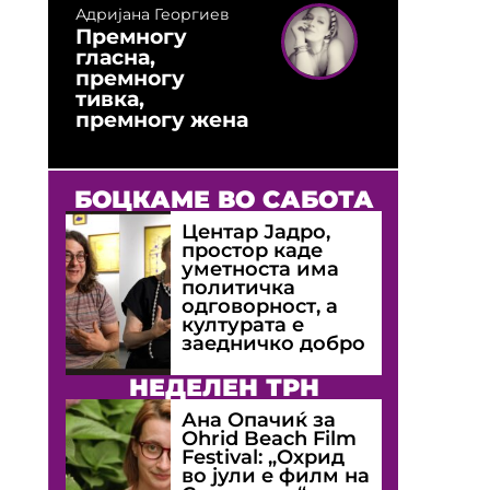
Адријана Георгиев
Премногу
гласна,
премногу
тивка,
премногу жена
БОЦКАМЕ ВО САБОТА
Центар Јадро,
простор каде
уметноста има
политичка
одговорност, а
културата е
заедничко добро
НЕДЕЛЕН ТРН
Ана Опачиќ за
Оhrid Beach Film
Festival: „Охрид
во јули е филм на