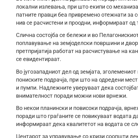
локални излевања, при што екипи со механиза
патните правци беа привремено отежнати за с
нив се расчистени и проодни, информираат од 
Слична состојба се бележи и во Пелагонискио
поплавување на земјоделски површини и дворо
претпријатија работат на расчистување на ка
се евидентираат.
Во југозападниот дел од земјата, зголемениот
пониските подрачја, при што на одредени мес
и пумпи. Надлежните уверуваат дека состојбат
внимателност поради можни нови врнежи.
Во некои планински и повисоки подрачја, врн
поради што граѓаните се повикуваат водата д
информираат дека квалитетот на водата се сл
Центарот за управување со кризи соопшти дек