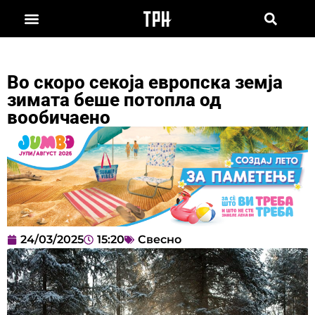
Во скоро секоја европска земја
зимата беше потопла од
вообичаено
24/03/2025
15:20
Свесно