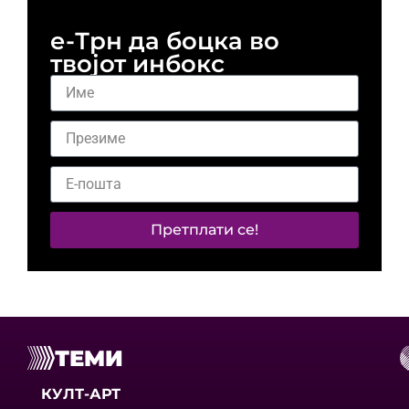
е-Трн да боцка во
твојот инбокс
Претплати се!
ТЕМИ
КУЛТ-АРТ