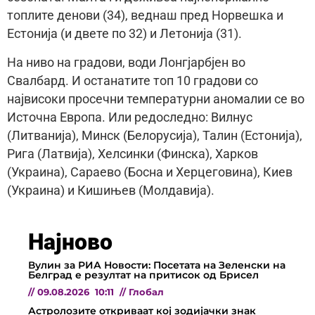
топлите денови (34), веднаш пред Норвешка и
Естонија (и двете по 32) и Летонија (31).
На ниво на градови, води Лонгјарбјен во
Свалбард. И останатите топ 10 градови со
највисоки просечни температурни аномалии се во
Источна Европа. Или редоследно: Вилнус
(Литванија), Минск (Белорусија), Талин (Естонија),
Рига (Латвија), Хелсинки (Финска), Харков
(Украина), Сараево (Босна и Херцеговина), Киев
(Украина) и Кишињев (Молдавија).
Најново
Вулин за РИА Новости: Посетата на Зеленски на
Белград е резултат на притисок од Брисел
//
09.08.2026
10:11
//
Глобал
Астролозите откриваат кој зодијачки знак