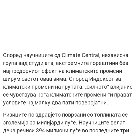
Според научниците од Climate Central, независна
група зад студијата, екстремните горештини беа
најпродорниот ефект на климатските промени
ширум светот оваа зима. Според Индексот за
климатски промени на групата, „силното“ влијание
се чувствува кога климатските промени ги прават
условите најмалку два пати поверојатни.
Ризиците по здравјето поврзани со топлината се
зголемија за милијарди луѓе. Научниците велат
дека речиси 394 милиони луѓе во последните три