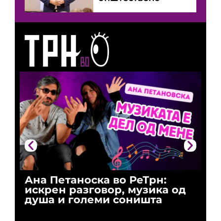
Ана Петаноска во РеТрн:
Ри
искрен разговор, музика од
го
душа и големи соништа
За
и 