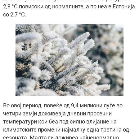
2,8 °C повисоки од нормалните, а по неа е Естонија
со 2,7 °C.
Во овој период, повеќе од 9,4 милиони луѓе во
четири земји доживеаја дневни просечни
температури кои беа под силно влијание на
климатските промени најмалку една третина од
сезоната. Малта ги доживеа најненормално