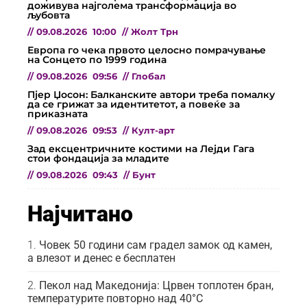
доживува најголема трансформација во
љубовта
//
09.08.2026
10:00
//
Жолт Трн
Европа го чека првото целосно помрачување
на Сонцето по 1999 година
//
09.08.2026
09:56
//
Глобал
Пјер Џосон: Балканските автори треба помалку
да се грижат за идентитетот, а повеќе за
приказната
//
09.08.2026
09:53
//
Култ-арт
Зад ексцентричните костими на Лејди Гага
стои фондација за младите
//
09.08.2026
09:43
//
Бунт
Најчитано
Човек 50 години сам градел замок од камен,
а влезот и денес е бесплатен
Пекол над Македонија: Црвен топлотен бран,
температурите повторно над 40°C