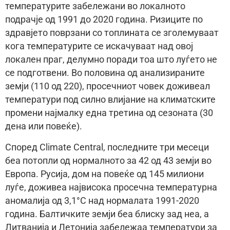
температурите забележани во локалното
подрачје од 1991 до 2020 година. Ризиците по
здравјето поврзани со топлината се зголемуваат
кога температурите се искачуваат над овој
локален праг, делумно поради тоа што луѓето не
се подготвени. Во половина од анализираните
земји (110 од 220), просечниот човек доживеал
температури под силно влијание на климатските
промени најмалку една третина од сезоната (30
дена или повеќе).
Според Climate Central, последните три месеци
беа потопли од нормалното за 42 од 43 земји во
Европа. Русија, дом на повеќе од 145 милиони
луѓе, доживеа највисока просечна температурна
аномалија од 3,1°C над нормалата 1991-2020
година. Балтичките земји беа блиску зад неа, а
Литванија и Летонија забележаа температури за