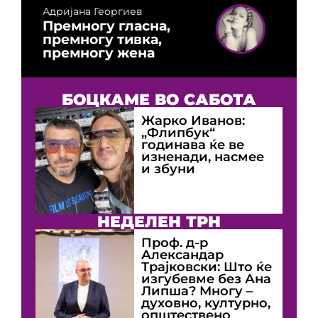
Адријана Георгиев
Премногу гласна,
премногу тивка,
премногу жена
БОЦКАМЕ ВО САБОТА
Жарко Иванов:
„Флипбук“
годинава ќе ве
изненади, насмее
и збуни
НЕДЕЛЕН ТРН
Проф. д-р
Александар
Трајковски: Што ќе
изгубевме без Ана
Липша? Многу –
духовно, културно,
општествено