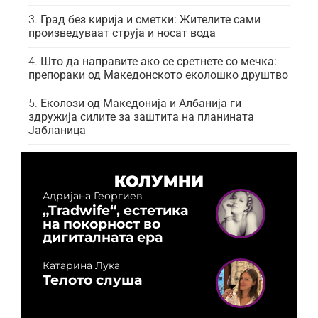
Град без кирија и сметки: Жителите сами
произведуваат струја и носат вода
Што да направите ако се сретнете со мечка:
препораки од Македонското еколошко друштво
Еколози од Македонија и Албанија ги
здружија силите за заштита на планината
Јабланица
КОЛУМНИ
Адријана Георгиев
„Tradwife“, естетика
на покорност во
дигиталната ера
Катарина Лука
Телото слуша