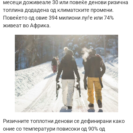
месеци доживеале 30 или повеќе денови ризична
топлина додадена од климатските промени.
Повеќето од овие 394 милиони луѓе или 74%
живеат во Африка.
Ризичните топлотни денови се дефинирани како
оние со температури повисоки од 90% од