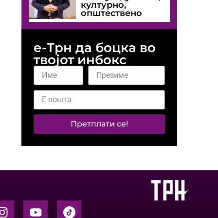
културно,
општествено
е-Трн да боцка во
твојот инбокс
Претплати се!