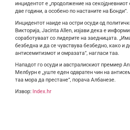
инцидентот е „продолжение на секојдневниот 
две години, а особено по настаните на Бонди“.
Инцидентот наиде на остри осуди од политичк
Викторија, Jacinta Allen, изјави дека е инфор
соработуваат со лидерите на заедницата. „И
безбедна и да се чувствува безбедно, како и
антисемитизмот и омразата“, нагласи таа.
Нападот го осуди и австралискиот премиер Ant
Мелбурн е „уште еден одвратен чин на антисем
таа мора да престане“, порача Албанезе.
Извор:
Index.hr