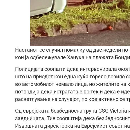
Настанот се случил помалку од две недели по 
кои ја одбележувале Ханука на плажата Бонди, 
Полицијата соопшти дека интервенирала околу 2
што на приодот кон една куќа горело возило 
во автомобилот немало лица, но жителите на 
потврдија дека истрагата е во тек и дека е и
расветлување на случајот, по кое активно се т
Од еврејската безбедносна група CSG Victori
заедницата. Тие соопштија дека безбедноснит
Извршната директорка на Еврејскиот совет на 