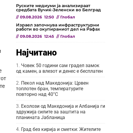
Руските медиуми ја анализираат
средбата Вучиќ-Зеленски во Белград
//
09.08.2026
12:50
//
Глобал
Израел започнува инфраструктурни
работи во окупираниот дел на Рафах
//
09.08.2026
12:45
//
Глобал
Најчитано
и
Човек 50 години сам градел замок
е
од камен, а влезот и денес е бесплатен
тот
Пекол над Македонија: Црвен
те
топлотен бран, температурите
повторно над 40°C
Еколози од Македонија и Албанија ги
здружија силите за заштита на
планината Јабланица
Град без кирија и сметки: Жителите