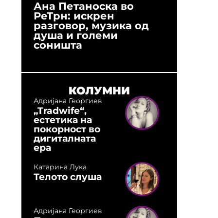
Ана Петаноска во
Ристо 
РеТрн: искрен
(Арханг
разговор, музика од
години
душа и големи
студио:
соништа
музика,
оловни
КОЛУМНИ
Адријана Георгиев
„Tradwife“,
естетика на
покорност во
дигиталната
ера
Катарина Лука
Телото слуша
Адријана Георгиев