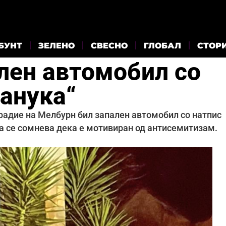
БУНТ
ЗЕЛЕНО
СВЕСНО
ГЛОБАЛ
СТОР
лен автомобил со
Ханука“
градие на Мелбурн бил запален автомобил со натпис
та се сомнева дека е мотивиран од антисемитизам.