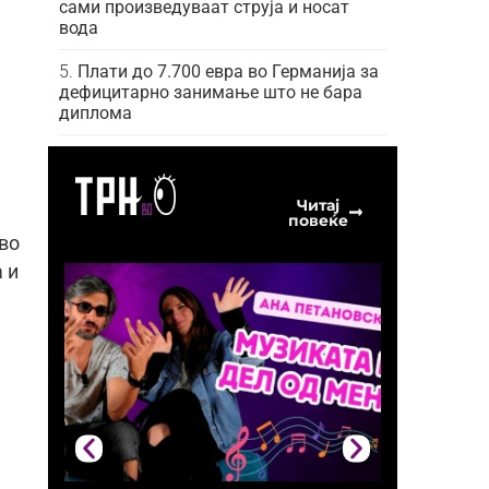
сами произведуваат струја и носат
вода
Плати до 7.700 евра во Германија за
дефицитарно занимање што не бара
диплома
Читај
повеќе
 во
 и