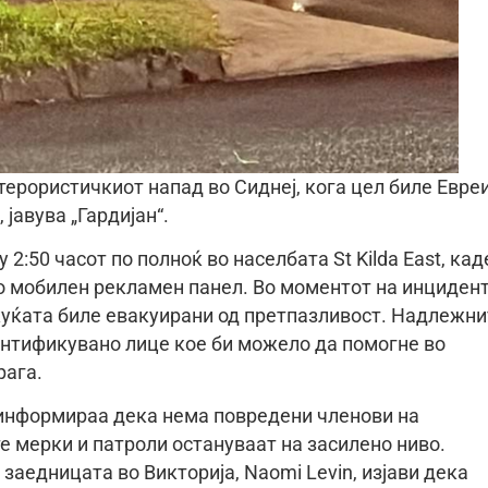
терористичкиот напад во Сиднеј, кога цел биле Евре
јавува „Гардијан“.
:50 часот по полноќ во населбата St Kilda East, кад
со мобилен рекламeн панел. Во моментот на инциден
куќата биле евакуирани од претпазливост. Надлежни
дентификувано лице кое би можело да помогне во
рага.
a информираа дека нема повредени членови на
е мерки и патроли остануваат на засилено ниво.
заедницата во Викторија, Naomi Levin, изјави дека