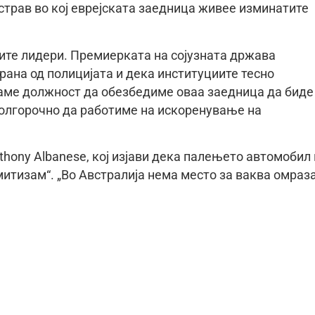
страв во кој еврејската заедница живее изминатите
ите лидери. Премиерката на сојузната држава
мирана од полицијата и дека институциите тесно
маме должност да обезбедиме оваа заедница да биде
 долгорочно да работиме на искоренување на
hony Albanese, кој изјави дека палењето автомобил
итизам“. „Во Австралија нема место за ваква омраза