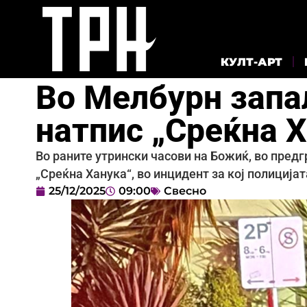
КУЛТ-АРТ
Во Мелбурн запа
натпис „Среќна 
Во раните утрински часови на Божиќ, во пред
„Среќна Ханука“, во инцидент за кој полиција
25/12/2025
09:00
Свесно