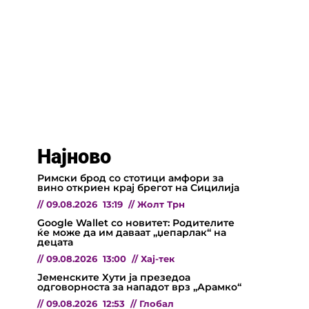
Најново
Римски брод со стотици амфори за
вино откриен крај брегот на Сицилија
//
09.08.2026
13:19
//
Жолт Трн
Google Wallet со новитет: Родителите
ќе може да им даваат „џепарлак“ на
децата
//
09.08.2026
13:00
//
Хај-тек
Јеменските Хути ја презедоа
одговорноста за нападот врз „Арамко“
//
09.08.2026
12:53
//
Глобал