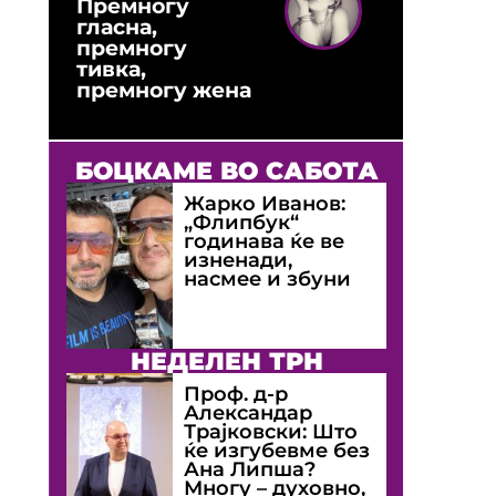
Премногу
гласна,
премногу
тивка,
премногу жена
БОЦКАМЕ ВО САБОТА
Жарко Иванов:
„Флипбук“
годинава ќе ве
изненади,
насмее и збуни
НЕДЕЛЕН ТРН
Проф. д-р
Александар
Трајковски: Што
ќе изгубевме без
Ана Липша?
Многу – духовно,