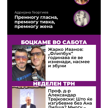
Адријана Георгиев
Премногу гласна,
премногу тивка,
премногу жена
БОЦКАМЕ ВО САБОТА
Жарко Иванов:
„Флипбук“
годинава ќе ве
изненади, насмее
и збуни
НЕДЕЛЕН ТРН
Проф. д-р
Александар
Трајковски: Што ќе
изгубевме без Ана
Липша? Многу –