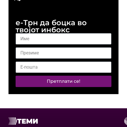
и 
е-Трн да боцка во
твојот инбокс
Претплати се!
ТЕМИ