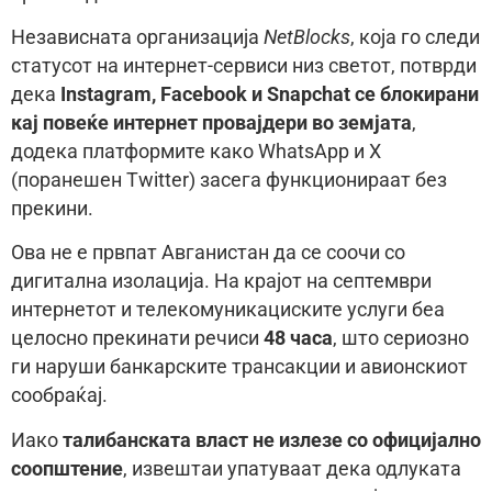
Независната организација
NetBlocks
, која го следи
статусот на интернет-сервиси низ светот, потврди
дека
Instagram, Facebook и Snapchat се блокирани
кај повеќе интернет провајдери во земјата
,
додека платформите како WhatsApp и X
(поранешен Twitter) засега функционираат без
прекини.
Ова не е првпат Авганистан да се соочи со
дигитална изолација. На крајот на септември
интернетот и телекомуникациските услуги беа
целосно прекинати речиси
48 часа
, што сериозно
ги наруши банкарските трансакции и авионскиот
сообраќај.
Иако
талибанската власт не излезе со официјално
соопштение
, извештаи упатуваат дека одлуката