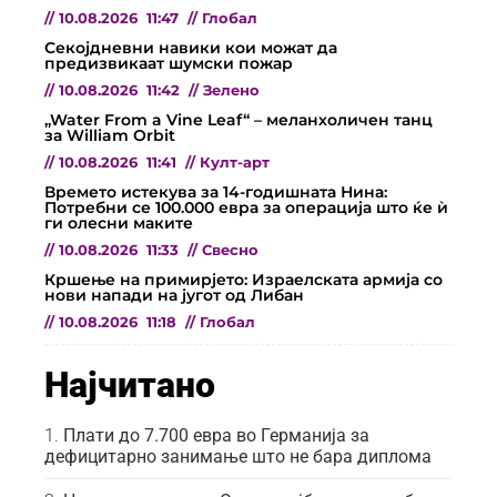
//
10.08.2026
11:47
//
Глобал
Секојдневни навики кои можат да
предизвикаат шумски пожар
//
10.08.2026
11:42
//
Зелено
„Water From a Vine Leaf“ – меланхоличен танц
за William Orbit
//
10.08.2026
11:41
//
Култ-арт
Времето истекува за 14-годишната Нина:
Потребни се 100.000 евра за операција што ќе ѝ
ги олесни маките
//
10.08.2026
11:33
//
Свесно
Кршење на примирјето: Израелската армија со
нови напади на југот од Либан
//
10.08.2026
11:18
//
Глобал
Најчитано
Плати до 7.700 евра во Германија за
дефицитарно занимање што не бара диплома