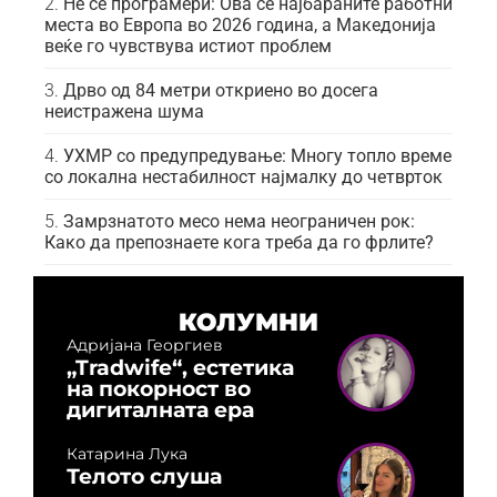
Не се програмери: Ова се најбараните работни
места во Европа во 2026 година, а Македонија
веќе го чувствува истиот проблем
Дрво од 84 метри откриено во досега
неистражена шума
УХМР со предупредување: Многу топло време
со локална нестабилност најмалку до четврток
Замрзнатото месо нема неограничен рок:
Како да препознаете кога треба да го фрлите?
КОЛУМНИ
Адријана Георгиев
„Tradwife“, естетика
на покорност во
дигиталната ера
Катарина Лука
Телото слуша