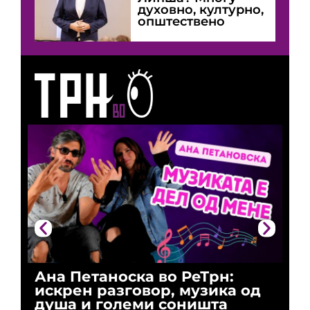
духовно, културно,
општествено
Ана Петаноска во РеТрн:
Ри
искрен разговор, музика од
го
душа и големи соништа
За