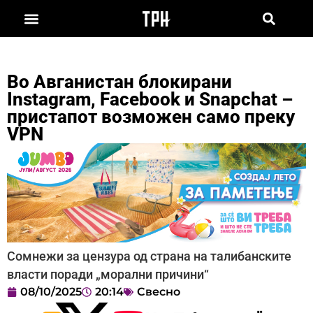
Во Авганистан блокирани
Instagram, Facebook и Snapchat –
пристапот возможен само преку
VPN
Сомнежи за цензура од страна на талибанските
власти поради „морални причини“
08/10/2025
20:14
Свесно