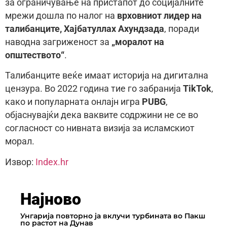
за ограничување на пристапот до социјалните
мрежи дошла по налог на
врховниот лидер на
талибанците, Хајбатуллах Ахундзада
, поради
наводна загриженост за
„моралот на
општеството“
.
Талибанците веќе имаат историја на дигитална
цензура. Во 2022 година тие го забранија
TikTok
,
како и популарната онлајн игра
PUBG
,
објаснувајќи дека ваквите содржини не се во
согласност со нивната визија за исламскиот
морал.
Извор:
Index.hr
Најново
Унгарија повторно ја вклучи турбината во Пакш
по растот на Дунав