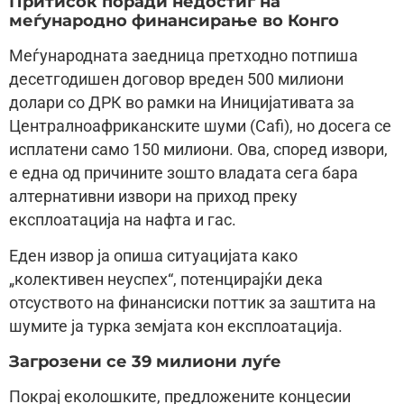
Притисок поради недостиг на
меѓународно финансирање во Конго
Меѓународната заедница претходно потпиша
десетгодишен договор вреден 500 милиони
долари со ДРК во рамки на Иницијативата за
Централноафриканските шуми (Cafi), но досега се
исплатени само 150 милиони. Ова, според извори,
е една од причините зошто владата сега бара
алтернативни извори на приход преку
експлоатација на нафта и гас.
Еден извор ја опиша ситуацијата како
„колективен неуспех“, потенцирајќи дека
отсуството на финансиски поттик за заштита на
шумите ја турка земјата кон експлоатација.
Загрозени се 39 милиони луѓе
Покрај еколошките, предложените концесии