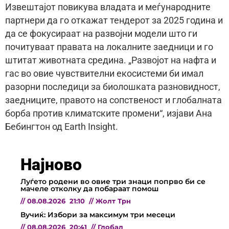
Извештајот повикува владата и меѓународните
партнери да го откажат тендерот за 2025 година и
да се фокусираат на развојни модели што ги
почитуваат правата на локалните заедници и го
штитат животната средина. „Развојот на нафта и
гас во овие чувствителни екосистеми би имал
разорни последици за биолошката разновидност,
заедниците, правото на сопственост и глобалната
борба против климатските промени“, изјави Ана
Бебингтон од Earth Insight.
Најново
Луѓето родени во овие три знаци попрво би се
мачеле отколку да побараат помош
//
08.08.2026
21:10
//
Жолт Трн
Вучиќ: Избори за максимум три месеци
//
08.08.2026
20:41
//
Глобал