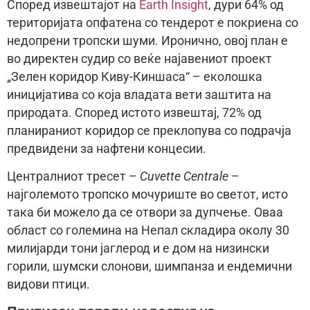
Според извештајот на
Earth Insight
, дури 64% од
територијата опфатена со тендерот е покриена со
недопрени тропски шуми. Иронично, овој план е
во директен судир со веќе најавениот проект
„Зелен коридор Киву-Киншаса“ – еколошка
иницијатива со која владата вети заштита на
природата. Според истото извештај, 72% од
планираниот коридор се преклопува со подрачја
предвидени за нафтени концесии.
Централниот тресет –
Cuvette Centrale
–
најголемото тропско мочуриште во светот, исто
така би можело да се отвори за дупчење. Оваа
област со големина на Непал складира околу 30
милијарди тони јаглерод и е дом на низински
горили, шумски слонови, шимпанза и ендемични
видови птици.