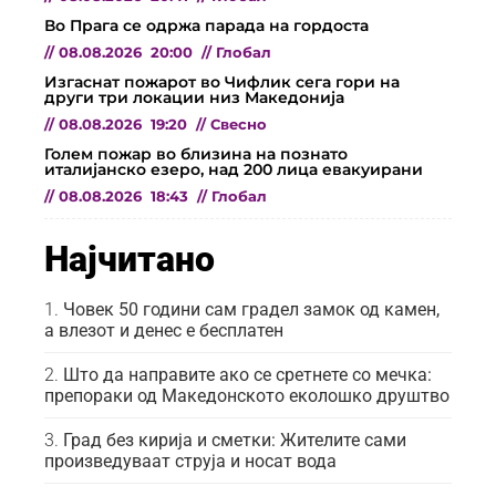
Во Прага се одржа парада на гордоста
//
08.08.2026
20:00
//
Глобал
Изгаснат пожарот во Чифлик сега гори на
други три локации низ Македонија
//
08.08.2026
19:20
//
Свесно
Голем пожар во близина на познато
италијанско езеро, над 200 лица евакуирани
//
08.08.2026
18:43
//
Глобал
Најчитано
Човек 50 години сам градел замок од камен,
а влезот и денес е бесплатен
Што да направите ако се сретнете со мечка:
препораки од Македонското еколошко друштво
Град без кирија и сметки: Жителите сами
произведуваат струја и носат вода