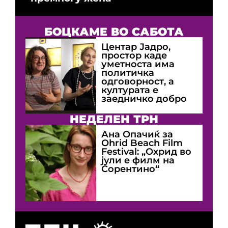
БОЦКАМЕ ВО САБОТА
Центар Јадро,
простор каде
уметноста има
политичка
одговорност, а
културата е
заедничко добро
НЕДЕЛЕН ТРН
Ана Опачиќ за
Оhrid Beach Film
Festival: „Охрид во
јули е филм на
Сорентино“