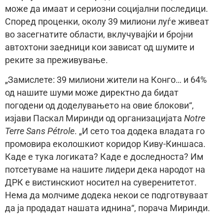
може да имаат и сериозни социјални последици.
Според проценки, околу 39 милиони луѓе живеат
во засегнатите области, вклучувајќи и бројни
автохтони заедници кои зависат од шумите и
реките за преживување.
„Замислете: 39 милиони жители на Конго… и 64%
од нашите шуми може директно да бидат
погодени од доделувањето на овие блокови“,
изјави Паскал Миринди од организацијата
Notre
Terre Sans Pétrole
. „И сето тоа додека владата го
промовира еколошкиот коридор Киву-Киншаса.
Каде е тука логиката? Каде е доследноста? Им
потсетуваме на нашите лидери дека народот на
ДРК е вистинскиот носител на суверенитетот.
Нема да молчиме додека некои се подготвуваат
да ја продадат нашата иднина“, порача Миринди.