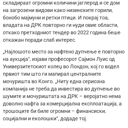
складираат огромни количини јаглерод и се дом
на загрозени видови како низинските горили,
бонобо мајмуни и ретки птици. И покрај тоа,
владата на ДРК повторно ги нуди овие области,
откако претходниот тендер во 2022 година беше
откажан поради слаб интерес.
„Најлошото место за нафтено дупчење е повторно
на аукција“, изјави професорот Сајмон Луис од
Универзитетскиот колеџ во Лондон, кој го водел
првиот тим што ги мапирал централните
мочуришта во Конго. „Ниту една сериозна
компанија не треба да инвестира во дупчење во
шумите и мочуриштата на ДРК – веројатно нема
доволно нафта за комерцијална експлоатација, а
трошоците би биле огромни – финансиски,
социјални и еколошки“, додаде тој.