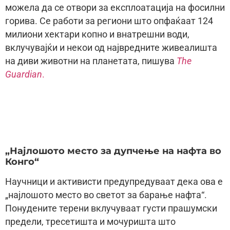
можела да се отвори за експлоатација на фосилни
горива. Се работи за региони што опфаќаат 124
милиони хектари копно и внатрешни води,
вклучувајќи и некои од највредните живеалишта
на диви животни на планетата, пишува
The
Guardian
.
„Најлошото место за дупчење на нафта во
Конго“
Научници и активисти предупредуваат дека ова е
„најлошото место во светот за барање нафта“.
Понудените терени вклучуваат густи прашумски
предели, тресетишта и мочуришта што