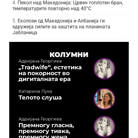
Пекол над Македонија: Црвен топлотен бран,
температурите повторно над 40°C
Еколози од Македонија и Албанија ги
здружија силите за заштита на планината
Јабланица
КОЛУМНИ
Адријана Георгиев
„Tradwife“, естетика
на покорност во
дигиталната ера
Катарина Лука
Телото слуша
Адријана Георгиев
Премногу гласна,
премногу тивка,
премногу жена