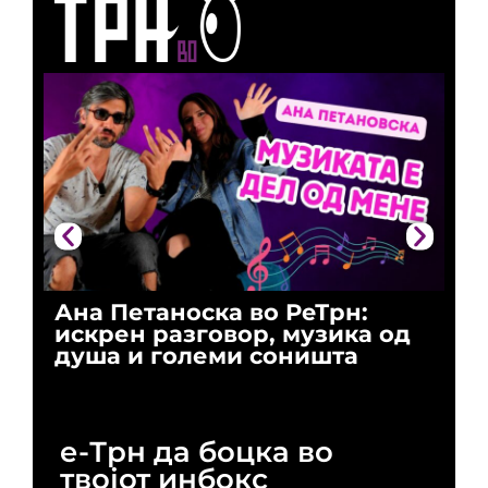
Ана Петаноска во РеТрн:
Ри
искрен разговор, музика од
го
душа и големи соништа
За
и 
е-Трн да боцка во
твојот инбокс