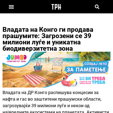
Владата на Конго ги продава
прашумите: Загрозени се 39
милиони луѓе и уникатна
биодиверзитетна зона
Владата на ДР Конго распишува концесии за
нафта и гас во заштитени прашумски области,
загрозувајќи 39 милиони луѓе и некои од
највредните екосистеми на планетата. Активисти