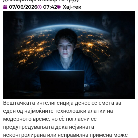
07/06/2026
07:42
Хај-тек
Вештачката интелигенција денес се смета за
еден од најмоќните технолошки алатки на
модерното време, но сè погласни се
предупредувањата дека нејзината
неконтролирана или неправилна примена може