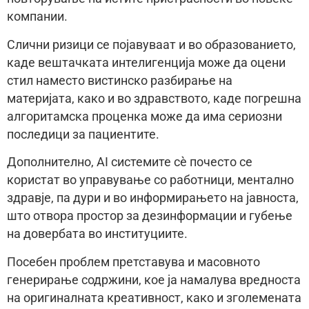
компании.
Слични ризици се појавуваат и во образованието,
каде вештачката интелигенција може да оцени
стил наместо вистинско разбирање на
материјата, како и во здравството, каде погрешна
алгоритамска проценка може да има сериозни
последици за пациентите.
Дополнително, AI системите сè почесто се
користат во управување со работници, ментално
здравје, па дури и во информирањето на јавноста,
што отвора простор за дезинформации и губење
на довербата во институциите.
Посебен проблем претставува и масовното
генерирање содржини, кое ја намалува вредноста
на оригиналната креативност, како и зголемената