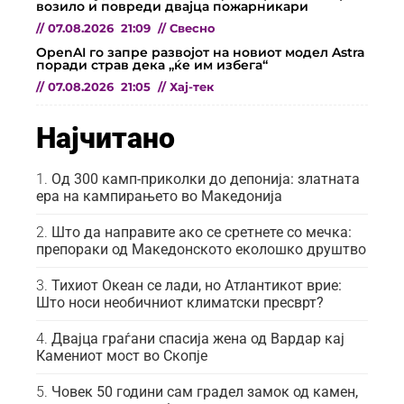
возило и повреди двајца пожарникари
//
07.08.2026
21:09
//
Свесно
OpenAI го запре развојот на новиот модел Astra
поради страв дека „ќе им избега“
//
07.08.2026
21:05
//
Хај-тек
Најчитано
Од 300 камп-приколки до депонија: златната
ера на кампирањето во Македонија
Што да направите ако се сретнете со мечка:
препораки од Македонското еколошко друштво
Тихиот Океан се лади, но Атлантикот врие:
Што носи необичниот климатски пресврт?
Двајца граѓани спасија жена од Вардар кај
Камениот мост во Скопје
Човек 50 години сам градел замок од камен,