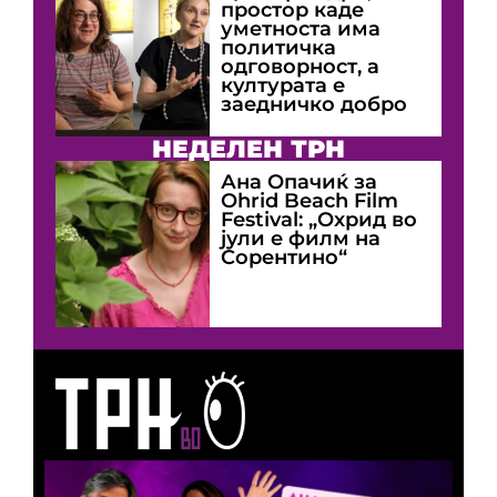
простор каде
уметноста има
политичка
одговорност, а
културата е
заедничко добро
НЕДЕЛЕН ТРН
Ана Опачиќ за
Оhrid Beach Film
Festival: „Охрид во
јули е филм на
Сорентино“