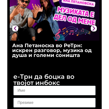
Ана Петаноска во РеТрн:
Ри
искрен разговор, музика од
го
душа и големи соништа
За
и 
е-Трн да боцка во
твојот инбокс