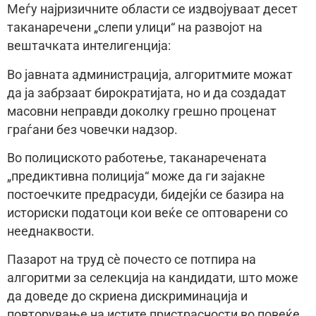
Меѓу најризичните области се издвојуваат десет
таканаречени „слепи улици“ на развојот на
вештачката интелигенција:
Во јавната администрација, алгоритмите можат
да ја забрзаат бирократијата, но и да создадат
масовни неправди доколку грешно проценат
граѓани без човечки надзор.
Во полициското работење, таканаречената
„предиктивна полиција“ може да ги зајакне
постоечките предрасуди, бидејќи се базира на
историски податоци кои веќе се оптоварени со
нееднаквости.
Пазарот на труд сè почесто се потпира на
алгоритми за селекција на кандидати, што може
да доведе до скриена дискриминација и
повторување на истите пристрасности во повеќе