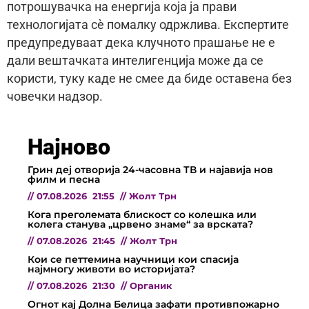
потрошувачка на енергија која ја прави
технологијата сè помалку одржлива. Експертите
предупредуваат дека клучното прашање не е
дали вештачката интелигенција може да се
користи, туку каде не смее да биде оставена без
човечки надзор.
Најново
Грин деј отворија 24-часовна ТВ и најавија нов
филм и песна
//
07.08.2026
21:55
//
Жолт Трн
Кога преголемата блискост со колешка или
колега станува „црвено знаме“ за врската?
//
07.08.2026
21:45
//
Жолт Трн
Кои се петтемина научници кои спасија
најмногу животи во историјата?
//
07.08.2026
21:30
//
Органик
Огнот кај Долна Белица зафати противпожарно