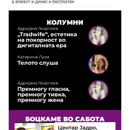
а влезот и денес е бесплатен
КОЛУМНИ
Адријана Георгиев
„Tradwife“, естетика
на покорност во
дигиталната ера
Катарина Лука
Телото слуша
Адријана Георгиев
Премногу гласна,
премногу тивка,
премногу жена
БОЦКАМЕ ВО САБОТА
Центар Јадро,