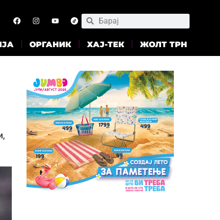
ИЈА
ОРГАНИК
ХАЈ-ТЕК
ЖОЛТ ТРН
и,