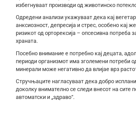
избегнуваат производи од животинско потекло
Одредени анализи укажуваат дека кај вегетар
анксиозност, депресија и стрес, особено кај 
ризикот од орторексија – опсесивна потреба з
храната.
Посебно внимание е потребно кај децата, адол
периоди организмот има зголемени потреби о
минерали може негативно да влијае врз растот
Стручњаците нагласуваат дека добро исплани
доколку внимателно се следи внесот на сите п
автоматски и „здраво“.