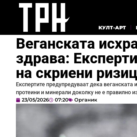
КУЛТ-АРТ
Веганската исхра
здрава: Експерт
на скриени ризи
Експертите предупредуваат дека веганската 
протеини и минерали доколку не е правилно и
23/05/2026
07:20
Органик