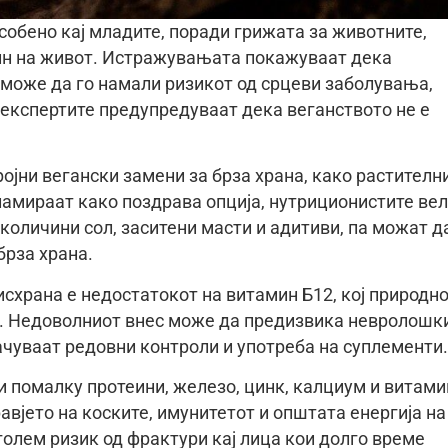
собено кај младите, поради грижата за животните,
ин на живот. Истражувањата покажуваат дека
 може да го намали ризикот од срцеви заболувања,
, експертите предупредуваат дека веганството не е
ројни вегански замени за брза храна, како растителн
ламираат како поздрава опција, нутриционистите ве
количини сол, заситени масти и адитиви, па можат д
брза храна.
исхрана е недостатокот на витамин Б12, кој природно
ди. Недоволниот внес може да предизвика невролошк
чуваат редовни контроли и употреба на суплементи.
и помалку протеини, железо, цинк, калциум и витами
авјето на коските, имунитетот и општата енергија на
олем ризик од фрактури кај лица кои долго време