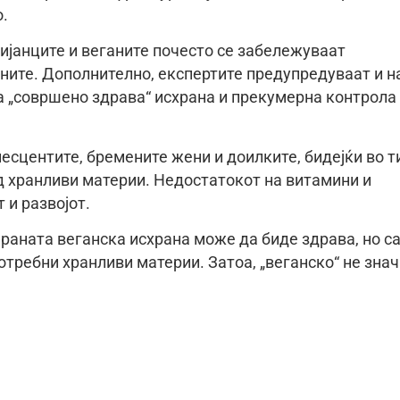
.
ијанците и веганите почесто се забележуваат
жените. Дополнително, експертите предупредуваат и н
а „совршено здрава“ исхрана и прекумерна контрола
есцентите, бремените жени и доилките, бидејќи во т
д хранливи материи. Недостатокот на витамини и
 и развојот.
раната веганска исхрана може да биде здрава, но с
отребни хранливи материи. Затоа, „веганско“ не зна