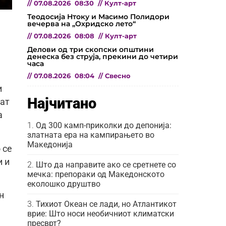
//
07.08.2026
08:30
//
Култ-арт
Теодосија Нтоку и Масимо Полидори
вечерва на „Охридско лето“
//
07.08.2026
08:08
//
Култ-арт
Делови од три скопски општини
денеска без струја, прекини до четири
часа
//
07.08.2026
08:04
//
Свесно
и
Најчитано
лат
а
Од 300 камп-приколки до депонија:
златната ера на кампирањето во
Македонија
 се
и и
Што да направите ако се сретнете со
мечка: препораки од Македонското
еколошко друштво
н
Тихиот Океан се лади, но Атлантикот
врие: Што носи необичниот климатски
пресврт?