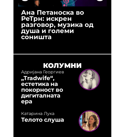
Ана Петаноска во
Ристо 
РеТрн: искрен
(Арханг
разговор, музика од
години
душа и големи
студио:
соништа
музика,
оловни
КОЛУМНИ
Адријана Георгиев
„Tradwife“,
естетика на
покорност во
дигиталната
ера
Катарина Лука
Телото слуша