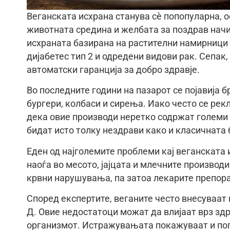
Веганската исхрана станува сè попопуларна, о
животната средина и желбата за поздрав нач
исхраната базирана на растителни намирници
дијабетес тип 2 и одредени видови рак. Сепак
автоматски гаранција за добро здравје.
Во последните години на пазарот се појавија б
бургери, колбаси и сирења. Иако често се рек
дека овие производи неретко содржат големи 
бидат исто толку нездрави како и класичната 
Еден од најголемите проблеми кај веганската 
наоѓа во месото, јајцата и млечните произво
крвни нарушувања, па затоа лекарите препора
Според експертите, веганите често внесуваат 
Д. Овие недостатоци можат да влијаат врз здр
организмот. Истражувањата покажуваат и пог