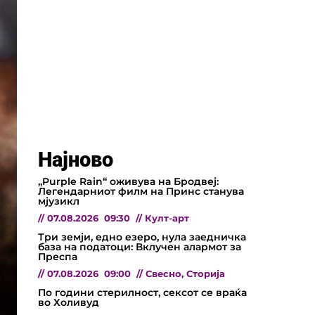
Најново
„Purple Rain“ оживува на Бродвеј:
Легендарниот филм на Принс станува
мјузикл
//
07.08.2026
09:30
//
Култ-арт
Три земји, едно езеро, нула заедничка
база на податоци: Вклучен алармот за
Преспа
//
07.08.2026
09:00
//
Свесно
,
Сторија
По години стерилност, сексот се враќа
во Холивуд