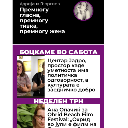
Адријана Георгиев
Премногу
гласна,
премногу
тивка,
премногу жена
БОЦКАМЕ ВО САБОТА
Центар Јадро,
простор каде
уметноста има
политичка
одговорност, а
културата е
заедничко добро
НЕДЕЛЕН ТРН
Ана Опачиќ за
Оhrid Beach Film
Festival: „Охрид
во јули е филм на