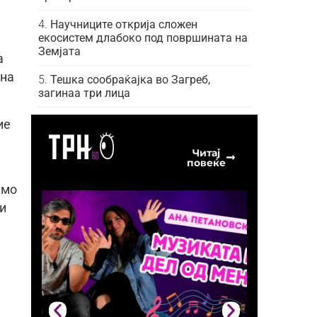
Научниците открија сложен
екосистем длабоко под површината на
Земјата
а
 на
Тешка сообраќајка во Загреб,
загинаа три лица
ие
Читај
повеќе
амо
чи