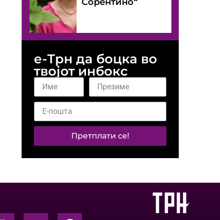
Сорентино“
е-Трн да боцка во
твојот инбокс
Претплати се!