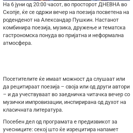
На 6 јуни од 20:00 часот, во просторот ДНЕВНА во
Скопје, ќе се одржи вечер на поезија посветена на
роденденот на Александар Пушкин. Настанот
комбинира поезија, музика, дружење и тематска
гастрономска понуда во пријатна и неформална
атмосфера.
Посетителите ќе имаат можност да слушаат или
да рецитираат поезија – своја или од други автори
– и да учествуваат во заедничка читачка вечер со
музички импровизации, инспирирана од духот на
класичната литература.
Посебен дел од програмата е предизвикот за
учесниците: секој што ќе изрецитира напамет