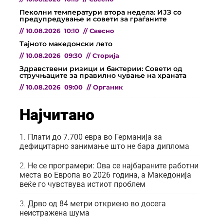
Пеколни температури втора недела: ИЈЗ со
предупредување и совети за граѓаните
//
10.08.2026
10:10
//
Свесно
Тајното македонски лето
//
10.08.2026
09:30
//
Сторија
Здравствени ризици и бактерии: Совети од
стручњаците за правилно чување на храната
//
10.08.2026
09:00
//
Органик
Најчитано
Плати до 7.700 евра во Германија за
дефицитарно занимање што не бара диплома
Не се програмери: Ова се најбараните работни
места во Европа во 2026 година, а Македонија
веќе го чувствува истиот проблем
Дрво од 84 метри откриено во досега
неистражена шума