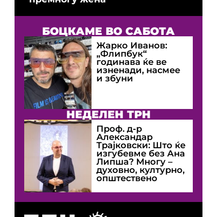
БОЦКАМЕ ВО САБОТА
Жарко Иванов:
„Флипбук“
годинава ќе ве
изненади, насмее
и збуни
НЕДЕЛЕН ТРН
Проф. д-р
Александар
Трајковски: Што ќе
изгубевме без Ана
Липша? Многу –
духовно, културно,
општествено