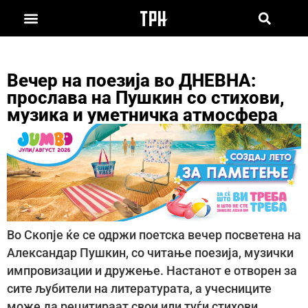
Вечер на поезија во ДНЕВНА:
прослава на Пушкин со стихови,
музика и уметничка атмосфера
Во Скопје ќе се одржи поетска вечер посветена на
Александар Пушкин, со читање поезија, музички
импровизации и дружење. Настанот е отворен за
сите љубители на литературата, а учесниците
може да рецитираат свои или туѓи стихови.