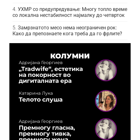
УХМР со предупредување: Многу топло време
со локална нестабилност најмалку до четврток
Замрзнатото месо нема неограничен рок:
Како да препознаете кога треба да го фрлите?
КОЛУМНИ
Адријана Георгиев
„Tradwife“, естетика
на покорност во
дигиталната ера
Катарина Лука
Телото слуша
Адријана Георгиев
Премногу гласна,
премногу тивка,
премногу жена