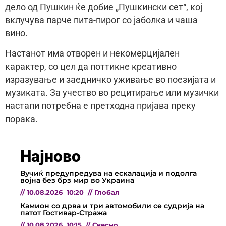
дело од Пушкин ќе добие „Пушкински сет“, кој
вклучува парче пита-пирог со јаболка и чаша
вино.
Настанот има отворен и некомерцијален
карактер, со цел да поттикне креативно
изразување и заедничко уживање во поезијата и
музиката. За учество во рецитирање или музички
настапи потребна е претходна пријава преку
порака.
Најново
Вучиќ предупредува на ескалација и подолга
војна без брз мир во Украина
//
10.08.2026
10:20
//
Глобал
Камион со дрва и три автомобили се судрија на
патот Гостивар-Стража
//
10.08.2026
10:15
//
Свесно