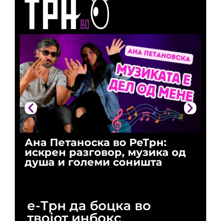
Ана Петаноска во РеТрн:
Ри
искрен разговор, музика од
го
душа и големи соништа
За
и 
е-Трн да боцка во
твојот инбокс