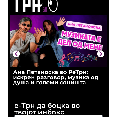
Ана Петаноска во РеТрн:
Ри
искрен разговор, музика од
го
душа и големи соништа
За
и 
е-Трн да боцка во
твојот инбокс