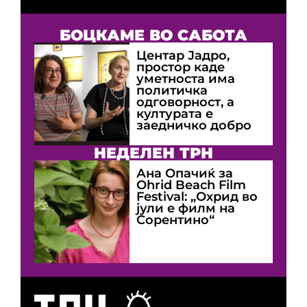
БОЦКАМЕ ВО САБОТА
Центар Јадро,
простор каде
уметноста има
политичка
одговорност, а
културата е
заедничко добро
НЕДЕЛЕН ТРН
Ана Опачиќ за
Оhrid Beach Film
Festival: „Охрид во
јули е филм на
Сорентино“