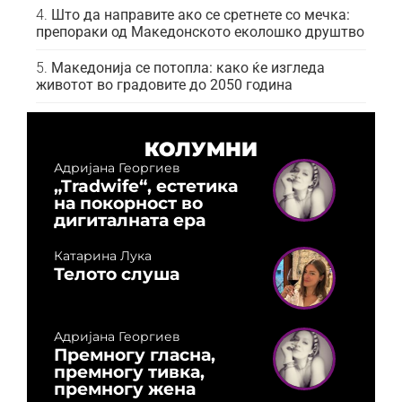
Што да направите ако се сретнете со мечка:
препораки од Македонското еколошко друштво
Македонија се потопла: како ќе изгледа
животот во градовите до 2050 година
КОЛУМНИ
Адријана Георгиев
„Tradwife“, естетика
на покорност во
дигиталната ера
Катарина Лука
Телото слуша
Адријана Георгиев
Премногу гласна,
премногу тивка,
премногу жена