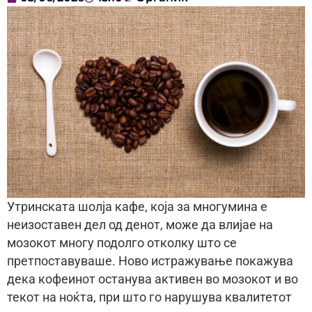
Утринската шолја кафе, која за многумина е
неизоставен дел од денот, може да влијае на
мозокот многу подолго отколку што се
претпоставуваше. Ново истражување покажува
дека кофеинот останува активен во мозокот и во
текот на ноќта, при што го нарушува квалитетот