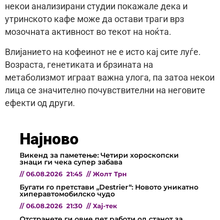
некои анализирани студии покажале дека и
утринското кафе може да остави траги врз
мозочната активност во текот на ноќта.
Влијанието на кофеинот не е исто кај сите луѓе.
Возраста, генетиката и брзината на
метаболизмот играат важна улога, па затоа некои
лица се значително почувствителни на неговите
ефекти од други.
Најново
Викенд за паметење: Четири хороскопски
знаци ги чека супер забава
//
06.08.2026
21:45
//
Жолт Трн
Бугати го претстави „Destrier“: Новото уникатно
хиперавтомобилско чудо
//
06.08.2026
21:30
//
Хај-тек
Отстранете ги овие пет работи од станот за