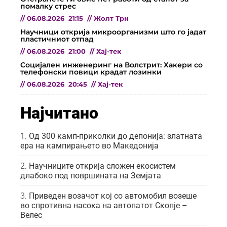
помалку стрес
//
06.08.2026
21:15
//
Жолт Трн
Научници открија микроорганизми што го јадат
пластичниот отпад
//
06.08.2026
21:00
//
Хај-тек
Социјален инженеринг на Волстрит: Хакери со
телефонски повици крадат лозинки
//
06.08.2026
20:45
//
Хај-тек
Најчитано
Од 300 камп-приколки до депонија: златната
ера на кампирањето во Македонија
Научниците открија сложен екосистем
длабоко под површината на Земјата
Приведен возачот кој со автомобил возеше
во спротивна насока на автопатот Скопје –
Велес