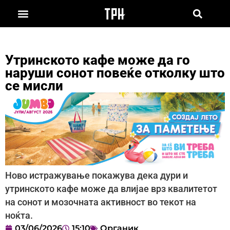
Утринското кафе може да го
наруши сонот повеќе отколку што
се мисли
Ново истражување покажува дека дури и
утринското кафе може да влијае врз квалитетот
на сонот и мозочната активност во текот на
ноќта.
03/06/2026
15:10
Органик