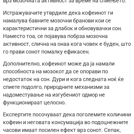
врз мозочната активност за време на спиењето.
Истражувачите утврдиле дека кофеинот ги
намалува бавните мозочни бранови кои се
карактеристични за длабок и обновувачки сон.
Наместо тоа, се појавува побрза мозочна
активност, слична на онаа кога човек е буден, што
го прави сонот помалку ефикасен.
Дополнително, кофеинот може да ја намали
способноста на мозокот да се опорави по
недостаток на сон. Дури и кога следната ноќ ќе
спиете подолго, природните механизми за
надоместување на изгубениот одмор не
функционираат целосно.
Експертите посочуваат дека поголемите количини
кофеин и неговата консумација во подоцнежните
часови имаат посилен ефект врз сонот. Сепак,