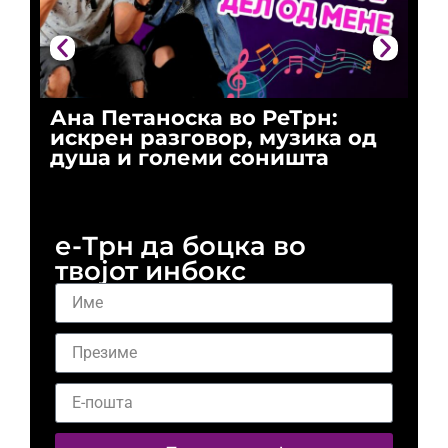
Ана Петаноска во РеТрн:
Ри
искрен разговор, музика од
го
душа и големи соништа
За
и 
е-Трн да боцка во
твојот инбокс