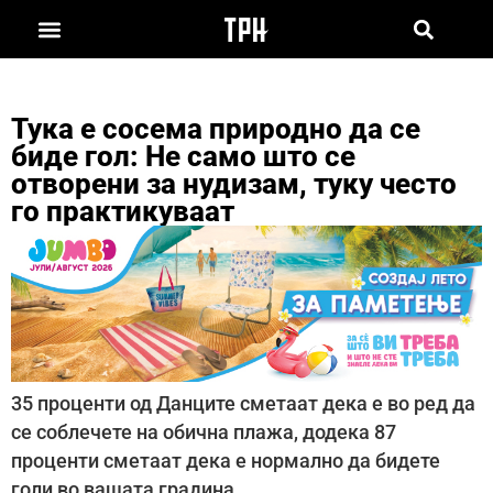
Тука е сосема природно да се
биде гол: Не само што се
отворени за нудизам, туку често
го практикуваат
35 проценти од Данците сметаат дека е во ред да
се соблечете на обична плажа, додека 87
проценти сметаат дека е нормално да бидете
голи во вашата градина