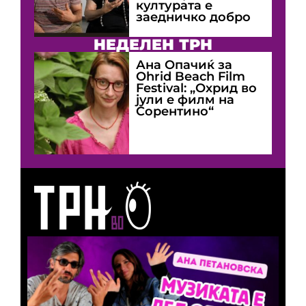
културата е
заедничко добро
НЕДЕЛЕН ТРН
Ана Опачиќ за
Оhrid Beach Film
Festival: „Охрид во
јули е филм на
Сорентино“