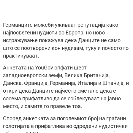
Германците можеби уживаат репутација како
најпосветени нудисти во Европа, но ново
истражување покажува дека Данците не само
што се поотворени кон нудизам, туку и почесто го
практикуваат.
Анкетата на YouGov опфати шест
западноевропски земји, Велика Британија,
Данска, Франција, Германија, Италија и Шпанија, и
откри дека Данците најчесто сметале дека е
сосема прифатливо да се соблекуваат на јавно
место, и самите го правеле тоа.
Според анкетката за поголемиот број на граѓани
голотијата е прифатлива во одредени нудистички