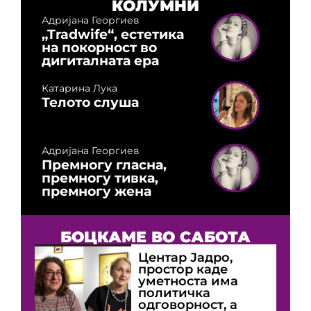
КОЛУМНИ
Адријана Георгиев
„Tradwife“, естетика
на покорност во
дигиталната ера
Катарина Лука
Телото слуша
Адријана Георгиев
Премногу гласна,
премногу тивка,
премногу жена
БОЦКАМЕ ВО САБОТА
Центар Јадро,
простор каде
уметноста има
политичка
одговорност, а