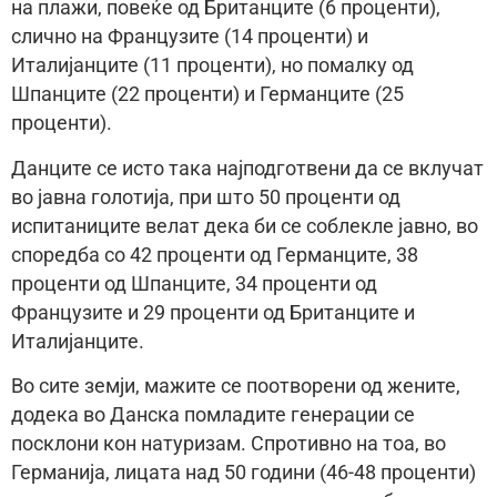
на плажи, повеќе од Британците (6 проценти),
слично на Французите (14 проценти) и
Италијанците (11 проценти), но помалку од
Шпанците (22 проценти) и Германците (25
проценти).
Данците се исто така најподготвени да се вклучат
во јавна голотија, при што 50 проценти од
испитаниците велат дека би се соблекле јавно, во
споредба со 42 проценти од Германците, 38
проценти од Шпанците, 34 проценти од
Французите и 29 проценти од Британците и
Италијанците.
Во сите земји, мажите се поотворени од жените,
додека во Данска помладите генерации се
посклони кон натуризам. Спротивно на тоа, во
Германија, лицата над 50 години (46-48 проценти)