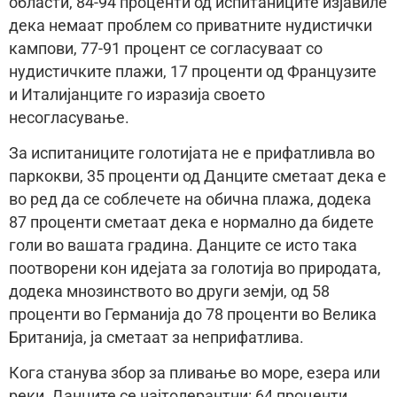
области, 84-94 проценти од испитаниците изјавиле
дека немаат проблем со приватните нудистички
кампови, 77-91 процент се согласуваат со
нудистичките плажи, 17 проценти од Французите
и Италијанците го изразија своето
несогласување.
За испитаниците голотијата не е прифатливла во
паркокви, 35 проценти од Данците сметаат дека е
во ред да се соблечете на обична плажа, додека
87 проценти сметаат дека е нормално да бидете
голи во вашата градина. Данците се исто така
поотворени кон идејата за голотија во природата,
додека мнозинството во други земји, од 58
проценти во Германија до 78 проценти во Велика
Британија, ја сметаат за неприфатлива.
Кога станува збор за пливање во море, езера или
реки, Данците се најтолерантни: 64 проценти