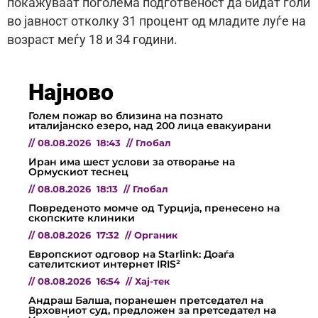
покажуваат поголема подготвеност да бидат голи
во јавност отколку 31 процент од младите луѓе на
возраст меѓу 18 и 34 години.
Најново
Голем пожар во близина на познато
италијанско езеро, над 200 лица евакуирани
//
08.08.2026
18:43
//
Глобал
Иран има шест услови за отворање на
Ормускиот теснец
//
08.08.2026
18:13
//
Глобал
Повреденото момче од Турција, пренесено на
скопските клиники
//
08.08.2026
17:32
//
Органик
Европскиот одговор на Starlink: Доаѓа
сателитскиот интернет IRIS²
//
08.08.2026
16:54
//
Хај-тек
Андраш Балша, поранешен претседател на
Врховниот суд, предложен за претседател на