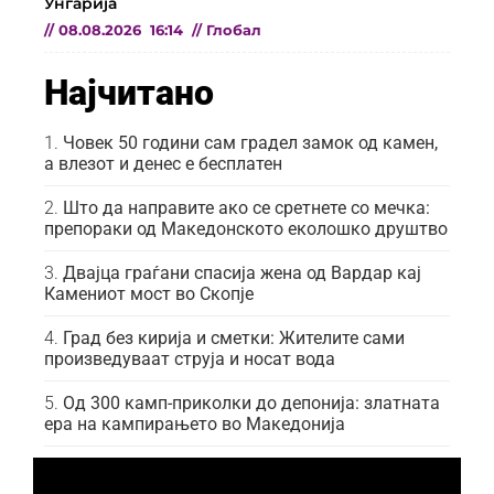
Унгарија
//
08.08.2026
16:14
//
Глобал
Најчитано
Човек 50 години сам градел замок од камен,
а влезот и денес е бесплатен
Што да направите ако се сретнете со мечка:
препораки од Македонското еколошко друштво
Двајца граѓани спасија жена од Вардар кај
Камениот мост во Скопје
Град без кирија и сметки: Жителите сами
произведуваат струја и носат вода
Од 300 камп-приколки до депонија: златната
ера на кампирањето во Македонија