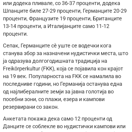
или додека пливале, со 36-37 проценти, додека
Шпанците биле 27-29 проценти, Германците 20-29
проценти, Французите 19 проценти, Британците
13-14 проценти, а Италијанците само 11-12
проценти.
Сепак, Германците сè уште се водечки кога
станува збор за назначени нудистички места, што
ја одразува долгогодишната традиција на
Freikörperkultur (FKK), која се појавила кон крајот
на 19 век. Популарноста на FKK се намалила во
последниве години, но Германија останува една
од најлибералните земји за јавна голотија во
посебни зони, со плажи, езера и кампови
резервирани со закон.
Анкетата покажа дека само 12 проценти од
Данците се соблекле во нудистички кампови или