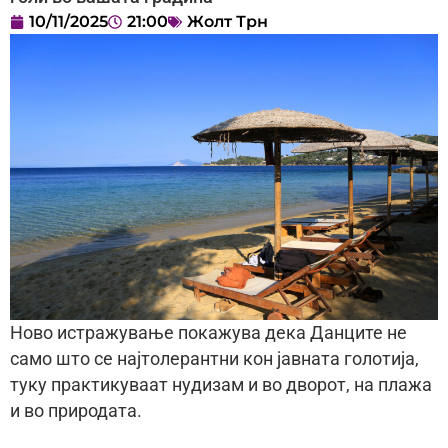
10/11/2025
21:00
Жолт Трн
Ново истражување покажува дека Данците не
само што се најтолерантни кон јавната голотија,
туку практикуваат нудизам и во дворот, на плажа
и во природата.