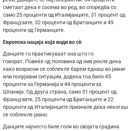
сметаат дека е сосема во ред, во споредба со
само 25 проценти од Италијанците, 31 процент од
Французите, 32 проценти од Британците и 49
проценти од Германците.
Европска нација која води во сè
Данците го практикуваат она што го
говорат. Повеќе од половина од нив рекле дека
како возрасни се соблекле барем еднаш во јавни
или полујавни ситуации, додека тоа било 45
проценти за Германија и 44 проценти за
Шпанија. Од друга страна, само 31 процент од
Французите, 25 проценти од Британците и 22
проценти од Италијанците признале дека некогаш
се соблекле јавно.
Данците најчесто биле голи во својата градина