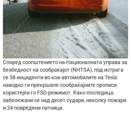
Според соопштението на Националната управа за
безбедност на сообраќајот (NHTSA), под истрага
се 58 инциденти во кои автомобилите на Tesla
наводно ги прекршиле сообраќајните прописи
користејќи го FSD-режимот. Како последица,
забележани се над десет судари, неколку пожари
и 24 повредени патници.