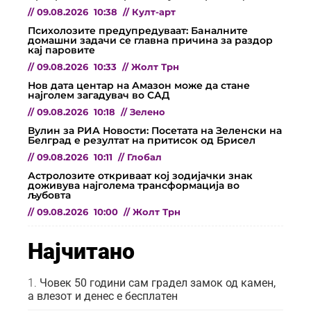
//
09.08.2026
10:38
//
Култ-арт
Психолозите предупредуваат: Бaналните
домашни задачи се главна причина за раздор
кај паровите
//
09.08.2026
10:33
//
Жолт Трн
Нов дата центар на Амазон може да стане
најголем загадувач во САД
//
09.08.2026
10:18
//
Зелено
Вулин за РИА Новости: Посетата на Зеленски на
Белград е резултат на притисок од Брисел
//
09.08.2026
10:11
//
Глобал
Астролозите откриваат кој зодијачки знак
доживува најголема трансформација во
љубовта
//
09.08.2026
10:00
//
Жолт Трн
Најчитано
Човек 50 години сам градел замок од камен,
а влезот и денес е бесплатен