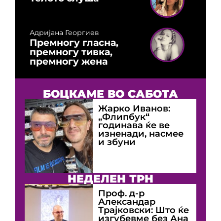
Адријана Георгиев
Премногу гласна,
премногу тивка,
премногу жена
БОЦКАМЕ ВО САБОТА
Жарко Иванов:
„Флипбук“
годинава ќе ве
изненади, насмее
и збуни
НЕДЕЛЕН ТРН
Проф. д-р
Александар
Трајковски: Што ќе
изгубевме без Ана