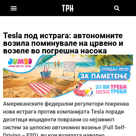
Tesla под истрага: автономните
возила поминувале на црвено и
возеле во погрешна насока
Американските федерални регулатори покренаа
нова истрага против компанијата Tesla поради
десетици инциденти поврзани со нејзиниот
систем за целосно автономно возење (Full Self-
Driving – FSD), во кои возилата наводно