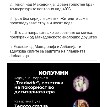
Пекол над Македонија: Црвен топлотен бран,
температурите повторно над 40°C
Град без кирија и сметки: Жителите сами
произведуваат струја и носат вода
Што да направите ако се сретнете со мечка:
препораки од Македонското еколошко друштво
Еколози од Македонија и Албанија ги
здружија силите за заштита на планината
Јабланица
КОЛУМНИ
Адријана Георгиев
„Tradwife“, естетика
на покорност во
дигиталната ера
Катарина Лука
Телото слуша