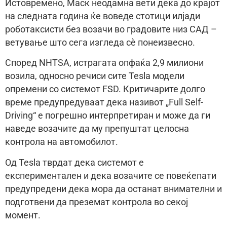
Истовремено, Маск неодамна вети дека до крајот
на следната година ќе воведе стотици илјади
роботаксисти без возачи во градовите низ САД –
ветување што сега изгледа сè понеизвесно.
Според NHTSA, истрагата опфаќа 2,9 милиони
возила, односно речиси сите Tesla модели
опремени со системот FSD. Критичарите долго
време предупредуваат дека називот „Full Self-
Driving“ е погрешно интерпретиран и може да ги
наведе возачите да му препуштат целосна
контрола на автомобилот.
Од Tesla тврдат дека системот е
експериментален и дека возачите се повеќепати
предупредени дека мора да останат внимателни и
подготвени да преземат контрола во секој
момент.