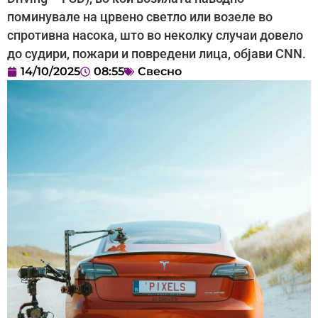
поминувале на црвено светло или возеле во
спротивна насока, што во неколку случаи довело
до судири, пожари и повредени лица, објави CNN.
14/10/2025
08:55
Свесно