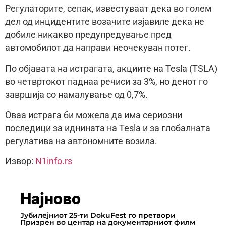
Регулаторите, сепак, известуваат дека во голем
дел од инцидентите возачите изјавиле дека не
добиле никакво предупредување пред
автомобилот да направи неочекуван потег.
По објавата на истрагата, акциите на Tesla (TSLA)
во четвртокот паднаа речиси за 3%, но денот го
завршија со намалување од 0,7%.
Оваа истрага би можела да има сериозни
последици за иднината на Tesla и за глобалната
регулатива на автономните возила.
Извор:
N1info.rs
Најново
Јубилејниот 25-ти DokuFest го претвори
Призрен во центар на документарниот филм