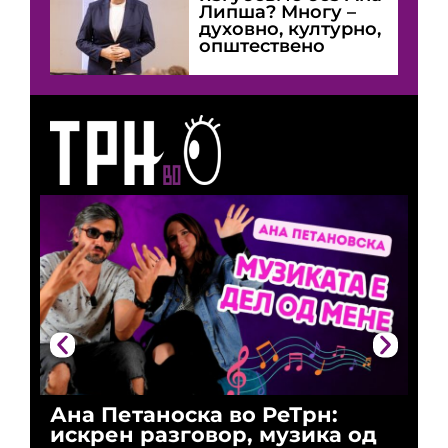
Липша? Многу –
духовно, културно,
општествено
Ана Петаноска во РеТрн:
Ри
искрен разговор, музика од
го