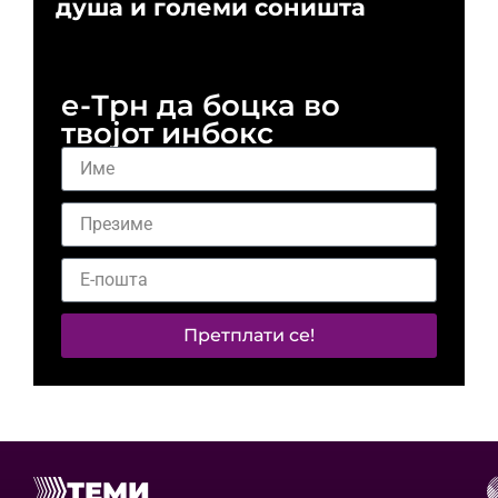
душа и големи соништа
За
и 
е-Трн да боцка во
твојот инбокс
Претплати се!
ТЕМИ