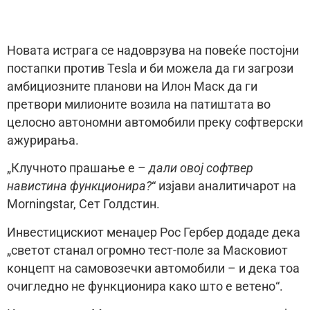
Новата истрага се надоврзува на повеќе постојни
постапки против Tesla и би можела да ги загрози
амбициозните планови на Илон Маск да ги
претвори милионите возила на патиштата во
целосно автономни автомобили преку софтверски
ажурирања.
„Клучното прашање е –
дали овој софтвер
навистина функционира?
“ изјави аналитичарот на
Morningstar, Сет Голдстин.
Инвестицискиот менаџер Рос Гербер додаде дека
„светот станал огромно тест-поле за Масковиот
концепт на самовозечки автомобили – и дека тоа
очигледно не функционира како што е ветено“.