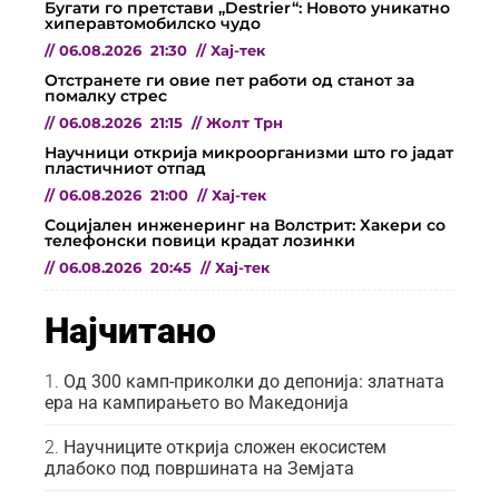
Бугати го претстави „Destrier“: Новото уникатно
хиперавтомобилско чудо
//
06.08.2026
21:30
//
Хај-тек
Отстранете ги овие пет работи од станот за
помалку стрес
//
06.08.2026
21:15
//
Жолт Трн
Научници открија микроорганизми што го јадат
пластичниот отпад
//
06.08.2026
21:00
//
Хај-тек
Социјален инженеринг на Волстрит: Хакери со
телефонски повици крадат лозинки
//
06.08.2026
20:45
//
Хај-тек
Најчитано
Од 300 камп-приколки до депонија: златната
ера на кампирањето во Македонија
Научниците открија сложен екосистем
длабоко под површината на Земјата