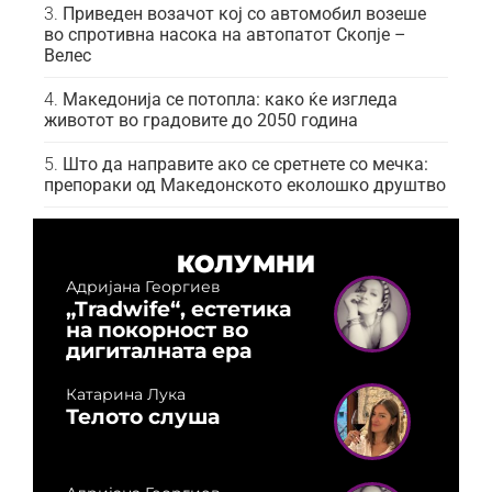
Приведен возачот кој со автомобил возеше
во спротивна насока на автопатот Скопје –
Велес
Македонија се потопла: како ќе изгледа
животот во градовите до 2050 година
Што да направите ако се сретнете со мечка:
препораки од Македонското еколошко друштво
КОЛУМНИ
Адријана Георгиев
„Tradwife“, естетика
на покорност во
дигиталната ера
Катарина Лука
Телото слуша