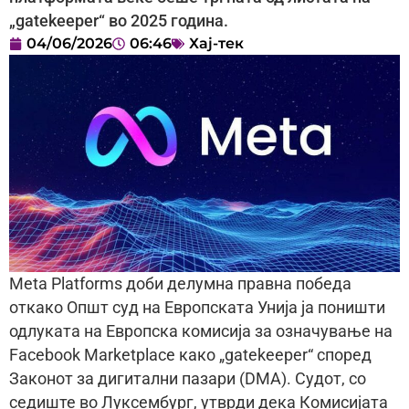
„gatekeeper“ во 2025 година.
04/06/2026
06:46
Хај-тек
Meta Platforms доби делумна правна победа
откако Општ суд на Европската Унија ја поништи
одлуката на Европска комисија за означување на
Facebook Marketplace како „gatekeeper“ според
Законот за дигитални пазари (DMA). Судот, со
седиште во Луксембург, утврди дека Комисијата