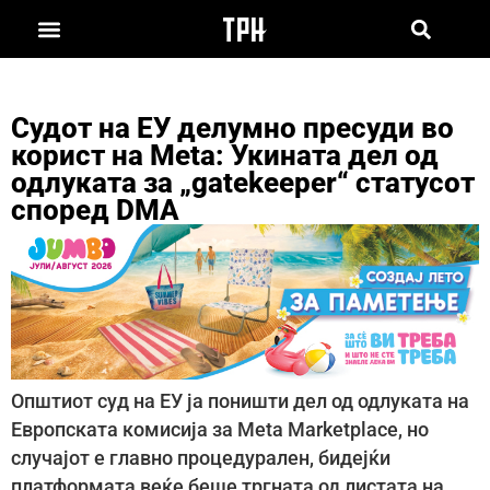
Судот на ЕУ делумно пресуди во
корист на Meta: Укината дел од
одлуката за „gatekeeper“ статусот
според DMA
Општиот суд на ЕУ ја поништи дел од одлуката на
Европската комисија за Meta Marketplace, но
случајот е главно процедурален, бидејќи
платформата веќе беше тргната од листата на