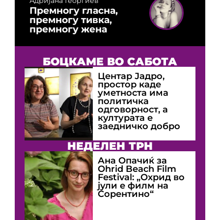
Адријана Георгиев
Премногу гласна,
премногу тивка,
премногу жена
БОЦКАМЕ ВО САБОТА
Центар Јадро,
простор каде
уметноста има
политичка
одговорност, а
културата е
заедничко добро
НЕДЕЛЕН ТРН
Ана Опачиќ за
Оhrid Beach Film
Festival: „Охрид во
јули е филм на
Сорентино“