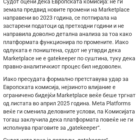
Судот оцени дека Европската комисија: не ги
земала предвид новите промени на Marketplace
направени во 2023 година, се потпирала на
застарени податоци од претходни години и не
направила доволно детална анализа за тоа како
платформата функционира по промените. Иако
одлуката е поништена, судот не утврди дека
Marketplace не е gatekeeper по суштина, туку дека
правно-аналитичкиот процес бил недоволен.
Иако пресудата формално претставува удар за
Европската комисија, нејзиното влијание е
ограничено бидејќи Marketplace веќе беше тргнат
од листата во април 2025 година. Meta Platforms
веќе ги сменила деловните услови, па Комисијата
тогаш заклучила дека платформата повеќе не ги
исполнува праговите за „gatekeeper“.