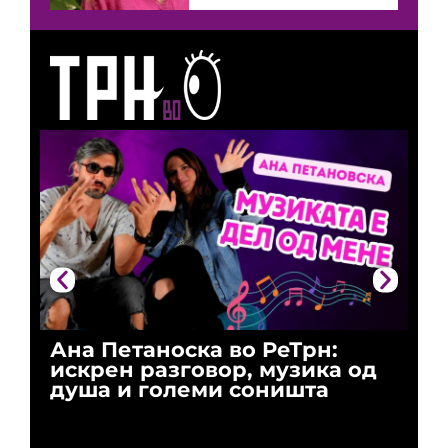
Ана Петаноска во РеТрн:
Ри
искрен разговор, музика од
го
душа и големи соништа
За
и 