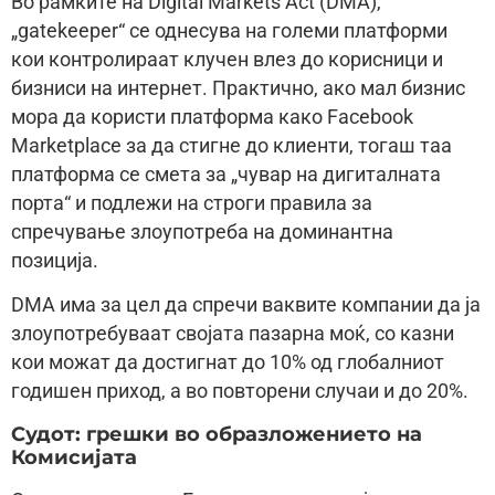
Во рамките на Digital Markets Act (DMA),
„gatekeeper“ се однесува на големи платформи
кои контролираат клучен влез до корисници и
бизниси на интернет. Практично, ако мал бизнис
мора да користи платформа како Facebook
Marketplace за да стигне до клиенти, тогаш таа
платформа се смета за „чувар на дигиталната
порта“ и подлежи на строги правила за
спречување злоупотреба на доминантна
позиција.
DMA има за цел да спречи ваквите компании да ја
злоупотребуваат својата пазарна моќ, со казни
кои можат да достигнат до 10% од глобалниот
годишен приход, а во повторени случаи и до 20%.
Судот: грешки во образложението на
Комисијата