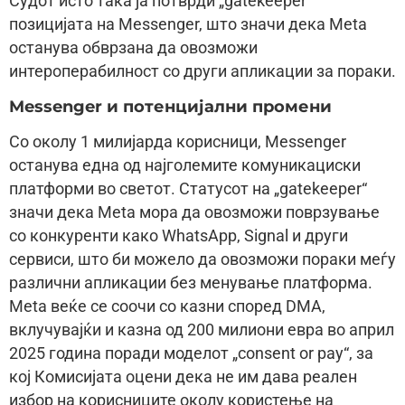
Судот исто така ја потврди „gatekeeper“
позицијата на Messenger, што значи дека Meta
останува обврзана да овозможи
интероперабилност со други апликации за пораки.
Messenger и потенцијални промени
Со околу 1 милијарда корисници, Messenger
останува една од најголемите комуникациски
платформи во светот. Статусот на „gatekeeper“
значи дека Meta мора да овозможи поврзување
со конкуренти како WhatsApp, Signal и други
сервиси, што би можело да овозможи пораки меѓу
различни апликации без менување платформа.
Meta веќе се соочи со казни според DMA,
вклучувајќи и казна од 200 милиони евра во април
2025 година поради моделот „consent or pay“, за
кој Комисијата оцени дека не им дава реален
избор на корисниците околу користење на