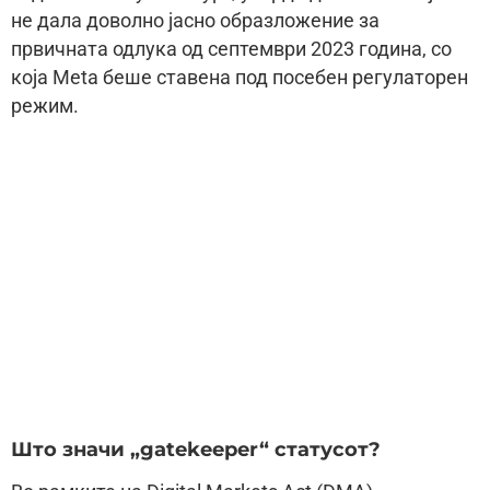
не дала доволно јасно образложение за
првичната одлука од септември 2023 година, со
која Meta беше ставена под посебен регулаторен
режим.
Што значи „gatekeeper“ статусот?