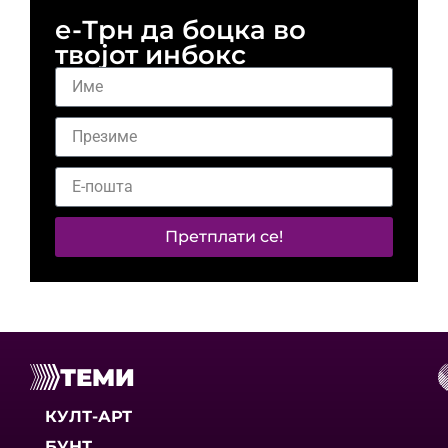
е-Трн да боцка во
твојот инбокс
Претплати се!
ТЕМИ
КУЛТ-АРТ
БУНТ