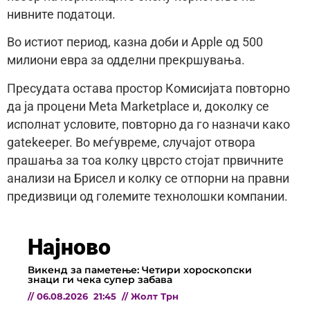
нивните податоци.
Во истиот период, казна доби и Apple од 500
милиони евра за одделни прекршувања.
Пресудата остава простор Комисијата повторно
да ја процени Meta Marketplace и, доколку се
исполнат условите, повторно да го назначи како
gatekeeper. Во меѓувреме, случајот отвора
прашања за тоа колку цврсто стојат првичните
анализи на Брисел и колку се отпорни на правни
предизвици од големите технолошки компании.
Најново
Викенд за паметење: Четири хороскопски
знаци ги чека супер забава
//
06.08.2026
21:45
//
Жолт Трн