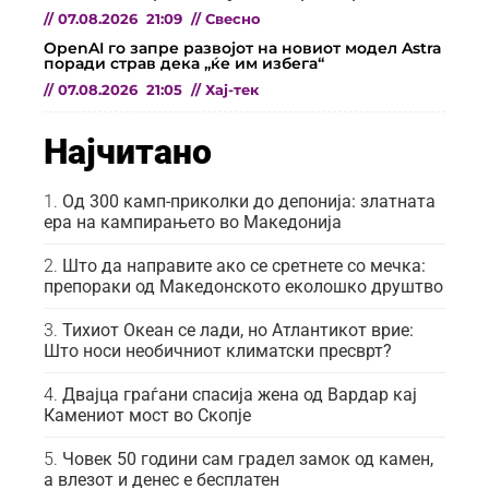
//
07.08.2026
21:09
//
Свесно
OpenAI го запре развојот на новиот модел Astra
поради страв дека „ќе им избега“
//
07.08.2026
21:05
//
Хај-тек
Најчитано
Од 300 камп-приколки до депонија: златната
ера на кампирањето во Македонија
Што да направите ако се сретнете со мечка:
препораки од Македонското еколошко друштво
Тихиот Океан се лади, но Атлантикот врие:
Што носи необичниот климатски пресврт?
Двајца граѓани спасија жена од Вардар кај
Камениот мост во Скопје
Човек 50 години сам градел замок од камен,
а влезот и денес е бесплатен