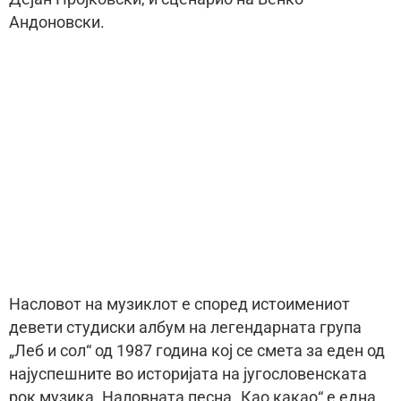
Андоновски.
Насловот на музиклот е според истоимениот
девети студиски албум на легендарната група
„Леб и сол“ од 1987 година кој се смета за еден од
најуспешните во историјата на југословенската
рок музика. Наловната песна „Као какао“ е една