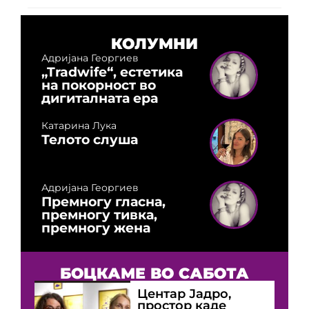
КОЛУМНИ
Адријана Георгиев
„Tradwife“, естетика
на покорност во
дигиталната ера
Катарина Лука
Телото слуша
Адријана Георгиев
Премногу гласна,
премногу тивка,
премногу жена
БОЦКАМЕ ВО САБОТА
Центар Јадро,
простор каде