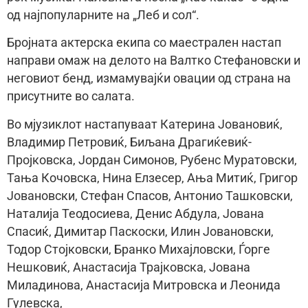
од најпопуларните на „Леб и сол“.
Бројната актерска екипа со маестрален настап
направи омаж на делото на Валтко Стефановски и
неговиот бенд, измамувајќи овации од страна на
присутните во салата.
Во мјузиклот настапуваат Катерина Јовановиќ,
Владимир Петровиќ, Биљана Драгиќевиќ-
Пројковска, Јордан Симонов, Рубенс Муратовски,
Тања Кочовска, Нина Елзесер, Ања Митиќ, Григор
Јовановски, Стефан Спасов, Антонио Ташковски,
Наталија Теодосиева, Денис Абдула, Јована
Спасиќ, Димитар Паскоски, Илин Јовановски,
Тодор Стојковски, Бранко Михајловски, Ѓорге
Нешковиќ, Анастасија Трајковска, Јована
Миладинова, Анастасија Митровска и Леонида
Гулевска,