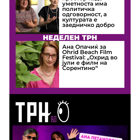
уметноста има
политичка
одговорност, а
културата е
заедничко добро
НЕДЕЛЕН ТРН
Ана Опачиќ за
Оhrid Beach Film
Festival: „Охрид во
јули е филм на
Сорентино“