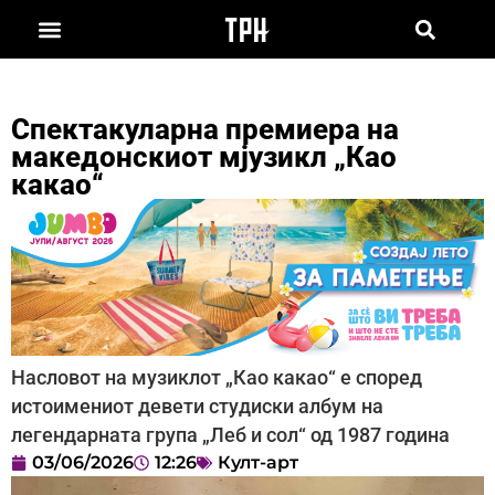
Спектакуларна премиера на
македонскиот мјузикл „Као
какао“
Насловот на музиклот „Као какао“ е според
истоимениот девети студиски албум на
легендарната група „Леб и сол“ од 1987 година
03/06/2026
12:26
Култ-арт