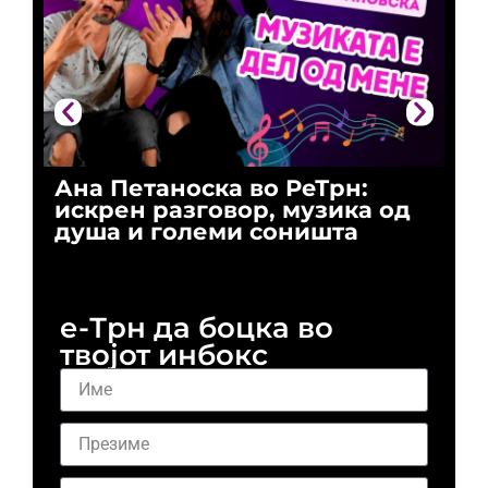
Ана Петаноска во РеТрн:
Ри
искрен разговор, музика од
го
душа и големи соништа
За
и 
е-Трн да боцка во
твојот инбокс