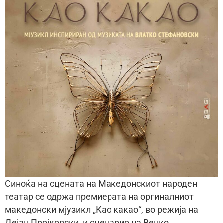
Синоќа на сцената на Македонскиот народен
театар се одржа премиерата на оргиналниот
македонски мјузикл „Као какао“, во режија на
Дејан Пројковски, и сценарио на Венко