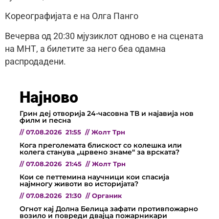
Кореографијата е на Олга Панго
Вечерва од 20:30 мјузиклот одново е на сцената
на МНТ, а билетите за него беа одамна
распродадени.
Најново
Грин деј отворија 24-часовна ТВ и најавија нов
филм и песна
//
07.08.2026
21:55
//
Жолт Трн
Кога преголемата блискост со колешка или
колега станува „црвено знаме“ за врската?
//
07.08.2026
21:45
//
Жолт Трн
Кои се петтемина научници кои спасија
најмногу животи во историјата?
//
07.08.2026
21:30
//
Органик
Огнот кај Долна Белица зафати противпожарно
возило и повреди двајца пожарникари