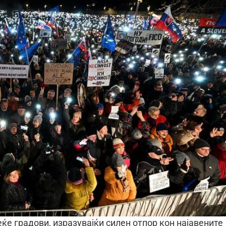
ќе градови, изразувајќи силен отпор кон најавените