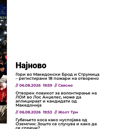
Најново
Гори во Македонски Брод и Струмица
– регистирани 18 пожари на отворено
//
06.08.2026
19:59
//
Свесно
Отворен повикот за волонтирање на
ЛОИ во Лос Анџелес, може да
аплицираат и кандидати од
Македонија
//
06.08.2026
19:53
//
Жолт Трн
Губењето коса како нуспојава од
Оземпик: Зошто се случува и како да
се спречи?