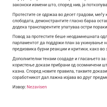
законски измени што, според нив, ја поткопув
Протестите се одржаа во десет градови, меѓу 
слободата, демонстрантите гласно бараа остав
додека транспарентите упатуваа остри пораки
Повод за протестите беше неодамнешната одлу
парламентот да поддржи план за укинување на
предизвика бурни реакции и критики, како во з
Дополнителни тензии создаде и гласањето за 
користење докази прибрани од осомничени што
казна. Според новите правила, таквите докази
соработникот дал лажна изјава во друг предм
Извор:
Nezavisen