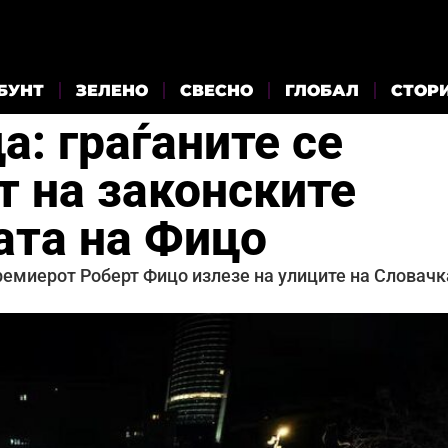
БУНТ
ЗЕЛЕНО
СВЕСНО
ГЛОБАЛ
СТОР
а: граѓаните се
т на законските
ата на Фицо
ремиерот Роберт Фицо излезе на улиците на Словачк