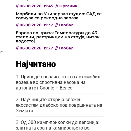
//
06.08.2026
19:45
//
Органик
Морбили во Универзал студио: САД се
соочува со рекордна зараза
//
06.08.2026
19:37
//
Глобал
Европа во криза: Температури до 43
степени, рестрикции на струја, низок
водостој
//
06.08.2026
19:27
//
Глобал
г
Најчитано
Приведен возачот кој со автомобил
возеше во спротивна насока на
автопатот Скопје – Велес
Научниците открија сложен
екосистем длабоко под површината на
Земјата
Од 300 камп-приколки до депонија:
златната ера на кампирањето во