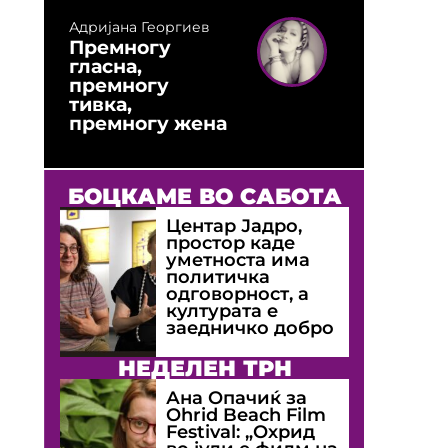
Адријана Георгиев
Премногу
гласна,
премногу
тивка,
премногу жена
БОЦКАМЕ ВО САБОТА
Центар Јадро,
простор каде
уметноста има
политичка
одговорност, а
културата е
заедничко добро
НЕДЕЛЕН ТРН
Ана Опачиќ за
Оhrid Beach Film
Festival: „Охрид