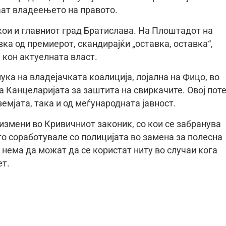
аат владеењето на правото.
кои и главниот град Братислава. На Плоштадот на
ка од премиерот, скандирајќи „оставка, оставка“,
 кон актуелната власт.
ка на владејачката коалиција, лојална на Фицо, во
 Канцеларијата за заштита на свиркачите. Овој поте
емјата, така и од меѓународната јавност.
измени во Кривичниот законик, со кои се забранува
 соработувале со полицијата во замена за полесна
 нема да можат да се користат ниту во случаи кога
ет.