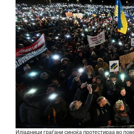
Илјадници граѓани синоќа протестираа во пове