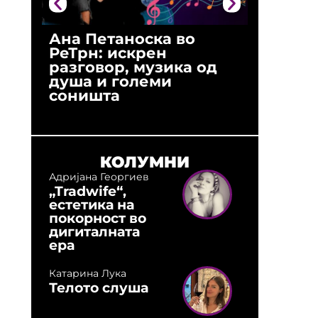
Ана Петаноска во
Ристо 
РеТрн: искрен
(Арханг
разговор, музика од
години
душа и големи
студио:
соништа
музика,
оловни
КОЛУМНИ
Адријана Георгиев
„Tradwife“,
естетика на
покорност во
дигиталната
ера
Катарина Лука
Телото слуша