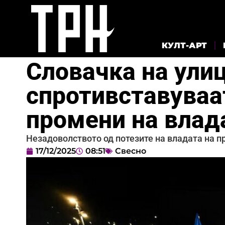
КУЛТ-АРТ
Словачка на улиц
спротивставуваа
промени на влад
Незадоволството од потезите на владата на п
17/12/2025
08:51
Свесно