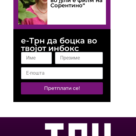
во јули е филм на
Сорентино“
е-Трн да боцка во
твојот инбокс
Претплати се!