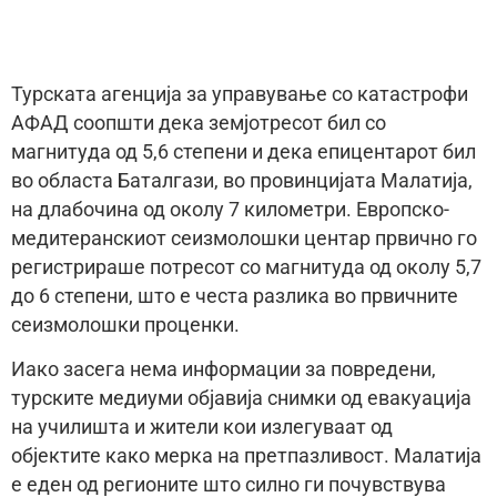
Турската агенција за управување со катастрофи
АФАД соопшти дека земјотресот бил со
магнитуда од 5,6 степени и дека епицентарот бил
во областа Баталгази, во провинцијата Малатија,
на длабочина од околу 7 километри. Европско-
медитеранскиот сеизмолошки центар првично го
регистрираше потресот со магнитуда од околу 5,7
до 6 степени, што е честа разлика во првичните
сеизмолошки проценки.
Иако засега нема информации за повредени,
турските медиуми објавија снимки од евакуација
на училишта и жители кои излегуваат од
објектите како мерка на претпазливост. Малатија
е еден од регионите што силно ги почувствува