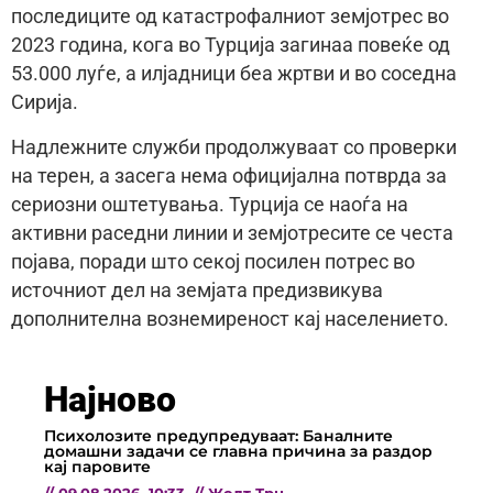
последиците од катастрофалниот земјотрес во
2023 година, кога во Турција загинаа повеќе од
53.000 луѓе, а илјадници беа жртви и во соседна
Сирија.
Надлежните служби продолжуваат со проверки
на терен, а засега нема официјална потврда за
сериозни оштетувања. Турција се наоѓа на
активни раседни линии и земјотресите се честа
појава, поради што секој посилен потрес во
источниот дел на земјата предизвикува
дополнителна вознемиреност кај населението.
Најново
Психолозите предупредуваат: Бaналните
домашни задачи се главна причина за раздор
кај паровите