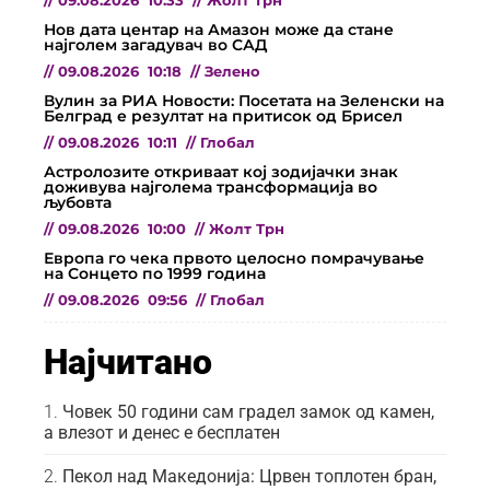
//
09.08.2026
10:33
//
Жолт Трн
Нов дата центар на Амазон може да стане
најголем загадувач во САД
//
09.08.2026
10:18
//
Зелено
Вулин за РИА Новости: Посетата на Зеленски на
Белград е резултат на притисок од Брисел
//
09.08.2026
10:11
//
Глобал
Астролозите откриваат кој зодијачки знак
доживува најголема трансформација во
љубовта
//
09.08.2026
10:00
//
Жолт Трн
Европа го чека првото целосно помрачување
на Сонцето по 1999 година
//
09.08.2026
09:56
//
Глобал
Најчитано
Човек 50 години сам градел замок од камен,
а влезот и денес е бесплатен
Пекол над Македонија: Црвен топлотен бран,