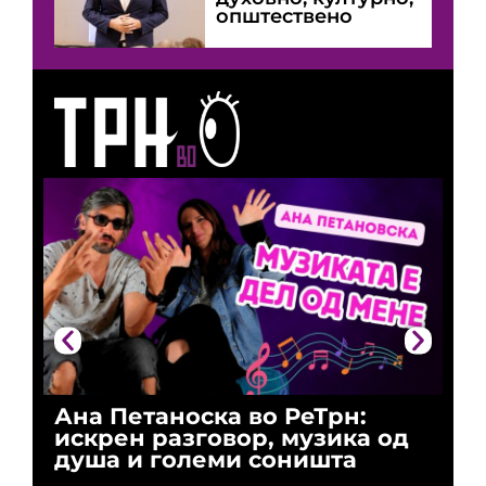
општествено
Ана Петаноска во РеТрн:
Ри
искрен разговор, музика од
го
душа и големи соништа
За
и 