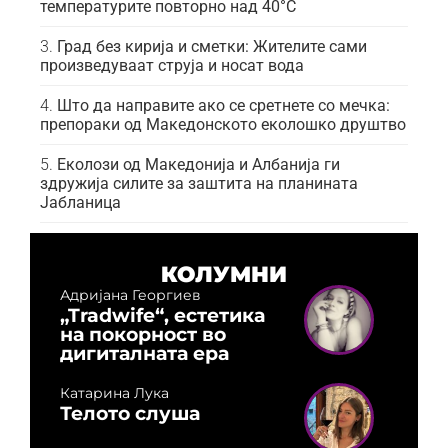
температурите повторно над 40°C
Град без кирија и сметки: Жителите сами
произведуваат струја и носат вода
Што да направите ако се сретнете со мечка:
препораки од Македонското еколошко друштво
Еколози од Македонија и Албанија ги
здружија силите за заштита на планината
Јабланица
КОЛУМНИ
Адријана Георгиев
„Tradwife“, естетика
на покорност во
дигиталната ера
Катарина Лука
Телото слуша