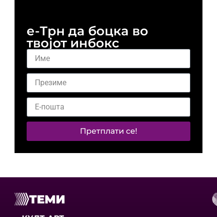
е-Трн да боцка во
твојот инбокс
Претплати се!
ТЕМИ