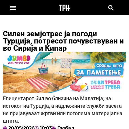
Силен земјотрес ја погоди
Турција, потресот почувствуван и
во Сирија и Кипар
Епицентарот бил во близина на Малатија, на
истокот на Турција, а надлежните служби засега
не пријавуваат жртви или поголема материјална
штета.
20/05/2026
10:03
Глобал