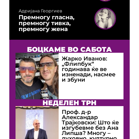
Адријана Георгиев
Премногу гласна,
премногу тивка,
премногу жена
БОЦКАМЕ ВО САБОТА
Жарко Иванов:
„Флипбук“
годинава ќе ве
изненади, насмее
и збуни
НЕДЕЛЕН ТРН
Проф. д-р
Александар
Трајковски: Што ќе
изгубевме без Ана
Липша? Многу –
духовно, културно,