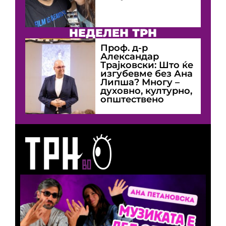
НЕДЕЛЕН ТРН
Проф. д-р
Александар
Трајковски: Што ќе
изгубевме без Ана
Липша? Многу –
духовно, културно,
општествено