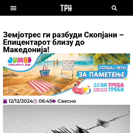
Земјотрес ги разбуди Скопјани –
Епицентарот близу до
Македонија!
12/12/2024
06:45
Свесно