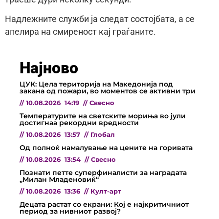
Надлежните служби ја следат состојбата, а се
апелира на смиреност кај граѓаните.
Најново
ЦУК: Цела територија на Македонија под
закана од пожари, во моментов се активни три
//
10.08.2026
14:19
//
Свесно
Температурите на светските мориња во јули
достигнаа рекордни вредности
//
10.08.2026
13:57
//
Глобал
Од полноќ намалување на цените на горивата
//
10.08.2026
13:54
//
Свесно
Познати петте суперфиналисти за наградата
„Милан Младеновиќ“
//
10.08.2026
13:36
//
Култ-арт
Децата растат со екрани: Кој е најкритичниот
период за нивниот развој?