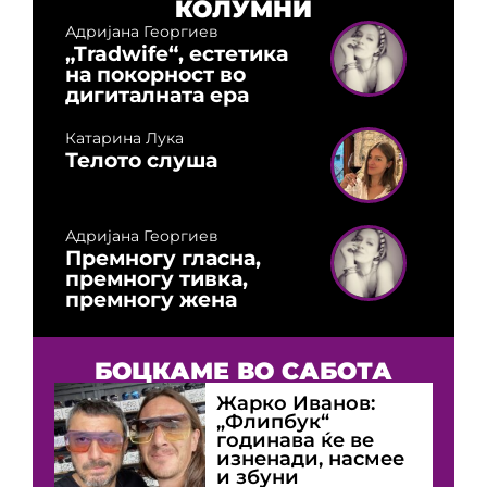
КОЛУМНИ
Адријана Георгиев
„Tradwife“, естетика
на покорност во
дигиталната ера
Катарина Лука
Телото слуша
Адријана Георгиев
Премногу гласна,
премногу тивка,
премногу жена
БОЦКАМЕ ВО САБОТА
Жарко Иванов:
„Флипбук“
годинава ќе ве
изненади, насмее
и збуни