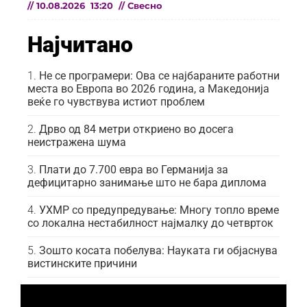
//
10.08.2026
13:20
//
Свесно
Најчитано
Не се програмери: Ова се најбараните работни
места во Европа во 2026 година, а Македонија
веќе го чувствува истиот проблем
Дрво од 84 метри откриено во досега
неистражена шума
Плати до 7.700 евра во Германија за
дефицитарно занимање што не бара диплома
УХМР со предупредување: Многу топло време
со локална нестабилност најмалку до четврток
Зошто косата побелува: Науката ги објаснува
вистинските причини