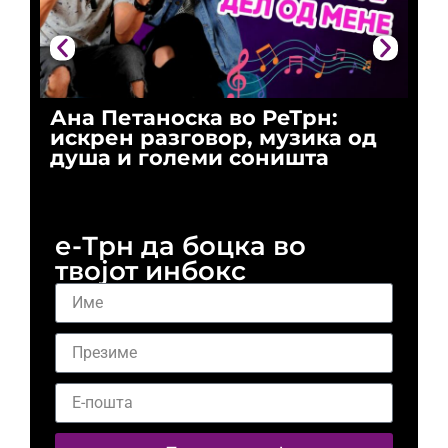
Ана Петаноска во РеТрн:
Ри
искрен разговор, музика од
го
душа и големи соништа
За
и 
е-Трн да боцка во
твојот инбокс