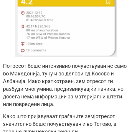
Потресот беше интензивно почувствуван не само
во Македонија, туку и во делови од Косово и
Албанија. Иако краткотраен, земјотресот ги
разбуди многумина, предизвикувајќи паника, но
досега нема информации за материјални штети
или повредени лица.
Како што пријавуваат граѓаните земјотресот
значително беше почувствуван и во Тетово, а
траеше дури неколку секунди.