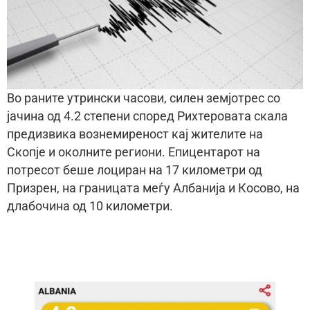
Во раните утрински часови, силен земјотрес со
јачина од 4.2 степени според Рихтеровата скала
предизвика вознемиреност кај жителите на
Скопје и околните региони. Епицентарот на
потресот беше лоциран на 17 километри од
Призрен, на границата меѓу Албанија и Косово, на
длабочина од 10 километри.