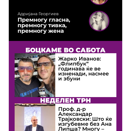
Адријана Георгиев
Премногу гласна,
премногу тивка,
премногу жена
БОЦКАМЕ ВО САБОТА
Жарко Иванов:
„Флипбук“
годинава ќе ве
изненади, насмее
и збуни
НЕДЕЛЕН ТРН
Проф. д-р
Александар
Трајковски: Што ќе
изгубевме без Ана
Липша? Многу –