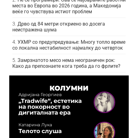
места во Европа во 2026 година, а Македонија
веќе го чувствува истиот проблем
Дрво од 84 метри откриено во досега
неистражена шума
УХМР со предупредување: Многу топло време
со локална нестабилност најмалку до четврток
Замрзнатото месо нема неограничен рок:
Како да препознаете кога треба да го фрлите?
КОЛУМНИ
Адријана Георгиев
„Tradwife“, естетика
на покорност во
дигиталната ера
Катарина Лука
Телото слуша