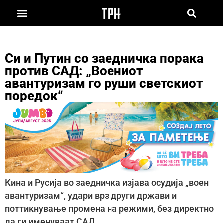
Си и Путин со заедничка порака
против САД: „Воениот
авантуризам го руши светскиот
поредок“
Кина и Русија во заедничка изјава осудија „воен
авантуризам“, удари врз други држави и
поттикнување промена на режими, без директно
да ги именуваат САД.