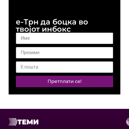
и 
е-Трн да боцка во
твојот инбокс
Претплати се!
ТЕМИ