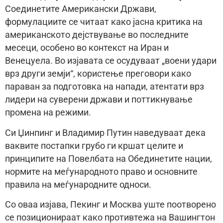
Соединетите Американски Држави,
формулациите се читаат како јасна критика на
американското дејствување во последните
месеци, особено во контекст на Иран и
Венецуела. Во изјавата се осудуваат „воени удари
врз други земји“, користење преговори како
параван за подготовка на напади, атентати врз
лидери на суверени држави и поттикнување
промена на режими.
Си Џинпинг и Владимир Путин наведуваат дека
ваквите постапки грубо ги кршат целите и
принципите на Повелбата на Обединетите нации,
нормите на меѓународното право и основните
правила на меѓународните односи.
Со оваа изјава, Пекинг и Москва уште поотворено
се позиционираат како противтежа на Вашингтон