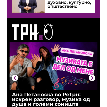
духовно, културно,
општествено
Ана Петаноска во РеТрн:
Ри
искрен разговор, музика од
го
душа и големи соништа
За