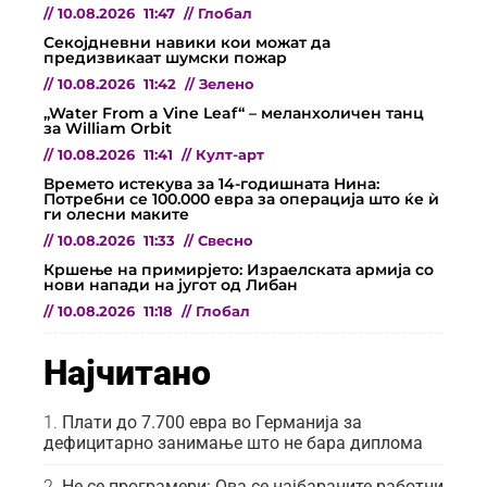
//
10.08.2026
11:47
//
Глобал
Секојдневни навики кои можат да
предизвикаат шумски пожар
//
10.08.2026
11:42
//
Зелено
„Water From a Vine Leaf“ – меланхоличен танц
за William Orbit
//
10.08.2026
11:41
//
Култ-арт
Времето истекува за 14-годишната Нина:
Потребни се 100.000 евра за операција што ќе ѝ
ги олесни маките
//
10.08.2026
11:33
//
Свесно
Кршење на примирјето: Израелската армија со
нови напади на југот од Либан
//
10.08.2026
11:18
//
Глобал
Најчитано
Плати до 7.700 евра во Германија за
дефицитарно занимање што не бара диплома
Не се програмери: Ова се најбараните работни