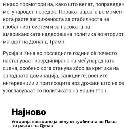
и како промотори на, како што велат, поправеден
меѓународен поредок. Пораката доаѓа во момент
кога расте загриженоста за стабилноста на
глобалниот систем и за насоката на
американската надворешна политика во вториот
мандат на Доналд Трамп.
Русија и Кина во последните години сè почесто
настапуваат координирано на меѓународната
сцена, особено кога станува збор за критика на
западната доминација, санкциите, воените
интервенции и притисоците врз држави што не се
усогласуваат со политиката на Вашингтон.
Најново
Унгарија повторно ја вклучи турбината во Пакш
по растот на Дунав