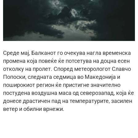
Среде мај, Балканот го очекува нагла временска
промена која повеќе ќе потсетува на доцна есен
отколку на пролет. Според метеорологот Славчо
Попоски, следната седмица во Македонија и
поширокиот регион ќе пристигне значително
постудена воздушна маса од северозапад, која ќе
донесе драстичен пад на температурите, засилен
ветер и обилни врнежи.