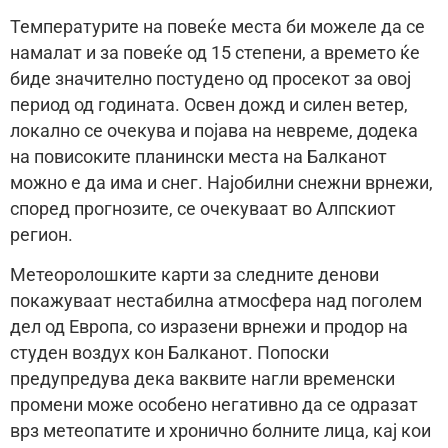
Температурите на повеќе места би можеле да се
намалат и за повеќе од 15 степени, а времето ќе
биде значително постудено од просекот за овој
период од годината. Освен дожд и силен ветер,
локално се очекува и појава на невреме, додека
на повисоките планински места на Балканот
можно е да има и снег. Најобилни снежни врнежи,
според прогнозите, се очекуваат во Алпскиот
регион.
Метеоролошките карти за следните денови
покажуваат нестабилна атмосфера над поголем
дел од Европа, со изразени врнежи и продор на
студен воздух кон Балканот. Попоски
предупредува дека ваквите нагли временски
промени може особено негативно да се одразат
врз метеопатите и хронично болните лица, кај кои