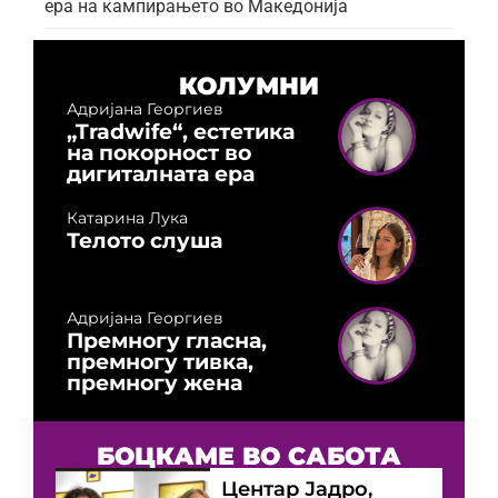
ера на кампирањето во Македонија
КОЛУМНИ
Адријана Георгиев
„Tradwife“, естетика
на покорност во
дигиталната ера
Катарина Лука
Телото слуша
Адријана Георгиев
Премногу гласна,
премногу тивка,
премногу жена
БОЦКАМЕ ВО САБОТА
Центар Јадро,