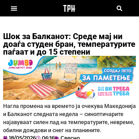
Шок за Балканот: Среде мај ни
доаѓа студен бран, температурите
паѓаат и до 15 степени
Нагла промена на времето ја очекува Македонија
и Балканот следната недела – синоптичарите
најавуваат силен пад на температурите, невреме,
обилни дождови и снег на планините.
18/05/2026
06:16
Свесно