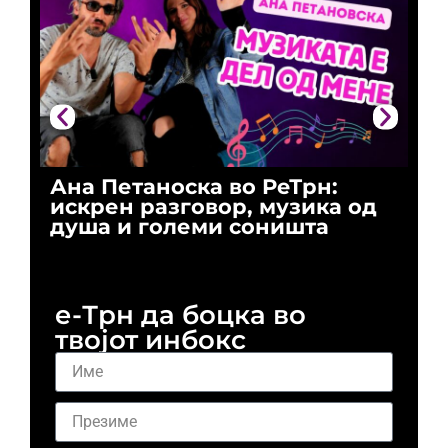
Ана Петаноска во РеТрн:
Ри
искрен разговор, музика од
го
душа и големи соништа
За
и 
е-Трн да боцка во
твојот инбокс