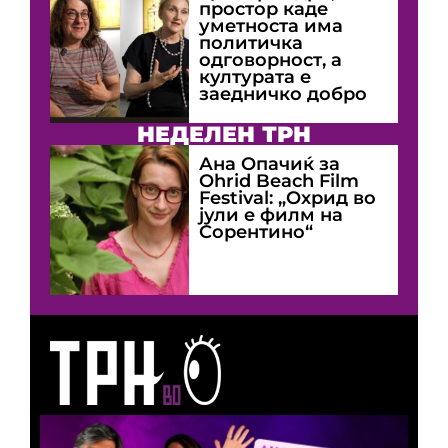
простор каде
уметноста има
политичка
одговорност, а
културата е
заедничко добро
НЕДЕЛЕН ТРН
Ана Опачиќ за
Оhrid Beach Film
Festival: „Охрид во
јули е филм на
Сорентино“