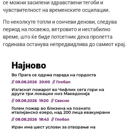
се можни засилени здравствени тегоби и
чувствителност на временските осцилации.
По неколкуте топли и сончеви денови, следува
период на посвежо, ветровито и нестабилно
време, што ќе биде потсетник дека пролетта
годинава останува непредвидлива до самиот крај.
Најново
Во Прага се одржа парада на гордоста
//
08.08.2026
20:00
//
Глобал
Изгаснат пожарот во Чифлик сега гори на
други три локации низ Македонија
//
08.08.2026
19:20
//
Свесно
Голем пожар во близина на познато
италијанско езеро, над 200 лица евакуирани
//
08.08.2026
18:43
//
Глобал
Иран има шест услови за отворање на