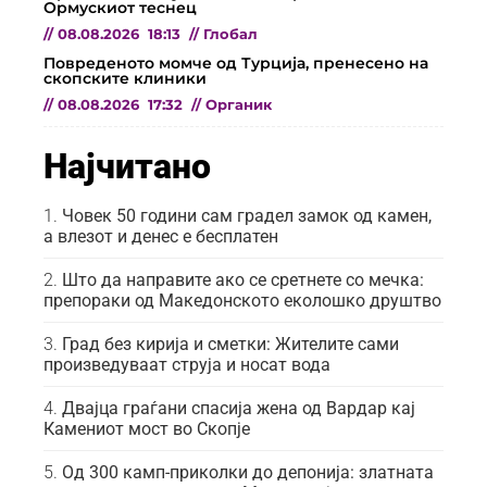
Ормускиот теснец
//
08.08.2026
18:13
//
Глобал
Повреденото момче од Турција, пренесено на
скопските клиники
//
08.08.2026
17:32
//
Органик
Најчитано
Човек 50 години сам градел замок од камен,
а влезот и денес е бесплатен
Што да направите ако се сретнете со мечка:
препораки од Македонското еколошко друштво
Град без кирија и сметки: Жителите сами
произведуваат струја и носат вода
Двајца граѓани спасија жена од Вардар кај
Камениот мост во Скопје
Од 300 камп-приколки до депонија: златната