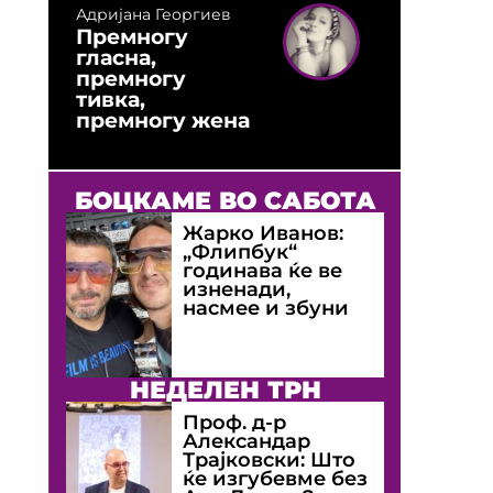
Адријана Георгиев
Премногу
гласна,
премногу
тивка,
премногу жена
БОЦКАМЕ ВО САБОТА
Жарко Иванов:
„Флипбук“
годинава ќе ве
изненади,
насмее и збуни
НЕДЕЛЕН ТРН
Проф. д-р
Александар
Трајковски: Што
ќе изгубевме без