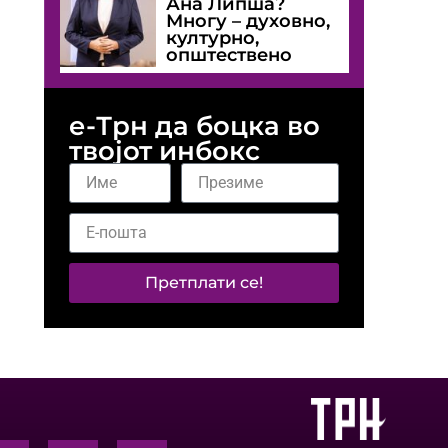
Ана Липша?
Многу – духовно,
културно,
општествено
е-Трн да боцка во
твојот инбокс
Претплати се!