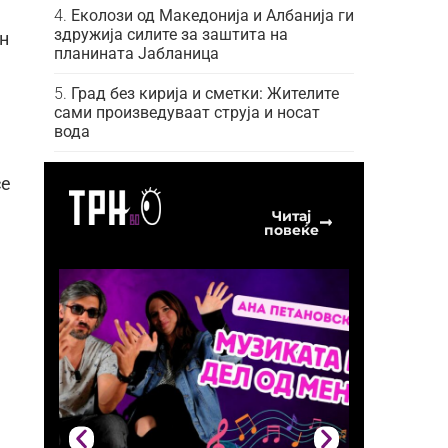
Еколози од Македонија и Албанија ги
здружија силите за заштита на
н
планината Јабланица
Град без кирија и сметки: Жителите
сами произведуваат струја и носат
вода
се
Читај
повеќе