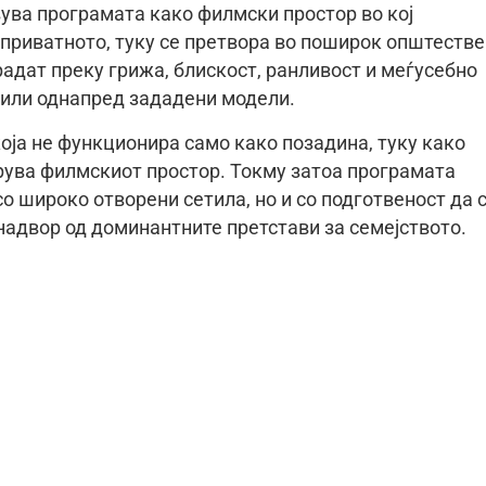
вува програмата како филмски простор во кој
 приватното, туку се претвора во поширок општестве
радат преку грижа, блискост, ранливост и меѓусебно
или однапред зададени модели.
оја не функционира само како позадина, туку како
рува филмскиот простор. Токму затоа програмата
со широко отворени сетила, но и со подготвеност да 
надвор од доминантните претстави за семејството.