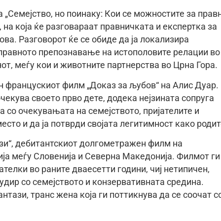
а „Семејство, но поинаку: Кои се можностите за прав
на која ќе разговараат правничката и експертка за
ва. Разговорот ќе се обиде да ја локализира
правното препознавање на истополовите релации во
нот, меѓу кои и животните партнерства во Црна Гора.
ан францускиот филм „Доказ за љубов“ на Алис Дуар.
очекува своето прво дете, додека нејзината сопруга
а со очекувањата на семејството, пријателите и
место и да ја потврди својата легитимност како родит
тази“, дебитантскиот долгометражен филм на
ја меѓу Словенија и Северна Македонија. Филмот ги
јателки во раните дваесетти години, чиј нетипичен,
удир со семејството и конзервативната средина.
нтази, транс жена која ги поттикнува да се соочат с