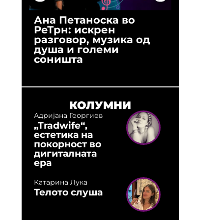
Ана Петаноска во
Ристо 
РеТрн: искрен
(Арханг
разговор, музика од
години
душа и големи
студио:
соништа
музика,
оловни
КОЛУМНИ
Адријана Георгиев
„Tradwife“,
естетика на
покорност во
дигиталната
ера
Катарина Лука
Телото слуша