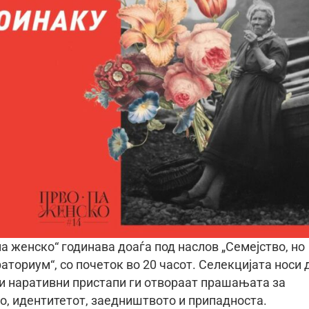
а женско“ годинава доаѓа под наслов „Семејство, но
раториум“, со почеток во 20 часот. Селекцијата носи 
и наративни пристапи ги отвораат прашањата за
о, идентитетот, заедништвото и припадноста.