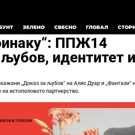
БУНТ
ЗЕЛЕНО
СВЕСНО
ГЛОБАЛ
СТОР
поинаку“: ППЖ14
 љубов, идентитет 
икажани „Доказ за љубов“ на Алис Дуар и „Фантази“ 
е на истополовото партнерство.