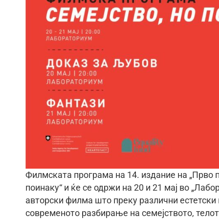
Филмската програма на 14. издание на „Прво п
поинаку“ и ќе се одржи на 20 и 21 мај во „Лабо
авторски филма што преку различни естетски 
современото разбирање на семејството, телот