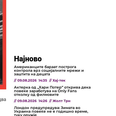
Најново
Американците бараат построга
контрола врз социјалните мрежи и
заштита на децата
//
09.08.2026
14:35
//
Хај-тек
Актерка од „Хари Потер“ открива дека
повеќе заработува на Only Fans
отколку од филмовите
два
//
09.08.2026
14:26
//
Жолт Трн
Лондон предупредува: Зимата во
Украина повеќе не е годишно време,
туку оружје