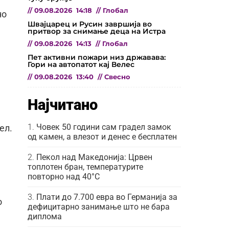
//
09.08.2026
14:18
//
Глобал
но
Швајцарец и Русин завршија во
притвор за снимање деца на Истра
//
09.08.2026
14:13
//
Глобал
Пет активни пожари низ државава:
Гори на автопатот кај Велес
//
09.08.2026
13:40
//
Свесно
Најчитано
Човек 50 години сам градел замок
ел.
од камен, а влезот и денес е бесплатен
Пекол над Македонија: Црвен
топлотен бран, температурите
повторно над 40°C
Плати до 7.700 евра во Германија за
о
дефицитарно занимање што не бара
диплома