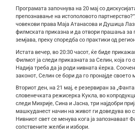
Програмата започнува на 20 мај со дискусијат
препознавање на истополовото партнерство?“, 
човекови права Маја Атанасова и Душица Лазо
филмската приказна и да отвори прашања за 
земјава, преку споредба со практики од регио
Истата вечер, во 20:30 часот, ќе биде прикаж
Филмот ја следи приказната за Селин, која го 
Надија треба да ја роди нивната ќерка. Соочен
законот, Селин се бори да го пронајде своето 
Вториот ден, на 21 мај, е резервиран за „Фан
словенечката режисерка Кукла, во копродукци
следи Михрије, Сина и Јасна, три најдобри при
машкуданест начин на живот ги доведува во с
Нивниот свет се менува кога ја запознаваат Фа
сопствените желби и избори.