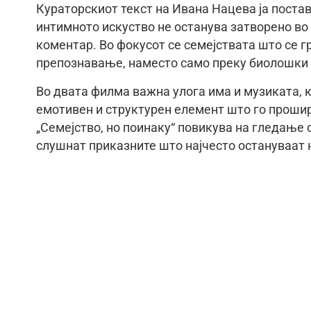
Кураторскиот текст на Ивана Нацева ја поста
интимното искуство не останува затворено во
коментар. Во фокусот се семејствата што се г
препознавање, наместо само преку биолошки 
Во двата филма важна улога има и музиката, к
емотивен и структурен елемент што го проши
„Семејство, но поинаку“ повикува на гледање 
слушнат приказните што најчесто остануваат 