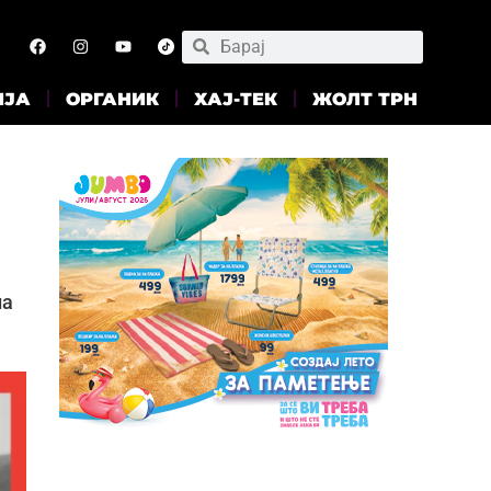
ИЈА
ОРГАНИК
ХАЈ-ТЕК
ЖОЛТ ТРН
и
на