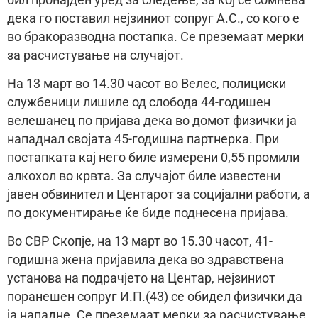
дека го поставил нејзиниот сопруг А.С., со кого е
во бракоразводна постапка. Се преземаат мерки
за расчистување на случајот.
На 13 март во 14.30 часот во Велес, полициски
службеници лишиле од слобода 44-годишен
велешанец по пријава дека во домот физички ја
нападнал својата 45-годишна партнерка. При
постапката кај него биле измерени 0,55 промили
алкохол во крвта. За случајот биле известени
јавен обвинител и Центарот за социјални работи, а
по документирање ќе биде поднесена пријава.
Во СВР Скопје, на 13 март во 15.30 часот, 41-
годишна жена пријавила дека во здравствена
установа на подрачјето на Центар, нејзиниот
поранешен сопруг И.П.(43) се обидел физички да
ја нападне. Се преземаат мерки за расчистување