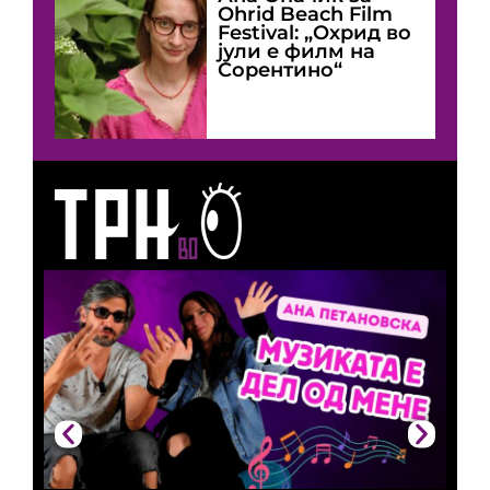
Оhrid Beach Film
Festival: „Охрид во
јули е филм на
Сорентино“