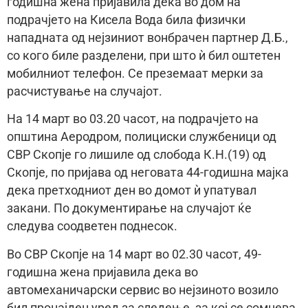
годишна жена пријавила дека во дом на
подрачјето на Кисела Вода била физички
нападната од нејзиниот вонбрачен партнер Д.Б.,
со кого биле разделени, при што ѝ бил оштетен
мобилниот телефон. Се преземаат мерки за
расчистување на случајот.
На 14 март во 03.20 часот, на подрачјето на
општина Аеродром, полициски службеници од
СВР Скопје го лишиле од слобода К.Н.(19) од
Скопје, по пријава од неговата 44-годишна мајка
дека претходниот ден во домот ѝ упатувал
закани. По документирање на случајот ќе
следува соодветен поднесок.
Во СВР Скопје на 14 март во 02.30 часот, 49-
годишна жена пријавила дека во
автомеханичарски сервис во нејзиното возило
бил пронајден уред за следење, за кој се сомнева