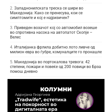
Западнонилската треска се шири во
Македонија: Како се пренесува, кои се
симптомите и кој е најризичен?
Приведен возачот кој со автомобил возеше
во спротивна насока на автопатот Скопје –
Велес
Италијанка фрлила добитно лото ливче од
милион евра во ѓубре, комуналците го пронашле
Македонија во портокалова тревога: 42
степени, пожари и повеќе од 200 повици во Брза
помош дневно
КОЛУМНИ
Адријана Георгиев
„Tradwife“, естетика
на покорност во
дигиталната ера