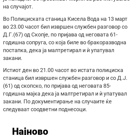
на случајот.
Во Полициската станица Кисела Вода на 13 март
во 23.00 часот бил извршен службен разговор со
Д.Г.(67) од Скопје, по пријава од неговата 61-
годишна сопруга, со која биле во бракоразводна
постапка, дека ја малтретирал и ѝ упатувал
закани.
Истиот ден во 21.00 часот во истата полициска
станица бил извршен службен разговор и со Д.Ј.
(61) од скопско, по пријава од неговата 85-
годишна мајка дека ја малтретирал и ѝ упатувал
закани. По документирање на случаите ќе
следуваат соодветни поднесоци.
Најново