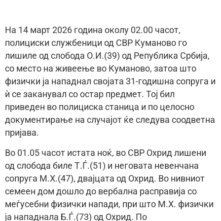
На 14 март 2026 година околу 02.00 часот,
полициски службеници од СВР Куманово го
лишиле од слобода О.И.(39) од Република Србија,
со место на живеење во Куманово, затоа што
физички ја нападнал својата 31-годишна сопруга и
ѝ се заканувал со остар предмет. Тој бил
приведен во полициска станица и по целосно
документирање на случајот ќе следува соодветна
пријава.
Во 01.05 часот истата ноќ, во СВР Охрид лишени
од слобода биле Т.Ѓ.(51) и неговата невенчана
сопруга М.Х.(47), двајцата од Охрид. Во нивниот
семеен дом дошло до вербална расправија со
меѓусебни физички напади, при што М.Х. физички
ја нападнала Б.Ѓ.(73) од Охрид. По