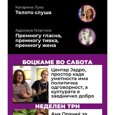
Катарина Лука
Телото слуша
Адријана Георгиев
Премногу гласна,
премногу тивка,
премногу жена
БОЦКАМЕ ВО САБОТА
Центар Јадро,
простор каде
уметноста има
политичка
одговорност, а
културата е
заедничко добро
НЕДЕЛЕН ТРН
Ана Опачиќ за