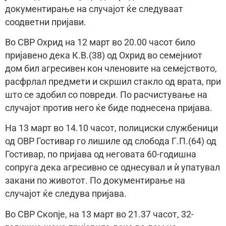
документирање на случајот ќе следуваат
соодветни пријави.
Во СВР Охрид на 12 март во 20.00 часот било
пријавено дека К.В.(38) од Охрид во семејниот
дом бил агресивен кон членовите на семејството,
расфрлал предмети и скршил стакло од врата, при
што се здобил со повреди. По расчистување на
случајот против него ќе биде поднесена пријава.
На 13 март во 14.10 часот, полициски службеници
од ОВР Гостивар го лишиле од слобода Г.П.(64) од
Гостивар, по пријава од неговата 60-годишна
сопруга дека агресивно се однесувал и ѝ упатувал
закани по животот. По документирање на
случајот ќе следува пријава.
Во СВР Скопје, на 13 март во 21.37 часот, 32-