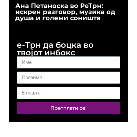
Ана Петаноска во РеТрн:
Ри
искрен разговор, музика од
го
душа и големи соништа
За
и 
е-Трн да боцка во
твојот инбокс
Претплати се!