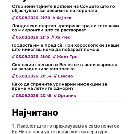
Откриени тајните вртлози на Сонцето што го
објаснуваат загревањето на короната
//
05.08.2026
21:30
//
Хај-тек
Лондонски стартап креираше трајни тетоважи
со микроигли што се раствораат
//
05.08.2026
21:15
//
Хај-тек
Гордоста им е пред сѐ: Три хороскопски знаци
што никогаш нема да побараат помош
//
05.08.2026
21:00
//
Жолт Трн
Скопскиот регион и Велес се главни жаришта
на западнонилската треска
//
05.08.2026
20:54
//
Свесно
Како да спречите уринарни инфекции за
време на летните одмори?
//
05.08.2026
20:45
//
Органик
Најчитано
Пеколот што го преживуваме е само почеток:
Ел Нињо носи уште повисоки температури