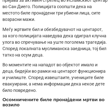
пријава за активен стрелец во Исламскиот центар
во Сан Диего. Полицијата соопшти дека на
местото биле пронајдени три убиени лица, сите
возрасни мажи.
Меѓу жртвите бил и обезбедувачот на центарот,
за кого полицијата наведува дека одиграл клучна
улога во спречување на уште поголема трагедија.
Според локалната муслиманска заедница, тој бил
татко на осум деца.
Во моментите на нападот во објектот имало и
деца, бидејќи во рамки на центарот функционира
и училиште. Според извештаите, учениците биле
евакуирани, а нема информации дека некое дете
било повредено.
Осомничените биле пронајдени мртви во
возило