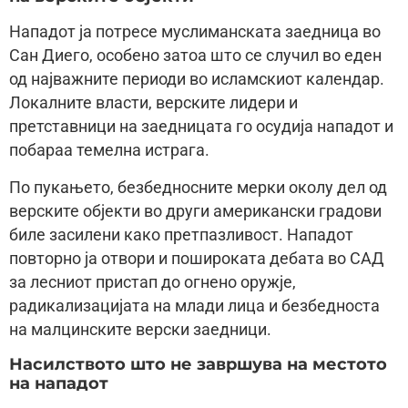
Нападот ја потресе муслиманската заедница во
Сан Диего, особено затоа што се случил во еден
од најважните периоди во исламскиот календар.
Локалните власти, верските лидери и
претставници на заедницата го осудија нападот и
побараа темелна истрага.
По пукањето, безбедносните мерки околу дел од
верските објекти во други американски градови
биле засилени како претпазливост. Нападот
повторно ја отвори и пошироката дебата во САД
за лесниот пристап до огнено оружје,
радикализацијата на млади лица и безбедноста
на малцинските верски заедници.
Насилството што не завршува на местото
на нападот