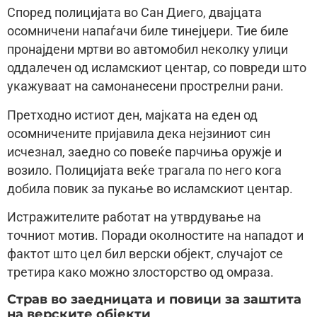
Според полицијата во Сан Диего, двајцата
осомничени напаѓачи биле тинејџери. Тие биле
пронајдени мртви во автомобил неколку улици
оддалечен од исламскиот центар, со повреди што
укажуваат на самонанесени прострелни рани.
Претходно истиот ден, мајката на еден од
осомничените пријавила дека нејзиниот син
исчезнал, заедно со повеќе парчиња оружје и
возило. Полицијата веќе трагала по него кога
добила повик за пукање во исламскиот центар.
Истражителите работат на утврдување на
точниот мотив. Поради околностите на нападот и
фактот што цел бил верски објект, случајот се
третира како можно злосторство од омраза.
Страв во заедницата и повици за заштита
на верските објекти