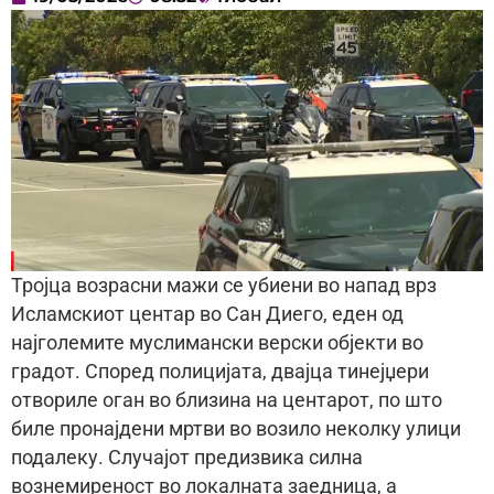
Тројца возрасни мажи се убиени во напад врз
Исламскиот центар во Сан Диего, еден од
најголемите муслимански верски објекти во
градот. Според полицијата, двајца тинејџери
отвориле оган во близина на центарот, по што
биле пронајдени мртви во возило неколку улици
подалеку. Случајот предизвика силна
вознемиреност во локалната заедница, а