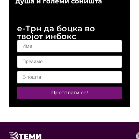
душа и големи соништа
За
и 
е-Трн да боцка во
твојот инбокс
Претплати се!
ТЕМИ