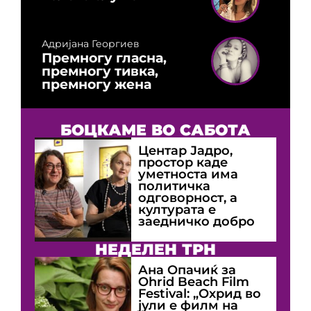
Адријана Георгиев
Премногу гласна,
премногу тивка,
премногу жена
БОЦКАМЕ ВО САБОТА
Центар Јадро,
простор каде
уметноста има
политичка
одговорност, а
културата е
заедничко добро
НЕДЕЛЕН ТРН
Ана Опачиќ за
Оhrid Beach Film
Festival: „Охрид во
јули е филм на