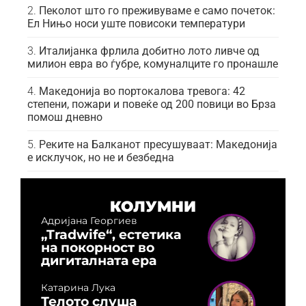
Пеколот што го преживуваме е само почеток:
Ел Нињо носи уште повисоки температури
Италијанка фрлила добитно лото ливче од
милион евра во ѓубре, комуналците го пронашле
Македонија во портокалова тревога: 42
степени, пожари и повеќе од 200 повици во Брза
помош дневно
Реките на Балканот пресушуваат: Македонија
е исклучок, но не и безбедна
КОЛУМНИ
Адријана Георгиев
„Tradwife“, естетика
на покорност во
дигиталната ера
Катарина Лука
Телото слуша