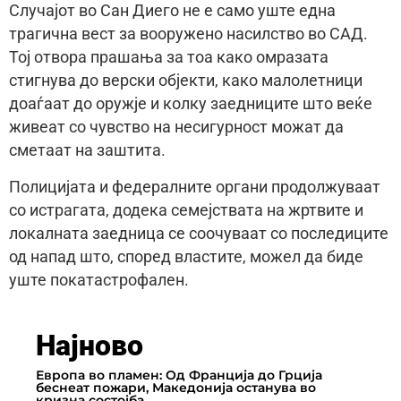
Случајот во Сан Диего не е само уште една
трагична вест за вооружено насилство во САД.
Тој отвора прашања за тоа како омразата
стигнува до верски објекти, како малолетници
доаѓаат до оружје и колку заедниците што веќе
живеат со чувство на несигурност можат да
сметаат на заштита.
Полицијата и федералните органи продолжуваат
со истрагата, додека семејствата на жртвите и
локалната заедница се соочуваат со последиците
од напад што, според властите, можел да биде
уште покатастрофален.
Најново
Европа во пламен: Од Франција до Грција
беснеат пожари, Македонија останува во
кризна состојба