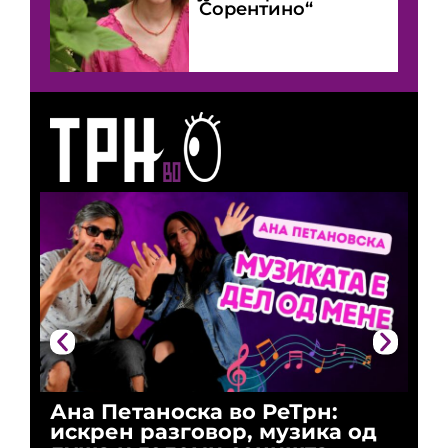
Сорентино“
Ана Петаноска во РеТрн:
Ри
искрен разговор, музика од
го