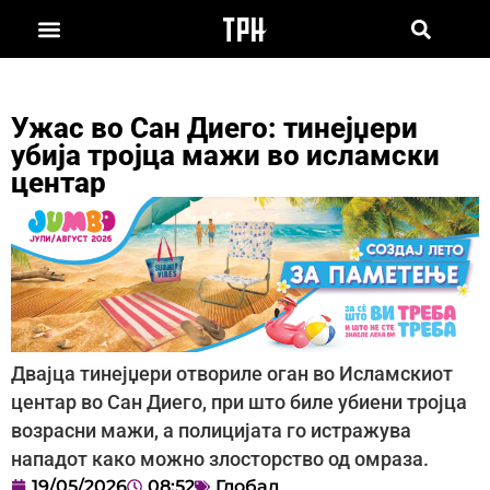
Ужас во Сан Диего: тинејџери
убија тројца мажи во исламски
центар
Двајца тинејџери отвориле оган во Исламскиот
центар во Сан Диего, при што биле убиени тројца
возрасни мажи, а полицијата го истражува
нападот како можно злосторство од омраза.
19/05/2026
08:52
Глобал