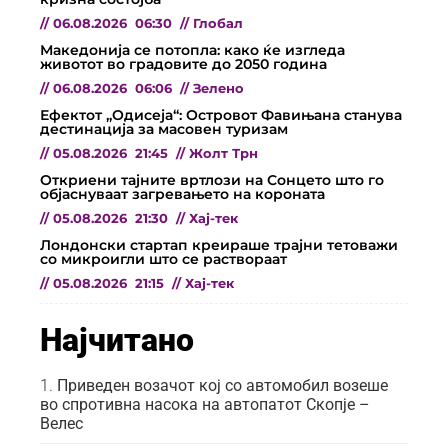
//
06.08.2026
06:30
//
Глобал
Македонија се потопла: како ќе изгледа
животот во градовите до 2050 година
//
06.08.2026
06:06
//
Зелено
Ефектот „Одисеја“: Островот Фавињана станува
дестинација за масовен туризам
//
05.08.2026
21:45
//
Жолт Трн
Откриени тајните вртлози на Сонцето што го
објаснуваат загревањето на короната
//
05.08.2026
21:30
//
Хај-тек
Лондонски стартап креираше трајни тетоважи
со микроигли што се раствораат
//
05.08.2026
21:15
//
Хај-тек
Најчитано
Приведен возачот кој со автомобил возеше
во спротивна насока на автопатот Скопје –
Велес