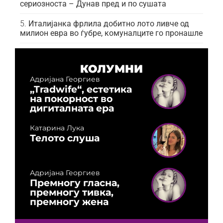
сериозноста – Дунав пред и по сушата
Италијанка фрлила добитно лото ливче од
милион евра во ѓубре, комуналците го пронашле
КОЛУМНИ
Адријана Георгиев
„Tradwife“, естетика
на покорност во
дигиталната ера
Катарина Лука
Телото слуша
Адријана Георгиев
Премногу гласна,
премногу тивка,
премногу жена