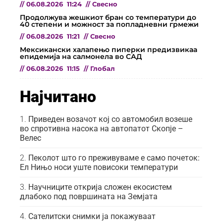
//
06.08.2026
11:24
//
Свесно
Продолжува жешкиот бран со температури до
40 степени и можност за попладневни грмежи
//
06.08.2026
11:21
//
Свесно
Мексикански халапењо пиперки предизвикаа
епидемија на салмонела во САД
//
06.08.2026
11:15
//
Глобал
Најчитано
Приведен возачот кој со автомобил возеше
во спротивна насока на автопатот Скопје –
Велес
Пеколот што го преживуваме е само почеток:
Ел Нињо носи уште повисоки температури
Научниците открија сложен екосистем
длабоко под површината на Земјата
Сателитски снимки ја покажуваат