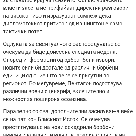
за ставање крај на тензиите. Сепак, иранските
власти засега не прифаќаат директни разговори
на високо ниво и изразуваат сомнеж дека
дипломатскиот притисок од Вашингтон е само
тактички потег.
Одлуката за евентуалното распоредување се
очекува да биде донесена следната недела.
Според информации од одбранбени извори,
новите сили би доаѓале од различни борбени
единици од оние што веќе се присутни во
регионот. Во меѓувреме, Пентагон подготвува
различни воени сценарија, вклучително и
можност за поширока офанзива.
Паралелно со ова, дополнителни засилувања веќе
се на пат кон Блискиот Исток. Се очекува
пристигнување на нови ескадрили борбени
авиони и илјадници војници, додека единици на