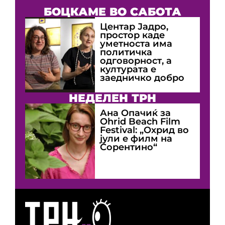
БОЦКАМЕ ВО САБОТА
Центар Јадро,
простор каде
уметноста има
политичка
одговорност, а
културата е
заедничко добро
НЕДЕЛЕН ТРН
Ана Опачиќ за
Оhrid Beach Film
Festival: „Охрид во
јули е филм на
Сорентино“