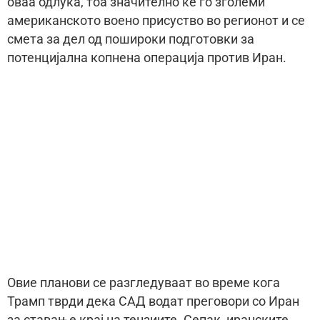
оваа одлука, тоа значително ќе го зголеми
американското воено присуство во регионот и се
смета за дел од пошироки подготовки за
потенцијална копнена операција против Иран.
Овие планови се разгледуваат во време кога
Трамп тврди дека САД водат преговори со Иран