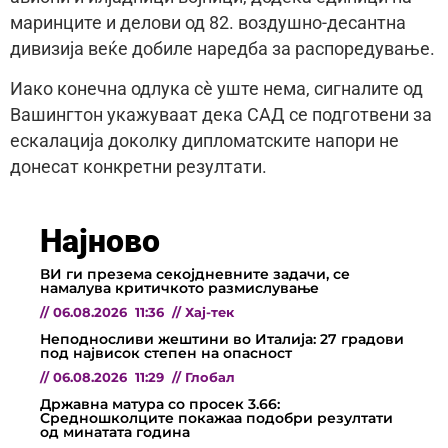
маринците и делови од 82. воздушно-десантна
дивизија веќе добиле наредба за распоредување.
Иако конечна одлука сè уште нема, сигналите од
Вашингтон укажуваат дека САД се подготвени за
ескалација доколку дипломатските напори не
донесат конкретни резултати.
Најново
ВИ ги презема секојдневните задачи, се
намалува критичкото размислување
//
06.08.2026
11:36
//
Хај-тек
Неподносливи жештини во Италија: 27 градови
под највисок степен на опасност
//
06.08.2026
11:29
//
Глобал
Државна матура со просек 3.66:
Средношколците покажаа подобри резултати
од минатата година