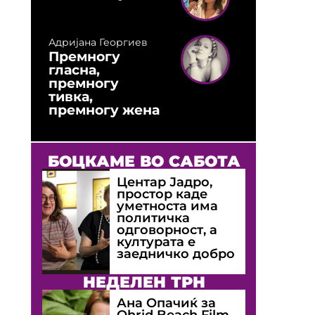
Адријана Георгиев
Премногу
гласна,
премногу
тивка,
премногу жена
БОЦКАМЕ ВО САБОТА
Центар Јадро,
простор каде
уметноста има
политичка
одговорност, а
културата е
заедничко добро
НЕДЕЛЕН ТРН
Ана Опачиќ за
Оhrid Beach Film