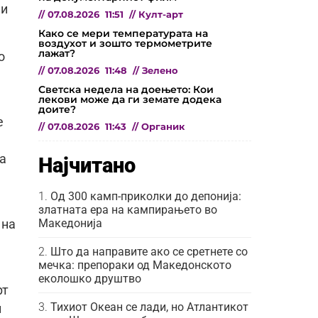
ни
//
07.08.2026
11:51
//
Култ-арт
Како се мери температурата на
воздухот и зошто термометрите
лажат?
о
//
07.08.2026
11:48
//
Зелено
Светска недела на доењето: Кои
лекови може да ги земате додека
доите?
е
//
07.08.2026
11:43
//
Органик
а
Најчитано
Од 300 камп-приколки до депонија:
златната ера на кампирањето во
Македонија
 на
Што да направите ако се сретнете со
мечка: препораки од Македонското
еколошко друштво
рт
Тихиот Океан се лади, но Атлантикот
и