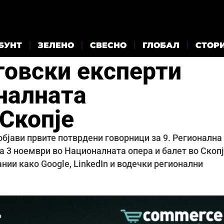
БУНТ
ЗЕЛЕНО
СВЕСНО
ГЛОБАЛ
СТОР
рговски експерти
налната
Скопје
 објави првите потврдени говорници за 9. Регионална
на 3 ноември во Националната опера и балет во Скопј
нии како Google, LinkedIn и водечки регионални