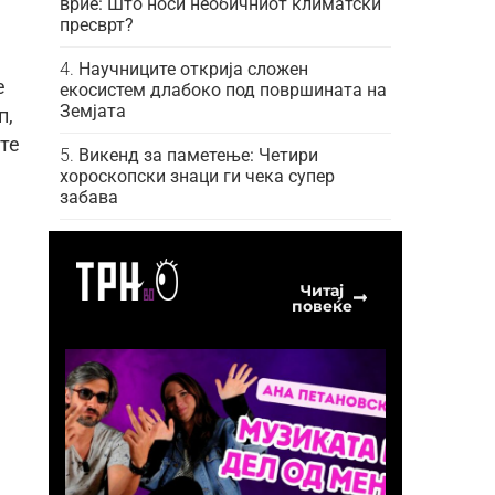
врие: Што носи необичниот климатски
пресврт?
Научниците открија сложен
е
екосистем длабоко под површината на
Земјата
п,
те
Викенд за паметење: Четири
хороскопски знаци ги чека супер
забава
Читај
повеќе