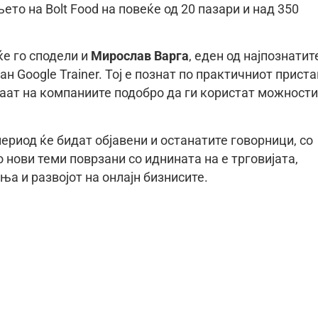
ето на Bolt Food на повеќе од 20 пазари и над 350
е го сподели и
Мирослав Варга
, еден од најпознатит
н Google Trainer. Тој е познат по практичниот приста
аат на компаниите подобро да ги користат можности
ериод ќе бидат објавени и останатите говорници, со
 нови теми поврзани со иднината на е трговијата,
а и развојот на онлајн бизнисите.