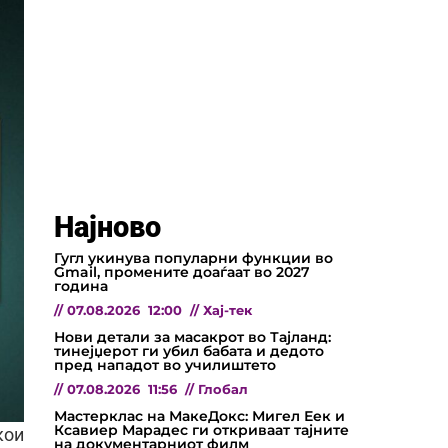
Најново
Гугл укинува популарни функции во
Gmail, промените доаѓаат во 2027
година
//
07.08.2026
12:00
//
Хај-тек
Нови детали за масакрот во Тајланд:
тинејџерот ги убил бабата и дедото
пред нападот во училиштето
//
07.08.2026
11:56
//
Глобал
Мастерклас на МакеДокс: Мигел Еек и
Ксавиер Марадес ги откриваат тајните
кои
на документарниот филм