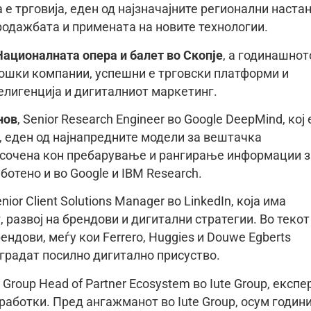
 е трговија, еден од најзначајните регионални наста
родажбата и примената на новите технологии.
Националната опера и балет во Скопје
, а годинашнот
лошки компании, успешни е трговски платформи и
лигенција и дигиталниот маркетинг.
нов
, Senior Research Engineer во Google DeepMind, кој 
i, еден од најнапредните модели за вештачка
насочена кон пребарување и рангирање информации з
аботено и во Google и IBM Research.
enior Client Solutions Manager во LinkedIn, која има
 развој на брендови и дигитални стратегии. Во текот
ндови, меѓу кои Ferrero, Huggies и Douwe Egberts
зградат посилно дигитално присуство.
, Group Head of Partner Ecosystem во Iute Group, експе
работки. Пред ангажманот во Iute Group, осум годин