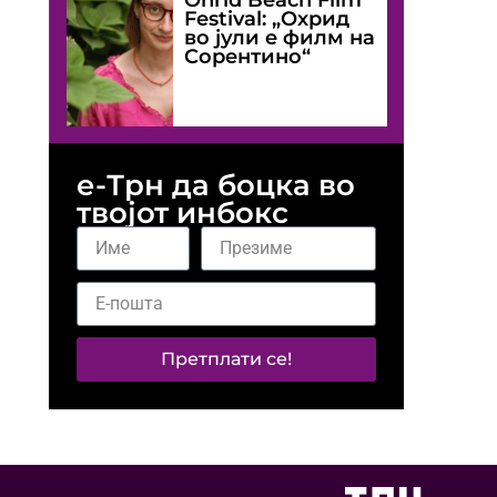
Festival: „Охрид
во јули е филм на
Сорентино“
е-Трн да боцка во
твојот инбокс
Претплати се!