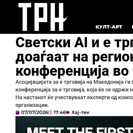
КУЛТ-АРТ
Светски AI и е т
доаѓаат на регио
конференција во 
Асоцијацијата за е трговија на Македонија ги
конференција за е трговија, која ќе се одржи 
На настанот ќе учествуваат експерти од компа
организации.
07/07/2026
17:46
Хај-тек