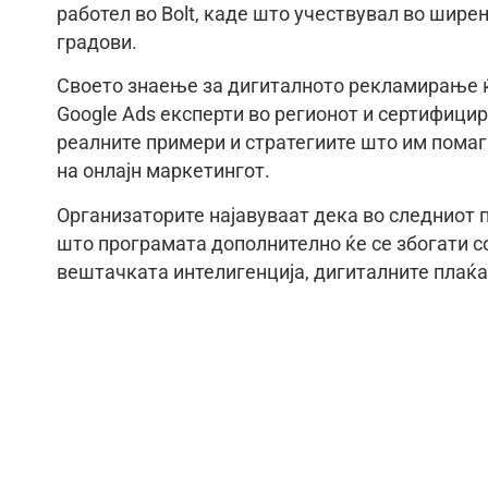
работел во Bolt, каде што учествувал во ширењ
градови.
Своето знаење за дигиталното рекламирање ќ
Google Ads експерти во регионот и сертифицира
реалните примери и стратегиите што им помаг
на онлајн маркетингот.
Организаторите најавуваат дека во следниот п
што програмата дополнително ќе се збогати со
вештачката интелигенција, дигиталните плаќањ