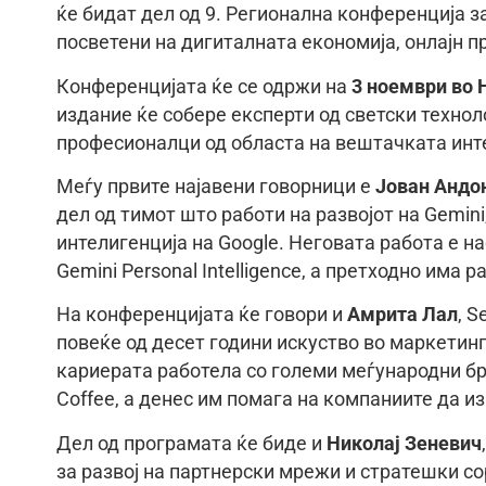
ќе бидат дел од 9. Регионална конференција за
посветени на дигиталната економија, онлајн п
Конференцијата ќе се одржи на
3 ноември во 
издание ќе собере експерти од светски техно
професионалци од областа на вештачката инте
Меѓу првите најавени говорници е
Јован Андо
дел од тимот што работи на развојот на Gemin
интелигенција на Google. Неговата работа е 
Gemini Personal Intelligence, а претходно има р
На конференцијата ќе говори и
Амрита Лал
, S
повеќе од десет години искуство во маркетинг,
кариерата работела со големи меѓународни бре
Coffee, а денес им помага на компаниите да и
Дел од програмата ќе биде и
Николај Зеневич
за развој на партнерски мрежи и стратешки со