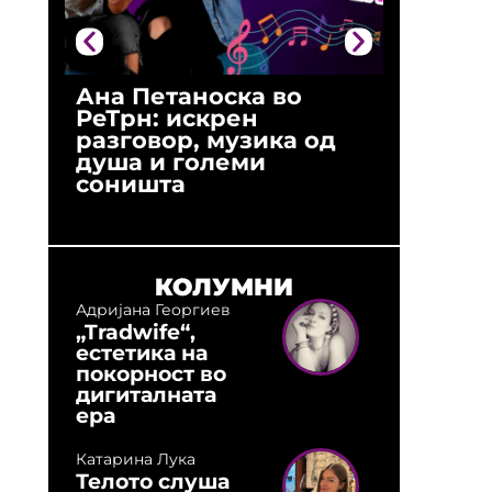
Ана Петаноска во
Ристо 
РеТрн: искрен
(Арханг
разговор, музика од
години
душа и големи
студио:
соништа
музика,
оловни
КОЛУМНИ
Адријана Георгиев
„Tradwife“,
естетика на
покорност во
дигиталната
ера
Катарина Лука
Телото слуша