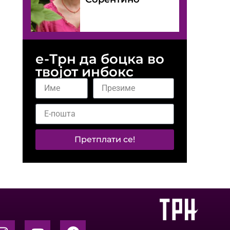
е-Трн да боцка во
твојот инбокс
Претплати се!