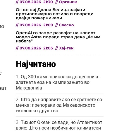
//
07.08.2026
21:30
//
Органик
а
Огнот кај Долна Белица зафати
противпожарно возило и повреди
двајца пожарникари
//
07.08.2026
21:09
//
Свесно
ло
OpenAI го запре развојот на новиот
модел Astra поради страв дека „ќе им
избега“
//
07.08.2026
21:05
//
Хај-тек
Најчитано
е
Од 300 камп-приколки до депонија:
златната ера на кампирањето во
Македонија
нат
Што да направите ако се сретнете со
мечка: препораки од Македонското
еколошко друштво
Тихиот Океан се лади, но Атлантикот
врие: Што носи необичниот климатски