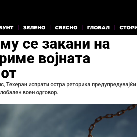
БУНТ
ЗЕЛЕНО
СВЕСНО
ГЛОБАЛ
СТОР
му се закани на
риме војната
нот
с, Техеран испрати остра реторика предупредувајќи
глобален воен одговор.