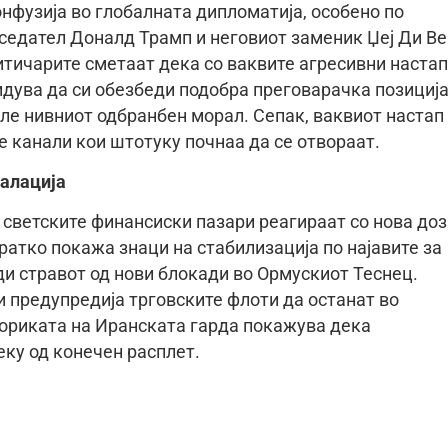
нфузија во глобалната дипломатија, особено по
седател Доналд Трамп и неговиот заменик Џеј Ди Ве
итичарите сметаат дека со ваквите агресивни настап
идува да си обезбеди подобра преговарачка позиција
ле нивниот одбранбен морал. Сепак, ваквиот настап
е канали кои штотуку почнаа да се отвораат.
калација
 светските финансиски пазари реагираат со нова доз
кратко покажа знаци на стабилизација по најавите за
ди стравот од нови блокади во Ормускиот Теснец.
 предупредија трговските флоти да останат во
еториката на Иранската гарда покажува дека
еку од конечен расплет.