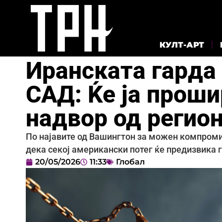
КУЛТ-АРТ
Иранската гарда 
САД: Ќе ја проши
надвор од регио
По најавите од Вашингтон за можен компроми
дека секој американски потег ќе предизвика 
20/05/2026
11:33
Глобал