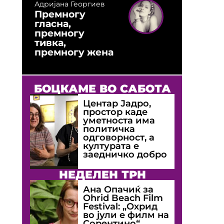
Адријана Георгиев
Премногу
гласна,
премногу
тивка,
премногу жена
БОЦКАМЕ ВО САБОТА
Центар Јадро,
простор каде
уметноста има
политичка
одговорност, а
културата е
заедничко добро
НЕДЕЛЕН ТРН
Ана Опачиќ за
Оhrid Beach Film
Festival: „Охрид
во јули е филм на
Сорентино“