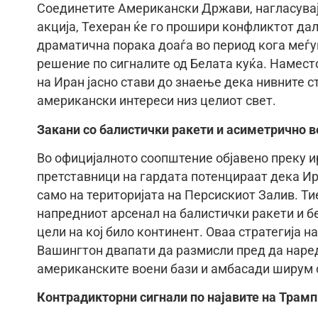
Соединетите Американски Држави, нагласувај
акција, Техеран ќе го прошири конфликтот дал
драматична порака доаѓа во период кога меѓу
решение по сигналите од Белата куќа. Намест
на Иран јасно стави до знаење дека нивните 
американски интереси низ целиот свет.
Закани со балистички ракети и асиметрично 
Во официјалното соопштение објавено преку 
претставници на гардата потенцираат дека Ир
само на територијата на Персискиот Залив. Ти
напредниот арсенал на балистички ракети и б
цели на кој било континент. Оваа стратегија 
Вашингтон двапати да размисли пред да наред
американските воени бази и амбасади ширум с
Контрадикторни сигнали по најавите на Трамп