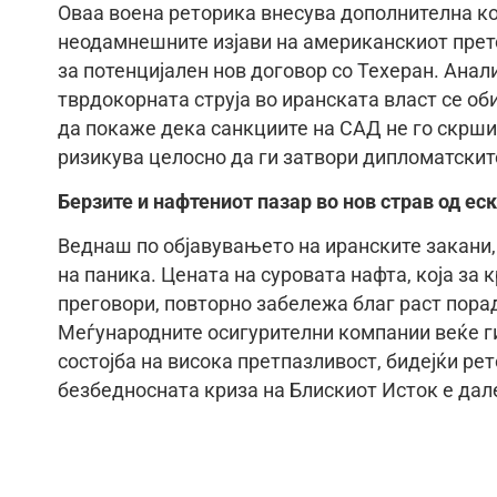
Оваа воена реторика внесува дополнителна ко
неодамнешните изјави на американскиот прет
за потенцијален нов договор со Техеран. Анал
тврдокорната струја во иранската власт се об
да покаже дека санкциите на САД не го скрши
ризикува целосно да ги затвори дипломатскит
Берзите и нафтениот пазар во нов страв од ес
Веднаш по објавувањето на иранските закани,
на паника. Цената на суровата нафта, која за 
преговори, повторно забележа благ раст пора
Меѓународните осигурителни компании веќе ги
состојба на висока претпазливост, бидејќи р
безбедносната криза на Блискиот Исток е дал