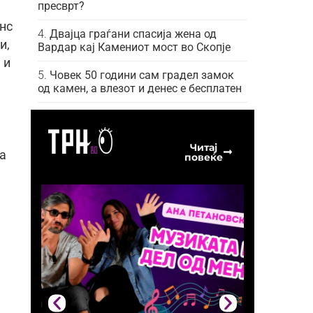
пресврт?
нс
Двајца граѓани спасија жена од
и,
Вардар кај Камениот мост во Скопје
 и
Човек 50 години сам градел замок
од камен, а влезот и денес е бесплатен
Читај
а
повеќе