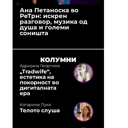
Ана Петаноска во
Ристо 
РеТрн: искрен
(Арханг
разговор, музика од
години
душа и големи
студио:
соништа
музика,
оловни
КОЛУМНИ
Адријана Георгиев
„Tradwife“,
естетика на
покорност во
дигиталната
ера
Катарина Лука
Телото слуша