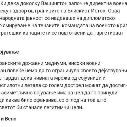
ќи дека доколку Вашингтон започне директна воен
еку надвор од границите на Блискиот Исток. Оваа
народната јавност се надеваше на дипломатско
о смирување на тензиите, командата на военото кри
стратешки капацитети се подготвени да таргетираат
војување
иранските државни медиуми, високи воени
ан повеќе нема да го ограничува своето дејствувањ
е тврдат дека нивната мрежа од сојузници и
еспилотни летала со голем дострел можат да достиг
на асиметрично војување има за цел да го принуди
и каква било офанзива, со оглед на тоа што
ветот би станале легитимни цели.
 и Венс