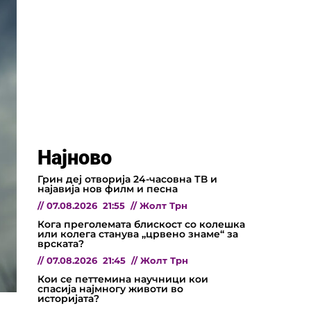
Најново
Грин деј отворија 24-часовна ТВ и
најавија нов филм и песна
//
07.08.2026
21:55
//
Жолт Трн
Кога преголемата блискост со колешка
или колега станува „црвено знаме“ за
врската?
//
07.08.2026
21:45
//
Жолт Трн
Кои се петтемина научници кои
спасија најмногу животи во
историјата?