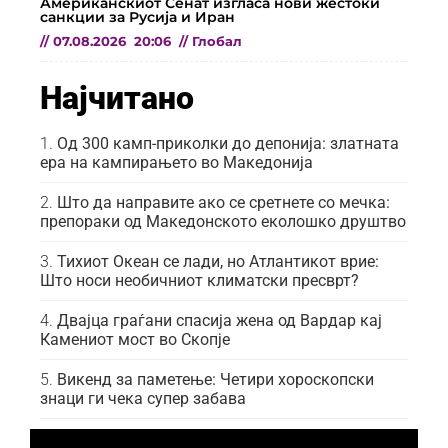
Американскиот Сенат изгласа нови жестоки
санкции за Русија и Иран
//
07.08.2026
20:06
//
Глобал
Најчитано
Од 300 камп-приколки до депонија: златната
ера на кампирањето во Македонија
Што да направите ако се сретнете со мечка:
препораки од Македонското еколошко друштво
Тихиот Океан се лади, но Атлантикот врие:
Што носи необичниот климатски пресврт?
Двајца граѓани спасија жена од Вардар кај
Камениот мост во Скопје
Викенд за паметење: Четири хороскопски
знаци ги чека супер забава