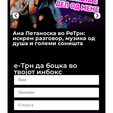
Ана Петаноска во РеТрн:
Ри
искрен разговор, музика од
го
душа и големи соништа
За
и 
е-Трн да боцка во
твојот инбокс