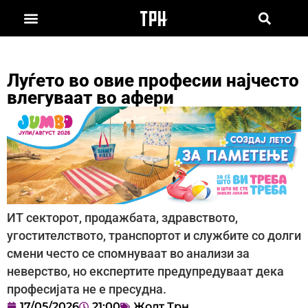
Луѓето во овие професии најчесто
влегуваат во афери
ИТ секторот, продажбата, здравството,
угостителството, транспортот и службите со долги
смени често се спомнуваат во анализи за
неверство, но експертите предупредуваат дека
професијата не е пресудна.
17/05/2026
21:00
Жолт Трн