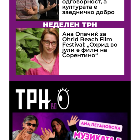
одговорност, а
културата е
заедничко добро
НЕДЕЛЕН ТРН
Ана Опачиќ за
Оhrid Beach Film
Festival: „Охрид во
јули е филм на
Сорентино“