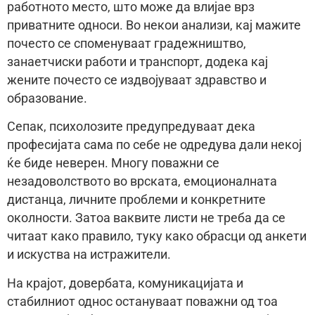
работното место, што може да влијае врз
приватните односи. Во некои анализи, кај мажите
почесто се споменуваат градежништво,
занаетчиски работи и транспорт, додека кај
жените почесто се издвојуваат здравство и
образование.
Сепак, психолозите предупредуваат дека
професијата сама по себе не одредува дали некој
ќе биде неверен. Многу поважни се
незадоволството во врската, емоционалната
дистанца, личните проблеми и конкретните
околности. Затоа ваквите листи не треба да се
читаат како правило, туку како обрасци од анкети
и искуства на истражители.
На крајот, довербата, комуникацијата и
стабилниот однос остануваат поважни од тоа