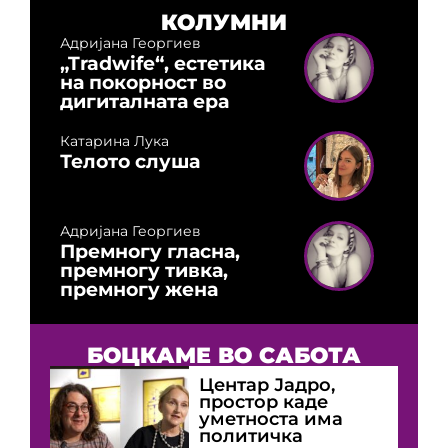
КОЛУМНИ
Адријана Георгиев
„Tradwife“, естетика
на покорност во
дигиталната ера
Катарина Лука
Телото слуша
Адријана Георгиев
Премногу гласна,
премногу тивка,
премногу жена
БОЦКАМЕ ВО САБОТА
Центар Јадро,
простор каде
уметноста има
политичка