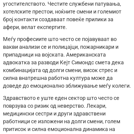
угостителството. Честите службени патувања,
хотелските престои, ноќните смени и големиот
број контакти создаваат повеќе прилики за
афери, велат експертите.
Меѓу професиите што често се појавуваат во
вакви анализи се и полицајци, пожарникари и
припадници на војската. Американската
адвокатка за разводи Кејт Симондс смета дека
комбинацијата од долги смени, висок стрес и
силна внатрешна работна култура може да
доведе до емоционално зближување меѓу колеги.
Здравството е уште еден сектор што често се
поврзува со ризик од неверство. Лекари,
медицински сестри и други здравствени
работници се изложени на долги смени, голем
притисок и силна емоционална динамика на