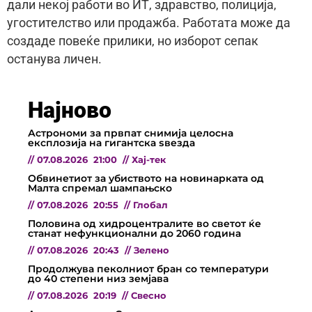
дали некој работи во ИТ, здравство, полиција,
угостителство или продажба. Работата може да
создаде повеќе прилики, но изборот сепак
останува личен.
Најново
Астрономи за првпат снимија целосна
експлозија на гигантска ѕвезда
//
07.08.2026
21:00
//
Хај-тек
Обвинетиот за убиството на новинарката од
Малта спремал шампањско
//
07.08.2026
20:55
//
Глобал
Половина од хидроцентралите во светот ќе
станат нефункционални до 2060 година
//
07.08.2026
20:43
//
Зелено
Продолжува пеколниот бран со температури
до 40 степени низ земјава
//
07.08.2026
20:19
//
Свесно