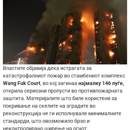
Властите објавија дека истрагата за
катастрофалниот пожар во стамбениот комплекс
Wang Fuk Court
, во кој загинаа
најмалку 146 луѓе,
открила сериозни пропусти во противпожарната
заштита. Материјалите што биле користени за
покривање на скелите на зградите во
реконструкција не ги исполнувале минималните
стандарди, што овозможило брзо и
неконтролирано ширење на огнот.