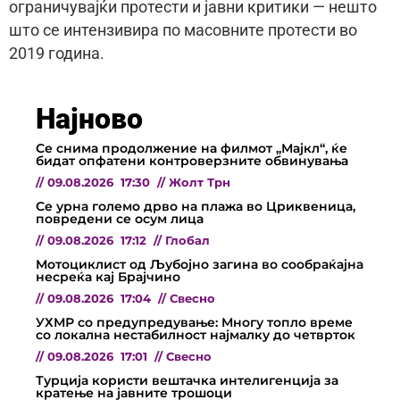
ограничувајќи протести и јавни критики — нешто
што се интензивира по масовните протести во
2019 година.
Најново
Се снима продолжение на филмот „Мајкл“, ќе
бидат опфатени контроверзните обвинувања
//
09.08.2026
17:30
//
Жолт Трн
Се урна големо дрво на плажа во Цриквеница,
повредени се осум лица
//
09.08.2026
17:12
//
Глобал
Мотоциклист од Љубојно загина во сообраќајна
несреќа кај Брајчино
//
09.08.2026
17:04
//
Свесно
УХМР со предупредување: Многу топло време
со локална нестабилност најмалку до четврток
//
09.08.2026
17:01
//
Свесно
Турција користи вештачка интелигенција за
кратење на јавните трошоци