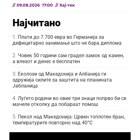
//
09.08.2026
17:00
//
Хај-тек
Најчитано
Плати до 7.700 евра во Германија за
дефицитарно занимање што не бара диплома
Човек 50 години сам градел замок од камен,
а влезот и денес е бесплатен
Еколози од Македонија и Албанија ги
здружија силите за заштита на планината
Јабланица
Луѓето родени во овие три знаци попрво би се
мачеле отколку да побараат помош
Пекол над Македонија: Црвен топлотен бран,
температурите повторно над 40°C