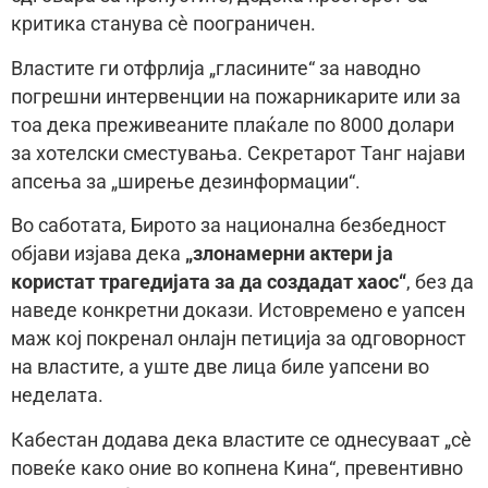
критика станува сè поограничен.
Властите ги отфрлија „гласините“ за наводно
погрешни интервенции на пожарникарите или за
тоа дека преживеаните плаќале по 8000 долари
за хотелски сместувања. Секретарот Танг најави
апсења за „ширење дезинформации“.
Во саботата, Бирото за национална безбедност
објави изјава дека
„злонамерни актери ја
користат трагедијата за да создадат хаос“
, без да
наведе конкретни докази. Истовремено е уапсен
маж кој покренал онлајн петиција за одговорност
на властите, а уште две лица биле уапсени во
неделата.
Кабестан додава дека властите се однесуваат „сè
повеќе како оние во копнена Кина“, превентивно