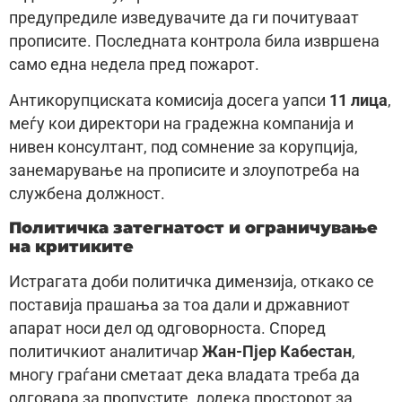
предупредиле изведувачите да ги почитуваат
прописите. Последната контрола била извршена
само една недела пред пожарот.
Антикорупциската комисија досега уапси
11 лица
,
меѓу кои директори на градежна компанија и
нивен консултант, под сомнение за корупција,
занемарување на прописите и злоупотреба на
службена должност.
Политичка затегнатост и ограничување
на критиките
Истрагата доби политичка димензија, откако се
поставија прашања за тоа дали и државниот
апарат носи дел од одговорноста. Според
политичкиот аналитичар
Жан-Пјер Кабестан
,
многу граѓани сметаат дека владата треба да
одговара за пропустите, додека просторот за