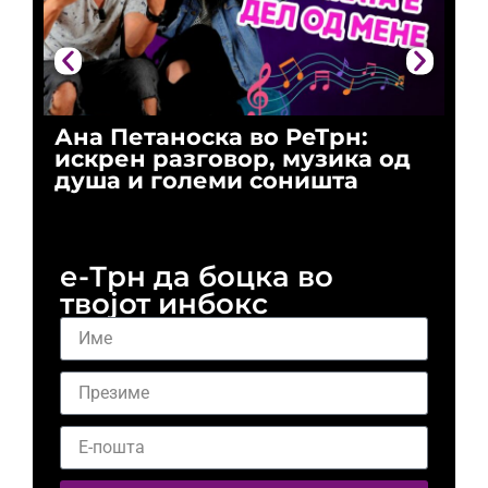
Ана Петаноска во РеТрн:
Ри
искрен разговор, музика од
го
душа и големи соништа
За
и 
е-Трн да боцка во
твојот инбокс