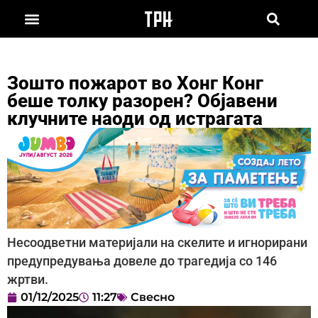
Зошто пожарот во Хонг Конг
беше толку разорен? Објавени
клучните наоди од истрагата
Несоодветни материјали на скелите и игнорирани
предупредувања довеле до трагедија со 146
жртви.
01/12/2025
11:27
Свесно