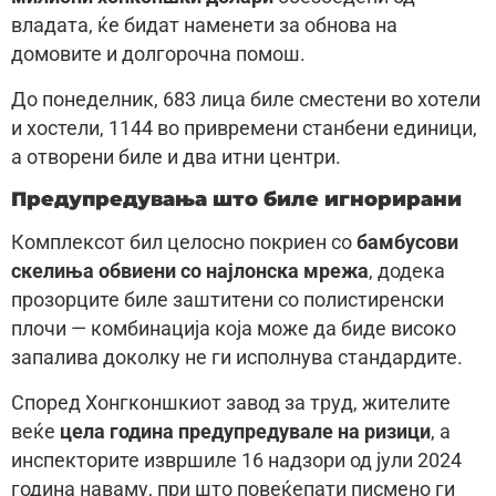
владата, ќе бидат наменети за обнова на
домовите и долгорочна помош.
До понеделник, 683 лица биле сместени во хотели
и хостели, 1144 во привремени станбени единици,
а отворени биле и два итни центри.
Предупредувања што биле игнорирани
Комплексот бил целосно покриен со
бамбусови
скелиња обвиени со најлонска мрежа
, додека
прозорците биле заштитени со полистиренски
плочи — комбинација која може да биде високо
запалива доколку не ги исполнува стандардите.
Според Хонгконшкиот завод за труд, жителите
веќе
цела година предупредувале на ризици
, а
инспекторите извршиле 16 надзори од јули 2024
година наваму, при што повеќепати писмено ги