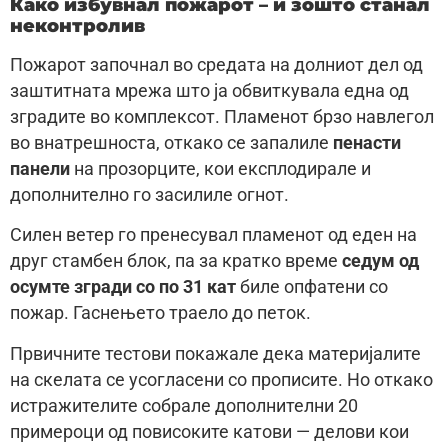
Како избувнал пожарот – и зошто станал
неконтролив
Пожарот започнал во средата на долниот дел од
заштитната мрежа што ја обвиткувала една од
зградите во комплексот. Пламенот брзо навлегол
во внатрешноста, откако се запалиле
пенасти
панели
на прозорците, кои експлодирале и
дополнително го засилиле огнот.
Силен ветер го пренесувал пламенот од еден на
друг стамбен блок, па за кратко време
седум од
осумте згради со по 31 кат
биле опфатени со
пожар. Гаснењето траело до петок.
Првичните тестови покажале дека материјалите
на скелата се усогласени со прописите. Но откако
истражителите собралe дополнителни 20
примероци од повисоките катови — делови кои