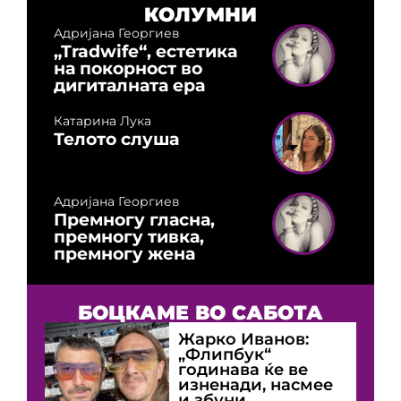
КОЛУМНИ
Адријана Георгиев
„Tradwife“, естетика
на покорност во
дигиталната ера
Катарина Лука
Телото слуша
Адријана Георгиев
Премногу гласна,
премногу тивка,
премногу жена
БОЦКАМЕ ВО САБОТА
Жарко Иванов:
„Флипбук“
годинава ќе ве
изненади, насмее
и збуни