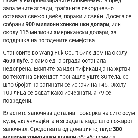
Помеѓу импровизираните спомен-мeста пред
запалените згради, граѓаните секојдневно
оставаат свежо цвеќе, пораки и свеќи. Досега се
собрани
900 милиони хонконшки долари
, или
околу 115 милиони американски долари, за
поддршка на погодените семејства.
Становите во Wang Fuk Court биле дом на околу
4600 луѓе
, а само една зграда останала
недопрена. Екипите за идентификација на жртви
во текот на викендот пронашле уште 30 тела, со
што бројот на загинати се искачи на 146. Околу
100 лица се водат како исчезнати, а 79 се
повредени.
Властите започнаа детална проверка на сите осум
кули, вклучувајќи ја и зградата каде што пожарот
започнал. Средствата од донациите, плус
300
милиони хонконшки долари
обезбедени од