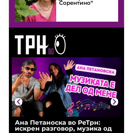
Сорентино“
Ана Петаноска во РеТрн:
Ри
искрен разговор, музика од
го