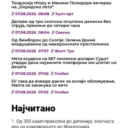
Теодосија Нтоку и Масимо Полидори вечерва
на „Охридско лето“
//
07.08.2026
08:08
//
Култ-арт
Делови од три скопски општини денеска без
струја, прекини до четири часа
//
07.08.2026
08:04
//
Свесно
Од Вимблдон до Скопје: Јелена Докиќ
воодушевена од македонската престолнина
//
07.08.2026
07:57
//
Жолт Трн
Мета осудена на 567 милиони долари: Судот
утврди дека нејзините платформи им штетат на
децата
//
07.08.2026
07:56
//
Глобал
ЕУ сака да воведе данок за онлајн обложување,
Малта се заканува со вето
//
07.08.2026
07:55
//
Глобал
Најчитано
Од 300 камп-приколки до депонија: златната
ера на кампирањето во Македонија