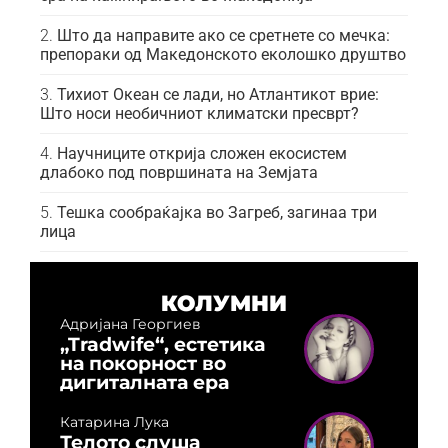
Што да направите ако се сретнете со мечка:
препораки од Македонското еколошко друштво
Тихиот Океан се лади, но Атлантикот врие:
Што носи необичниот климатски пресврт?
Научниците открија сложен екосистем
длабоко под површината на Земјата
Тешка сообраќајка во Загреб, загинаа три
лица
КОЛУМНИ
Адријана Георгиев
„Tradwife“, естетика
на покорност во
дигиталната ера
Катарина Лука
Телото слуша