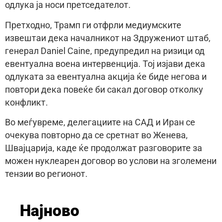
одлука ја носи претседателот.
Претходно, Трамп ги отфрли медиумските
извештаи дека началникот на Здружениот штаб,
генерал Daniel Caine, предупредил на ризици од
евентуална воена интервенција. Тој изјави дека
одлуката за евентуална акција ќе биде негова и
повтори дека повеќе би сакал договор отколку
конфликт.
Во меѓувреме, делегациите на САД и Иран се
очекува повторно да се сретнат во Женева,
Швајцарија, каде ќе продолжат разговорите за
можен нуклеарен договор во услови на зголемени
тензии во регионот.
Најново