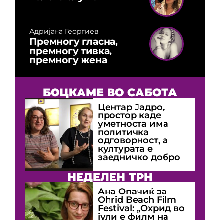
Адријана Георгиев
Премногу гласна,
премногу тивка,
премногу жена
БОЦКАМЕ ВО САБОТА
Центар Јадро,
простор каде
уметноста има
политичка
одговорност, а
културата е
заедничко добро
НЕДЕЛЕН ТРН
Ана Опачиќ за
Оhrid Beach Film
Festival: „Охрид во
јули е филм на