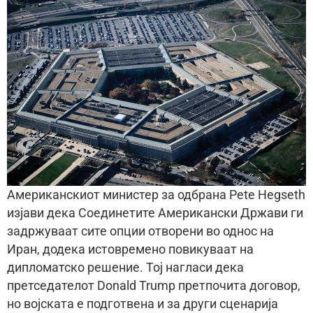
Американскиот министер за одбрана Pete Hegseth
изјави дека Соединетите Американски Држави ги
задржуваат сите опции отворени во однос на
Иран, додека истовремено повикуваат на
дипломатско решение. Тој нагласи дека
претседателот Donald Trump претпочита договор,
но војската е подготвена и за други сценарија