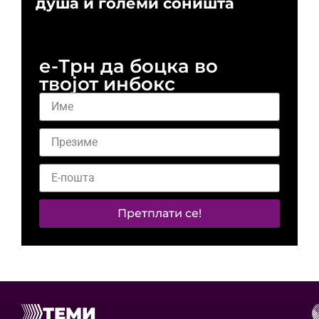
душа и големи соништа
За
и 
е-Трн да боцка во
твојот инбокс
Претплати се!
ТЕМИ