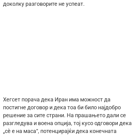
доколку разговорите не успеат.
Хегсет порача дека Иран има можност да
постигне договор и дека тоа би било најдобро
решение за сите страни. На прашањето дали се
разгледува и воена опција, тој кусо одговори дека
„сè е на маса“, потенцирајќи дека конечната