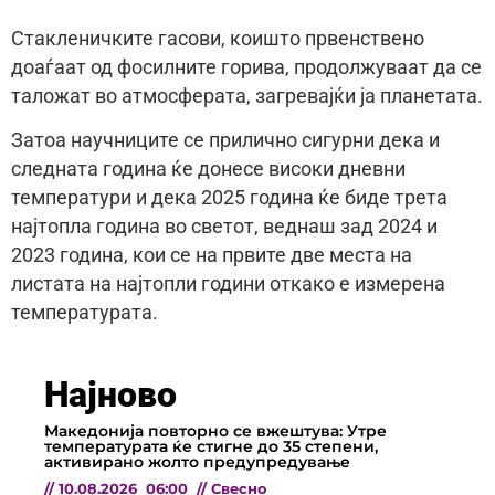
Стакленичките гасови, коишто првенствено
доаѓаат од фосилните горива, продолжуваат да се
таложат во атмосферата, загревајќи ја планетата.
Затоа научниците се прилично сигурни дека и
следната година ќе донесе високи дневни
температури и дека 2025 година ќе биде трета
најтопла година во светот, веднаш зад 2024 и
2023 година, кои се на првите две места на
листата на најтопли години откако е измерена
температурата.
Најново
Македонија повторно се вжештува: Утре
температурата ќе стигне до 35 степени,
активирано жолто предупредување
//
10.08.2026
06:00
//
Свесно