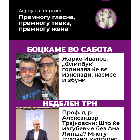
Адријана Георгиев
Премногу гласна,
премногу тивка,
премногу жена
БОЦКАМЕ ВО САБОТА
Жарко Иванов:
„Флипбук“
годинава ќе ве
изненади, насмее
и збуни
НЕДЕЛЕН ТРН
Проф. д-р
Александар
Трајковски: Што ќе
изгубевме без Ана
Липша? Многу –
духовно, културно,