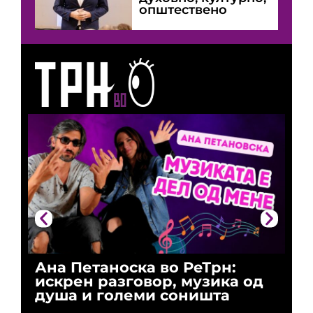
општествено
Ана Петаноска во РеТрн:
Ри
искрен разговор, музика од
го
душа и големи соништа
За
и 