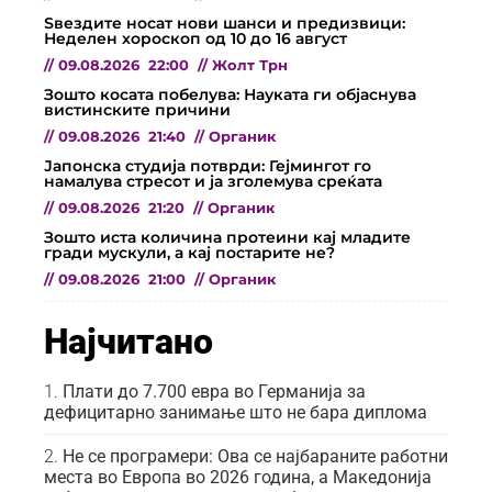
Ѕвездите носат нови шанси и предизвици:
Неделен хороскоп од 10 до 16 август
//
09.08.2026
22:00
//
Жолт Трн
Зошто косата побелува: Науката ги објаснува
вистинските причини
//
09.08.2026
21:40
//
Органик
Јапонска студија потврди: Гејмингот го
намалува стресот и ја зголемува среќата
//
09.08.2026
21:20
//
Органик
Зошто иста количина протеини кај младите
гради мускули, а кај постарите не?
//
09.08.2026
21:00
//
Органик
Најчитано
Плати до 7.700 евра во Германија за
дефицитарно занимање што не бара диплома
Не се програмери: Ова се најбараните работни
места во Европа во 2026 година, а Македонија