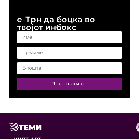
е-Трн да боцка во
твојот инбокс
Претплати се!
ТЕМИ