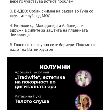
веќе го чувствува истиот проблем
ВИДЕО: Орбан снимен на ракија во Гуча со
клучните луѓе од МОЛ
Еколози од Македонија и Албанија ги
здружија силите за заштита на планината
Јабланица
Гласот што ги урна сите бариери: Подемот и
падот на Витни Хјустон
КОЛУМНИ
Адријана Георгиев
„Tradwife“, естетика
на покорност во
дигиталната ера
Катарина Лука
Телото слуша