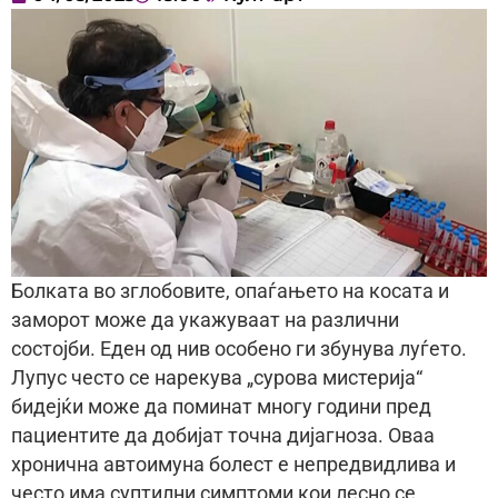
Болката во зглобовите, опаѓањето на косата и
заморот може да укажуваат на различни
состојби. Еден од нив особено ги збунува луѓето.
Лупус често се нарекува „сурова мистерија“
бидејќи може да поминат многу години пред
пациентите да добијат точна дијагноза. Оваа
хронична автоимуна болест е непредвидлива и
често има суптилни симптоми кои лесно се