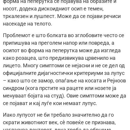
форма на пеперутка се појавува на образите и
носот, додека дискоидниот осип е темен,
тркалезен и лушпест. Може да се појави речиси
насекаде на телото.
Проблемот е што болката во зглобовите често се
припишува на преголем напор или повреда, а
осипот во форма на пеперутка може да изгледа
како розацеа, што предизвикува црвенило на
лицето. Многу симптоми се нејасни и не се дел од
официјалните дијагностички критериуми за лупус
– како што се замор, опаѓање на косата и Рејноов
синдром (кога прстите на рацете или нозете ја
менуваат бојата на студ). Овие симптоми може да
се појават и кај луѓе кои немаат лупус.
Иако лупусот не би требало значително да го
скрати животниот век, сè повеќе се признава,