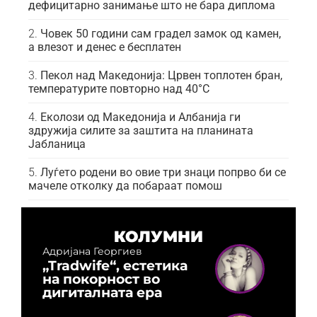
дефицитарно занимање што не бара диплома
Човек 50 години сам градел замок од камен,
а влезот и денес е бесплатен
Пекол над Македонија: Црвен топлотен бран,
температурите повторно над 40°C
Еколози од Македонија и Албанија ги
здружија силите за заштита на планината
Јабланица
Луѓето родени во овие три знаци попрво би се
мачеле отколку да побараат помош
КОЛУМНИ
Адријана Георгиев
„Tradwife“, естетика
на покорност во
дигиталната ера