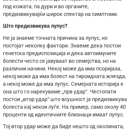
под кожата, па дури и во органите,
предизвикувајќи широк спектар на симптоми.
Што предизвикува лупус?
Не ја знаеме точната причина за лупус, но
постојат неколку фактори. Знаеме дека постои
генетска предиспозиција и дека автоимуните
болести често се јавуваат во семејства, но на
различни начини. Некој може да има псоријаза,
некој може да има болест на тироидната жлезда,
а некој може да има лупус. Семејната историја е
она што го нарекуваме „прв удар“. Честопати
постои „втор удар“ што всушност ја предизвикува
болеста кај некои луѓе. На пример, само околу 40
проценти од идентичните близнаци имаат лупус.
Тој втор удар може да биде нешто од околината,