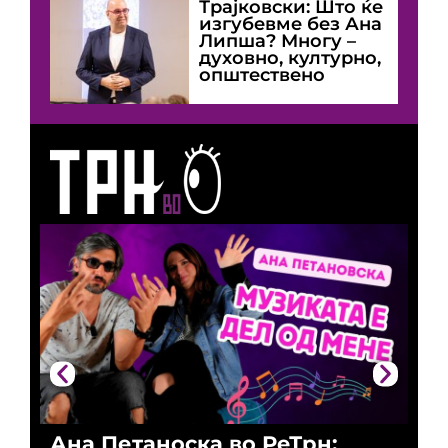
Трајковски: Што ќе
изгубевме без Ана
Липша? Многу –
духовно, културно,
општествено
Ана Петаноска во РеТрн:
Ри