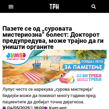
Пазете се од „суровата
мистериозна“ болест: Докторот
предупредува, може трајно да ги
уништи органите
Лупус често се нарекува „сурова мистерија“
бидејќи може да поминат многу години пред
пациентите да добијат точна дијагноза.
04/05/2025
18:00
Култ-арт