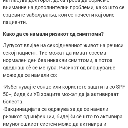
нагласува докторот, дека треба да обрнеме
внимание на дополнителни проблеми, како што се
срцевите заболувања, кои се почести кај овие
пациенти.
Како да се намали ризикот од симптоми?
Лупусот влијае на секојдневниот живот на речиси
секој пациент. Тие можат да имаат сосема
нормален ден без никакви симптоми, а потоа
одеднаш сè се менува. Ризикот од влошување
може да се намали со:
-Избегнувајте сонце или користете заштита со SPF
50+, бидејќи УВ зраците можат да ја активираат
болеста.
-Вакцинацијата се одржува за да се намали
ризикот од инфекции, бидејќи сè што го активира
имунолошкиот систем може да активира и