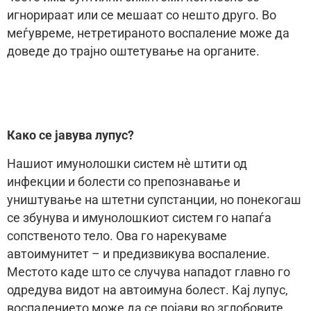
игнорираат или се мешаат со нешто друго. Во
меѓувреме, нетретираното воспаление може да
доведе до трајно оштетување на органите.
Како се јавува лупус?
Нашиот имунолошки систем нè штити од
инфекции и болести со препознавање и
уништување на штетни супстанции, но понекогаш
се збунува и имунолошкиот систем го напаѓа
сопственото тело. Ова го нарекуваме
автоимунитет – и предизвикува воспаление.
Местото каде што се случува нападот главно го
одредува видот на автоимуна болест. Кај лупус,
воспалението може да се појави во зглобовите,