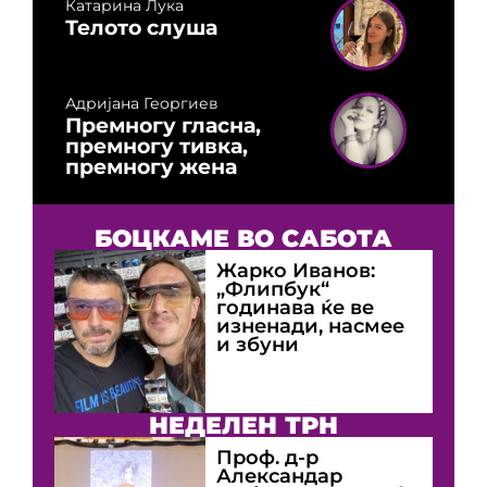
Катарина Лука
Телото слуша
Адријана Георгиев
Премногу гласна,
премногу тивка,
премногу жена
БОЦКАМЕ ВО САБОТА
Жарко Иванов:
„Флипбук“
годинава ќе ве
изненади, насмее
и збуни
НЕДЕЛЕН ТРН
Проф. д-р
Александар