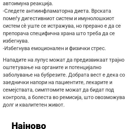
автоимуна реакција.
-Следете антиинфламаторна диета. Врската
помеѓу дигестивниот систем и имунолошкиот
систем сè уште се истражува, но прерано е да се
препорача специфична храна што треба да се
избегнува.
-Избегнува емоционален и физички стрес.
Нападите на лупус можат да предизвикаат трајно
оштетување на органите и потенцијално
заболување на бубрезите. Добрата вест е дека со
заеднички напори на пациентите, лекарите и
семејствата, симптомите можат да бидат под
контрола, а болеста во ремисија, што овозможува
долг и квалитетен живот.
Најново