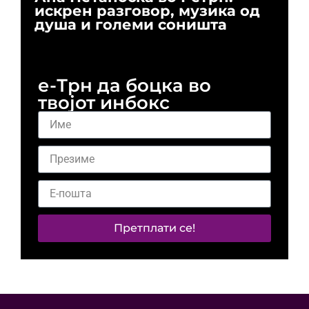
искрен разговор, музика од
го
душа и големи соништа
За
и 
е-Трн да боцка во
твојот инбокс
Претплати се!