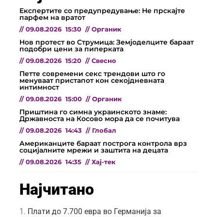
Експертите со предупредување: Не прскајте
парфем на вратот
//
09.08.2026
15:30
//
Органик
Нов протест во Струмица: Земјоделците бараат
подобри цени за пиперката
//
09.08.2026
15:20
//
Свесно
Петте современи секс трендови што го
менуваат пристапот кон секојдневната
интимност
//
09.08.2026
15:00
//
Органик
Приштина го симна украинското знаме:
Државноста на Косово мора да се почитува
//
09.08.2026
14:43
//
Глобал
Американците бараат построга контрола врз
социјалните мрежи и заштита на децата
//
09.08.2026
14:35
//
Хај-тек
Најчитано
Плати до 7.700 евра во Германија за