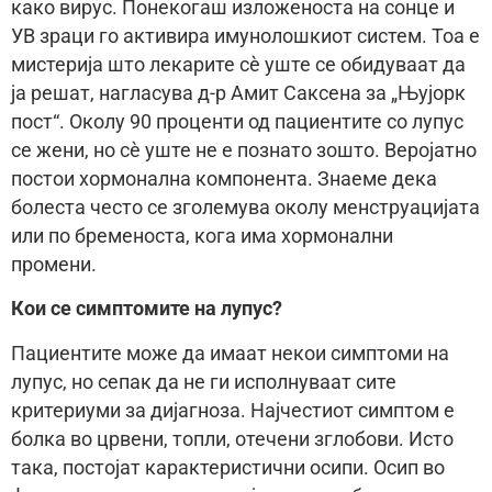
како вирус. Понекогаш изложеноста на сонце и
УВ зраци го активира имунолошкиот систем. Тоа е
мистерија што лекарите сè уште се обидуваат да
ја решат, нагласува д-р Амит Саксена за „Њујорк
пост“. Околу 90 проценти од пациентите со лупус
се жени, но сè уште не е познато зошто. Веројатно
постои хормонална компонента. Знаеме дека
болеста често се зголемува околу менструацијата
или по бременоста, кога има хормонални
промени.
Кои се симптомите на лупус?
Пациентите може да имаат некои симптоми на
лупус, но сепак да не ги исполнуваат сите
критериуми за дијагноза. Најчестиот симптом е
болка во црвени, топли, отечени зглобови. Исто
така, постојат карактеристични осипи. Осип во