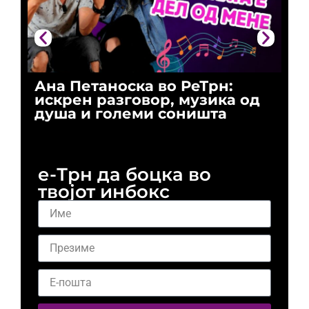
Ана Петаноска во РеТрн:
Ри
искрен разговор, музика од
го
душа и големи соништа
За
и 
е-Трн да боцка во
твојот инбокс