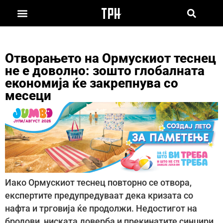
Отворањето на Ормускиот теснец
не е доволно: зошто глобалната
економија ќе закрепнува со
месеци
Иако Ормускиот теснец повторно се отвора,
експертите предупредуваат дека кризата со
нафта и трговија ќе продолжи. Недостигот на
бродови, ниската доверба и прекинатите синџири