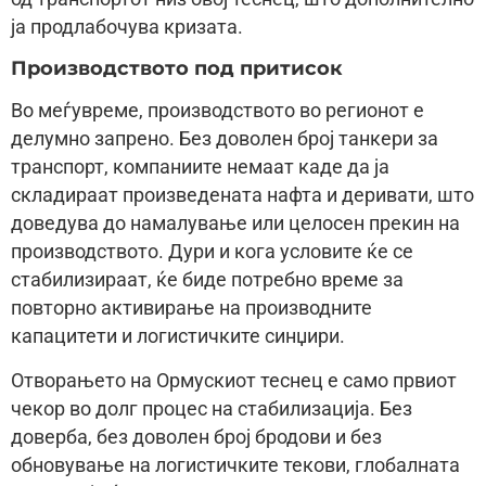
ја продлабочува кризата.
Производството под притисок
Во меѓувреме, производството во регионот е
делумно запрено. Без доволен број танкери за
транспорт, компаниите немаат каде да ја
складираат произведената нафта и деривати, што
доведува до намалување или целосен прекин на
производството. Дури и кога условите ќе се
стабилизираат, ќе биде потребно време за
повторно активирање на производните
капацитети и логистичките синџири.
Отворањето на Ормускиот теснец е само првиот
чекор во долг процес на стабилизација. Без
доверба, без доволен број бродови и без
обновување на логистичките текови, глобалната