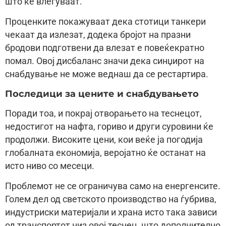
што ќе влегуваат.
Проценките покажуваат дека стотици танкери
чекаат да излезат, додека бројот на празни
бродови подготвени да влезат е повеќекратно
помал. Овој дисбаланс значи дека синџирот на
снабдување не може веднаш да се рестартира.
Последици за цените и снабдувањето
Поради тоа, и покрај отворањето на теснецот,
недостигот на нафта, гориво и други суровини ќе
продолжи. Високите цени, кои веќе ја погодија
глобалната економија, веројатно ќе останат на
исто ниво со месеци.
Проблемот не се ограничува само на енергенсите.
Голем дел од светското производство на ѓубрива,
индустриски материјали и храна исто така зависи
од транспортот низ овој теснец, што дополнително