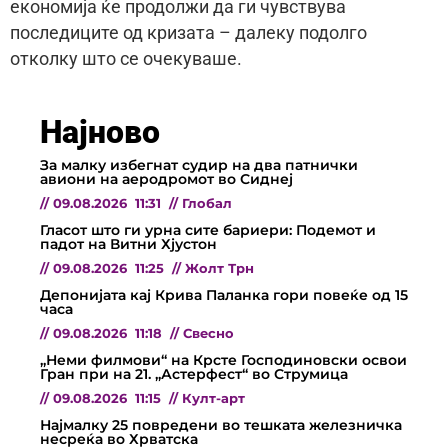
економија ќе продолжи да ги чувствува
последиците од кризата – далеку подолго
отколку што се очекуваше.
Најново
За малку избегнат судир на два патнички
авиони на аеродромот во Сиднеј
//
09.08.2026
11:31
//
Глобал
Гласот што ги урна сите бариери: Подемот и
падот на Витни Хјустон
//
09.08.2026
11:25
//
Жолт Трн
Депонијата кај Крива Паланка гори повеќе од 15
часа
//
09.08.2026
11:18
//
Свесно
„Неми филмови“ на Крсте Господиновски освои
Гран при на 21. „Астерфест“ во Струмица
//
09.08.2026
11:15
//
Култ-арт
Најмалку 25 повредени во тешката железничка
несреќа во Хрватска