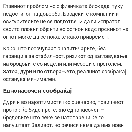
Главниот проблем не е физичката блокада, туку
недостигот на доверба. Бродските компании и
осигурителите не се подготвени да ги испратат
своите пловни објекти во регион каде прекинот на
огнот може да се покаже како привремен.
Како што посочуваат аналитичарите, без
гаранција за стабилност, ризикот од заглавување
на бродовите со недели или месеци е преголем.
Затоа, дури и по отворањето, реалниот сообраќај
останува минимален.
Еднонасочен сообраќај
Дури и во најоптимистичко сценарио, првичниот
проток ќе биде претежно еднонасочен –
бродовите што веќе се натоварени ќе го
напуштаат Заливот, но речиси нема да има нови