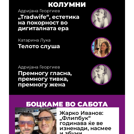
КОЛУМНИ
Адријана Георгиев
„Tradwife“, естетика
на покорност во
дигиталната ера
Катарина Лука
Телото слуша
Адријана Георгиев
Премногу гласна,
премногу тивка,
премногу жена
БОЦКАМЕ ВО САБОТА
Жарко Иванов:
„Флипбук“
годинава ќе ве
изненади, насмее
и збуни