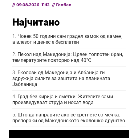
//
09.08.2026
11:12
//
Глобал
Најчитано
Човек 50 години сам градел замок од камен,
а влезот и денес е бесплатен
Пекол над Македонија: Црвен топлотен бран,
температурите повторно над 40°C
Еколози од Македонија и Албанија ги
здружија силите за заштита на планината
Јабланица
Град без кирија и сметки: Жителите сами
произведуваат струја и носат вода
Што да направите ако се сретнете со мечка:
препораки од Македонското еколошко друштво