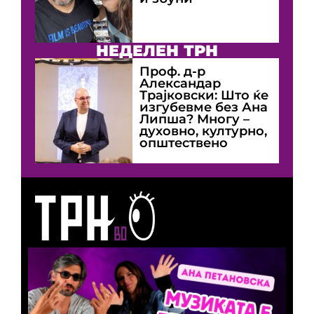
НЕДЕЛЕН ТРН
Проф. д-р
Александар
Трајковски: Што ќе
изгубевме без Ана
Липша? Многу –
духовно, културно,
општествено