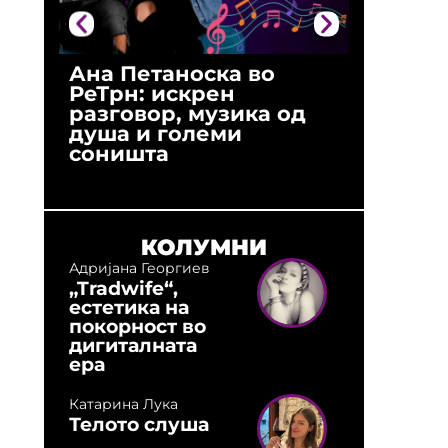
Ана Петаноска во
Ристо 
РеТрн: искрен
(Арханг
разговор, музика од
години
душа и големи
студио:
соништа
музика,
оловни
КОЛУМНИ
Адријана Георгиев
„Tradwife“,
естетика на
покорност во
дигиталната
ера
Катарина Лука
Телото слуша