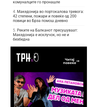
комуналците го пронашле
Македонија во портокалова тревога:
42 степени, пожари и повеќе од 200
повици во Брза помош дневно
Реките на Балканот пресушуваат:
Македонија е исклучок, но не и
безбедна
Читај
повеќе