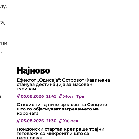
лу.
а
а,
ени
.
Најново
Ефектот „Одисеја“: Островот Фавињана
станува дестинација за масовен
туризам
а
//
05.08.2026
21:45
//
Жолт Трн
Откриени тајните вртлози на Сонцето
што го објаснуваат загревањето на
короната
//
05.08.2026
21:30
//
Хај-тек
Лондонски стартап креираше трајни
тетоважи со микроигли што се
а
раствораат