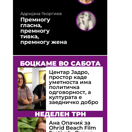
Адријана Георгиев
Премногу
гласна,
премногу
тивка,
премногу жена
БОЦКАМЕ ВО САБОТА
Центар Јадро,
простор каде
уметноста има
политичка
одговорност, а
културата е
заедничко добро
НЕДЕЛЕН ТРН
Ана Опачиќ за
Оhrid Beach Film