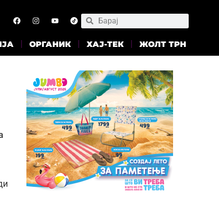
ИЈА
ОРГАНИК
ХАЈ-ТЕК
ЖОЛТ ТРН
а
ди