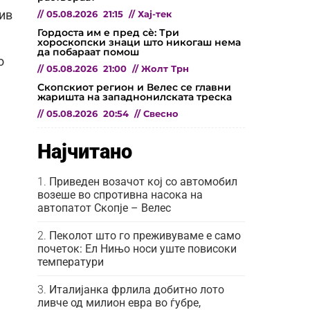
тив
//
05.08.2026
21:15
//
Хај-тек
Гордоста им е пред сѐ: Три
хороскопски знаци што никогаш нема
да побараат помош
о
//
05.08.2026
21:00
//
Жолт Трн
Скопскиот регион и Велес се главни
жаришта на западнонилската треска
//
05.08.2026
20:54
//
Свесно
Најчитано
Приведен возачот кој со автомобил
возеше во спротивна насока на
автопатот Скопје – Велес
Пеколот што го преживуваме е само
почеток: Ел Нињо носи уште повисоки
температури
Италијанка фрлила добитно лото
ливче од милион евра во ѓубре,