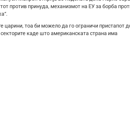
тот против принуда, механизмот на ЕУ за борба про
а“.
те царини, тоа би можело да го ограничи пристапот д
во секторите каде што американската страна има