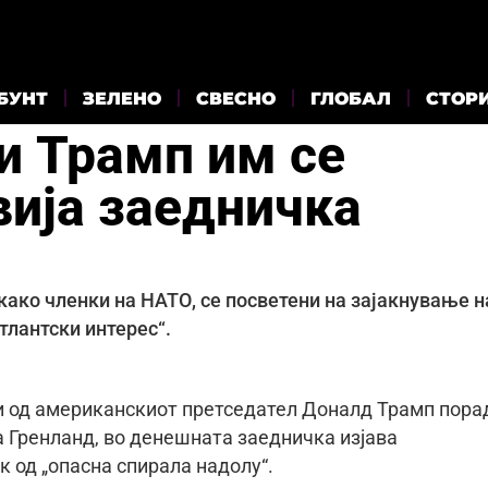
БУНТ
ЗЕЛЕНО
СВЕСНО
ГЛОБАЛ
СТОР
и Трамп им се
вија заедничка
како членки на НАТО, се посветени на зајакнување н
тлантски интерес“.
ни од американскиот претседател Доналд Трамп пора
 Гренланд, во денешната заедничка изјава
 од „опасна спирала надолу“.