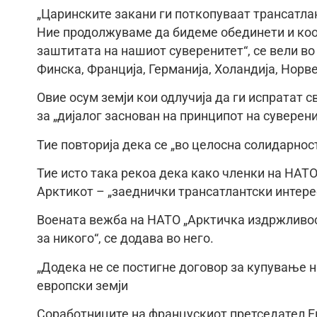
„Царинските закани ги поткопуваат трансатлан
Ние продолжуваме да бидеме обединети и коо
заштитата на нашиот суверенитет“, се вели во
Финска, Франција, Германија, Холандија, Нор
Овие осум земји кои одлучија да ги испратат с
за „дијалог заснован на принципот на суверенит
Тие повторија дека се „во целосна солидарнос
Тие исто така рекоа дека како членки на НАТО
Арктикот – „заеднички трансатлантски интере
Воената вежба на НАТО „Арктичка издржливост
за никого“, се додава во него.
„Додека не се постигне договор за купување н
европски земји
Соработниците на францускиот претседател Е