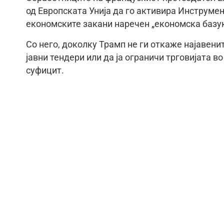
од Европската Унија да го активира Инструмен
економските закани наречен „економска базук
Со него, доколку Трамп не ги откаже најавени
јавни тендери или да ја ограничи трговијата 
суфицит.