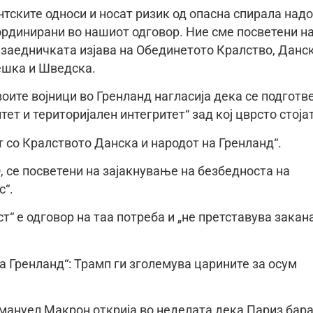
тските односи и носат ризик од опасна спирала надо
рдинирани во нашиот одговор. Ние сме посветени н
 заедничката изјава на Обединетото Кралство, Данск
вешка и Шведска.
воите војници во Гренланд нагласија дека се подготв
ет и територијален интегритет“ зад кој цврсто стојат
т со Кралството Данска и народот на Гренланд“.
, се посветени на зајакнување на безбедноста на
с“.
“ е одговор на таа потреба и „не претставува закан
а Гренланд“: Трамп ги зголемува царините за осум
мануел Макрон открија во неделата дека Париз бар