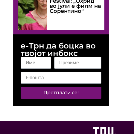
Festival: „Охрид
во јули е филм на
Сорентино“
е-Трн да боцка во
твојот инбокс
Претплати се!