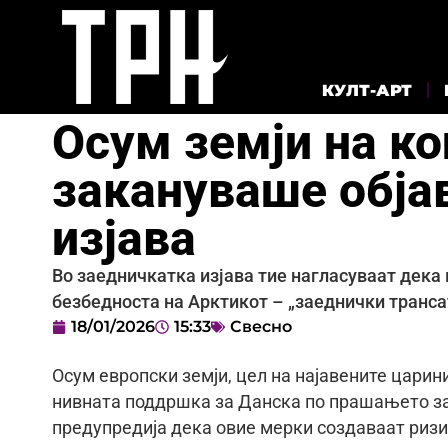
КУЛТ-АРТ
Осум земји на ко
закануваше обја
изјава
Во заедничкатка изјава тие нагласуваат дека 
безбедноста на Арктикот – „заеднички транса
18/01/2026
15:33
Свесно
Осум европски земји, цел на најавените цари
нивната поддршка за Данска по прашањето за
предупредија дека овие мерки создаваат ризик