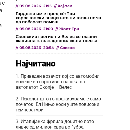
 е
//
05.08.2026
21:15
//
Хај-тек
а
Гордоста им е пред сѐ: Три
хороскопски знаци што никогаш нема
да побараат помош
а
//
05.08.2026
21:00
//
Жолт Трн
Скопскиот регион и Велес се главни
жаришта на западнонилската треска
//
05.08.2026
20:54
//
Свесно
Најчитано
Приведен возачот кој со автомобил
возеше во спротивна насока на
автопатот Скопје – Велес
Пеколот што го преживуваме е само
почеток: Ел Нињо носи уште повисоки
температури
Италијанка фрлила добитно лото
ливче од милион евра во ѓубре,