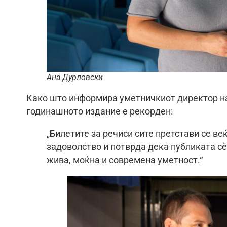
Ана Дурловски
Како што информира уметничкиот директор н
годинашното издание е рекорден:
„Билетите за речиси сите претстави се ве
задоволство и потврда дека публиката сè
жива, моќна и современа уметност.“