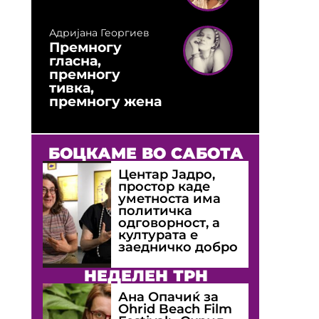
Адријана Георгиев
Премногу
гласна,
премногу
тивка,
премногу жена
БОЦКАМЕ ВО САБОТА
Центар Јадро,
простор каде
уметноста има
политичка
одговорност, а
културата е
заедничко добро
НЕДЕЛЕН ТРН
Ана Опачиќ за
Оhrid Beach Film