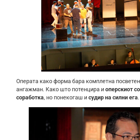
Операта како форма бара комплетна посветено
ангажман. Како што потенцира и
оперскиот с
соработка
, но понекогаш и
судир на силни ега
.