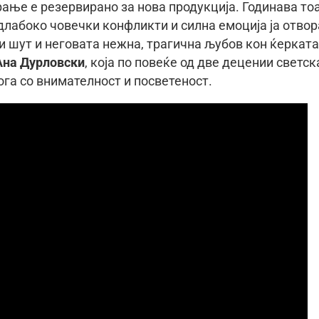
ање е резервирано за нова продукција. Годинава тоа
 длабоко човечки конфликти и силна емоција ја отвор
и шут и неговата нежна, трагична љубов кон ќерката
Ана Дурловски
, која по повеќе од две децении светск
ога со внимателност и посветеност.