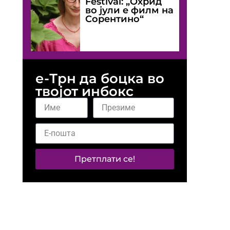
Festival: „Охрид
во јули е филм на
Сорентино“
е-Трн да боцка во
твојот инбокс
Претплати се!