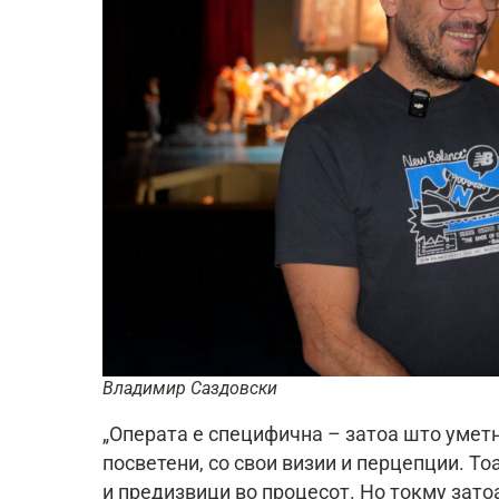
Владимир Саздовски
„Операта е специфична – затоа што умет
посветени, со свои визии и перцепции. То
и предизвици во процесот. Но токму затоа