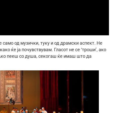
е само од музички, туку и од драмски аспект. Не
како ќе ја почувствувам. Гласот не се ‘троши’, ако
 Ако пееш со душа, секогаш ќе имаш што да