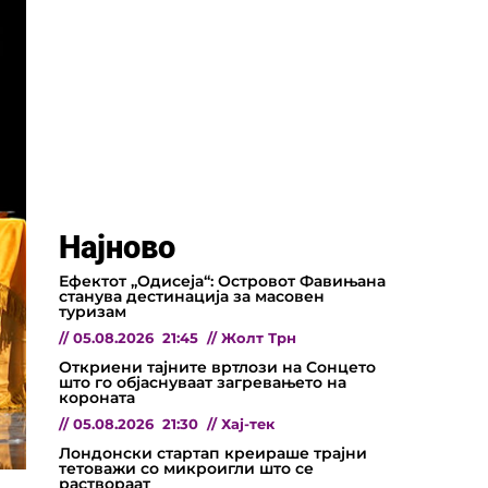
Најново
Ефектот „Одисеја“: Островот Фавињана
станува дестинација за масовен
туризам
//
05.08.2026
21:45
//
Жолт Трн
Откриени тајните вртлози на Сонцето
што го објаснуваат загревањето на
короната
//
05.08.2026
21:30
//
Хај-тек
Лондонски стартап креираше трајни
тетоважи со микроигли што се
раствораат