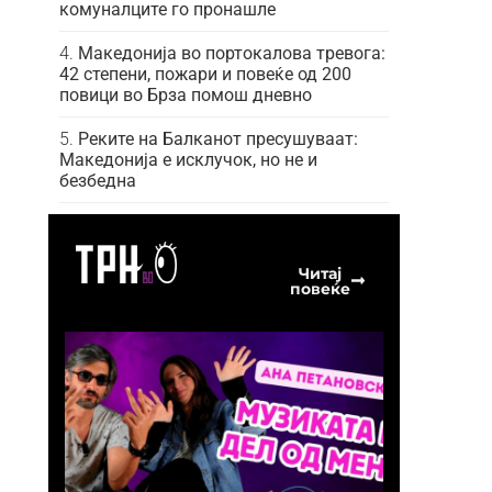
комуналците го пронашле
Македонија во портокалова тревога:
42 степени, пожари и повеќе од 200
повици во Брза помош дневно
Реките на Балканот пресушуваат:
Македонија е исклучок, но не и
безбедна
Читај
повеќе