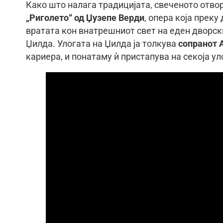
Како што налага традицијата, свеченото отвор
„Риголето“ од Џузепе Верди
, опера која преку
вратата кон внатрешниот свет на еден дворск
Џилда. Улогата на Џилда ја толкува
сопранот 
кариера, и понатаму ѝ пристапува на секоја ул