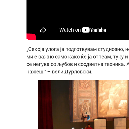
„Секоја улога ја подготвувам студиозно, н
ми е важно само како ќе ја отпеам, туку и 
се негува со љубов и соодветна техника.
кажеш,“ – вели Дурловски.