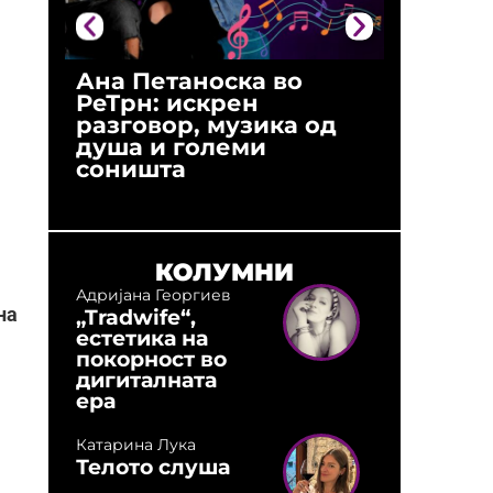
Ана Петаноска во
Ристо 
РеТрн: искрен
(Арханг
разговор, музика од
години
душа и големи
студио:
соништа
музика,
оловни
КОЛУМНИ
Адријана Георгиев
„Tradwife“,
на
естетика на
покорност во
дигиталната
ера
Катарина Лука
Телото слуша