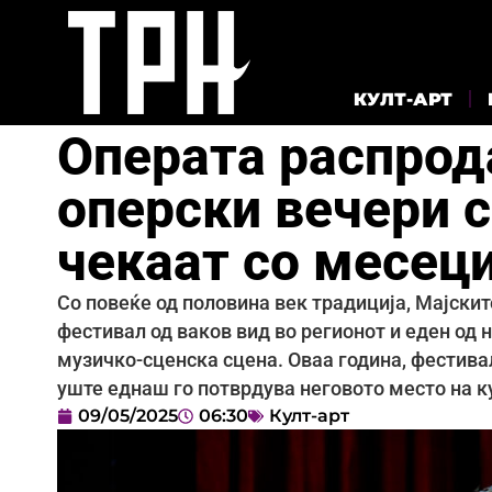
КУЛТ-АРТ
Операта распрод
оперски вечери с
чекаат со месец
Со повеќе од половина век традиција, Мајски
фестивал од ваков вид во регионот и еден од 
музичко-сценска сцена. Оваа година, фестивал
уште еднаш го потврдува неговото место на к
09/05/2025
06:30
Култ-арт