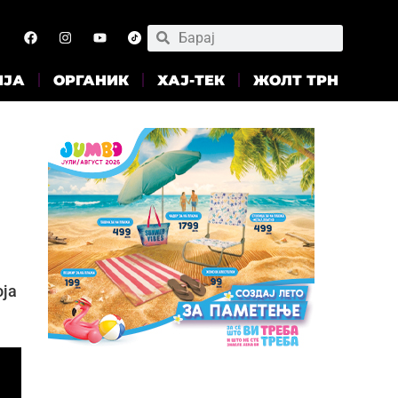
ИЈА
ОРГАНИК
ХАЈ-ТЕК
ЖОЛТ ТРН
оја