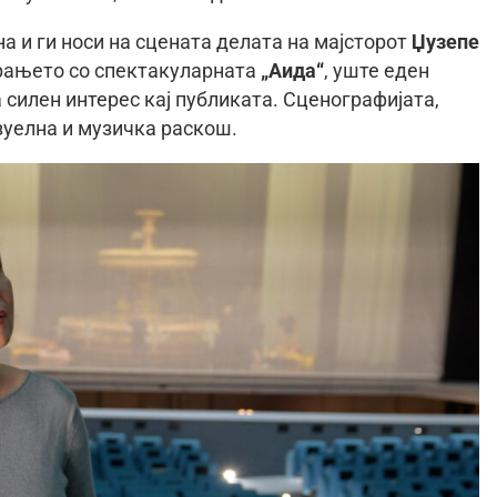
а и ги носи на сцената делата на мајсторот
Џузепе
орањето со спектакуларната
„Аида“
, уште еден
силен интерес кај публиката. Сценографијата,
зуелна и музичка раскош.