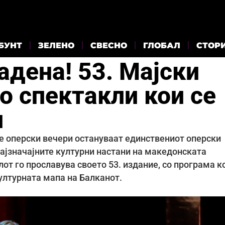
БУНТ
ЗЕЛЕНО
СВЕСНО
ГЛОБАЛ
СТОР
адена! 53. Мајски
о спектакли кои се
и
те оперски вечери остануваат единствениот оперски
најзначајните културни настани на македонската
от го прославува своето 53. издание, со програма к
ултурната мапа на Балканот.