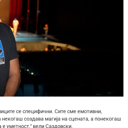
ниците се специфични. Сите сме емотивни,
а некогаш создава магија на сцената, а понекогаш
 е уметност,“ вели Саздовски.