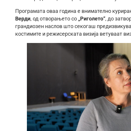
Програмата оваа година е внимателно куриран
Верди
, од отворањето со
„Риголето“
, до затв
грандиозен наслов што секогаш предизвикува 
костимите и режисерската визија ветуваат ви