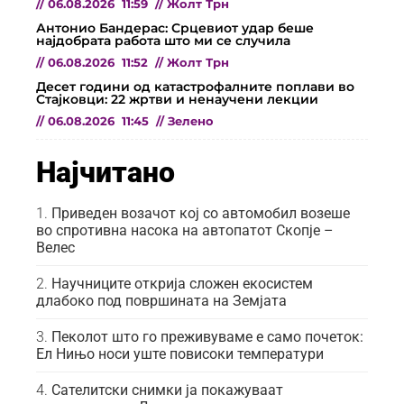
//
06.08.2026
11:59
//
Жолт Трн
Антонио Бандерас: Срцевиот удар беше
најдобрата работа што ми се случила
//
06.08.2026
11:52
//
Жолт Трн
Десет години од катастрофалните поплави во
Стајковци: 22 жртви и ненаучени лекции
//
06.08.2026
11:45
//
Зелено
Најчитано
Приведен возачот кој со автомобил возеше
во спротивна насока на автопатот Скопје –
Велес
Научниците открија сложен екосистем
длабоко под површината на Земјата
Пеколот што го преживуваме е само почеток:
Ел Нињо носи уште повисоки температури
Сателитски снимки ја покажуваат