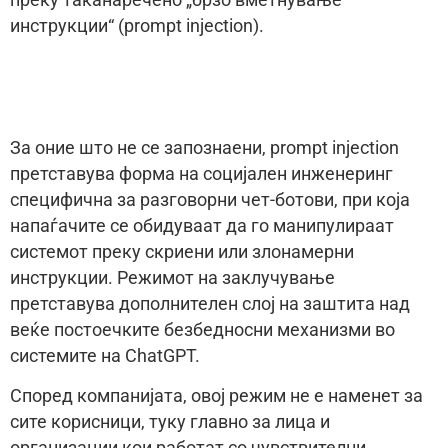
преку таканаречено „брзо вметнување
инструкции“ (prompt injection).
За оние што не се запознаени, prompt injection
претставува форма на социјален инженеринг
специфична за разговорни чет-ботови, при која
напаѓачите се обидуваат да го манипулираат
системот преку скриени или злонамерни
инструкции. Режимот на заклучување
претставува дополнителен слој на заштита над
веќе постоечките безбедносни механизми во
системите на ChatGPT.
Според компанијата, овој режим не е наменет за
сите корисници, туку главно за лица и
организации кои работат со чувствителни