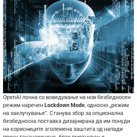
OpenAI почна со воведување на нов безбедносен
режим наречен
Lockdown Mode
, односно „режим
на заклучување“. Станува збор за опционална
безбедносна поставка дизајнирана да им понуди
на корисниците зголемена заштита од напади