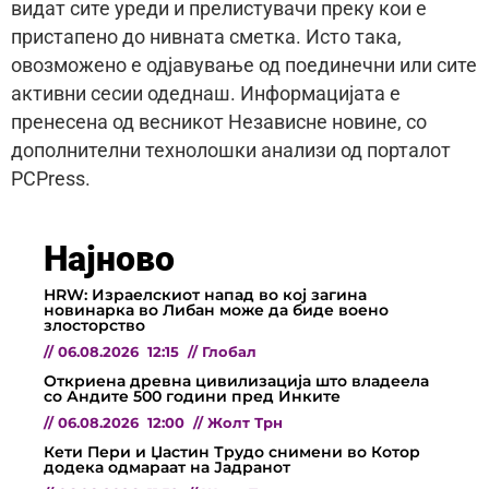
видат сите уреди и прелистувачи преку кои е
пристапено до нивната сметка. Исто така,
овозможено е одјавување од поединечни или сите
активни сесии одеднаш. Информацијата е
пренесена од весникот Независне новине, со
дополнителни технолошки анализи од порталот
PCPress.
Најново
HRW: Израелскиот напад во кој загина
новинарка во Либан може да биде воено
злосторство
//
06.08.2026
12:15
//
Глобал
Откриена древна цивилизација што владеела
со Андите 500 години пред Инките
//
06.08.2026
12:00
//
Жолт Трн
Кети Пери и Џастин Трудо снимени во Котор
додека одмараат на Јадранот