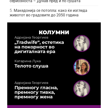
сериозноста – Дунав пред и по сушата
Македонија се потопла: како ќе изгледа
животот во градовите до 2050 година
КОЛУМНИ
Адријана Георгиев
„Tradwife“, естетика
на покорност во
дигиталната ера
Катарина Лука
Телото слуша
Адријана Георгиев
Премногу гласна,
премногу тивка,
премногу жена