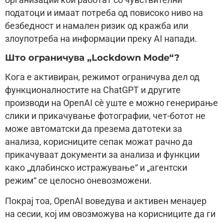
податоци и имаат потреба од повисоко ниво на
безбедност и намален ризик од кражба или
злоупотреба на информации преку AI напади.
Што ограничува „Lockdown Mode“?
Кога е активиран, режимот ограничува дел од
функционалностите на ChatGPT и другите
производи на OpenAI сè уште е можно генерирање
слики и прикачување фотографии, чет-ботот не
може автоматски да презема датотеки за
анализа, корисниците сепак можат рачно да
прикачуваат документи за анализа и функции
како „длабинско истражување“ и „агентски
режим“ се целосно оневозможени.
Покрај тоа, OpenAI воведува и активен менаџер
на сесии, кој им овозможува на корисниците да ги