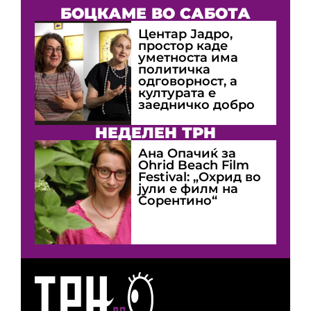
БОЦКАМЕ ВО САБОТА
Центар Јадро,
простор каде
уметноста има
политичка
одговорност, а
културата е
заедничко добро
НЕДЕЛЕН ТРН
Ана Опачиќ за
Оhrid Beach Film
Festival: „Охрид во
јули е филм на
Сорентино“