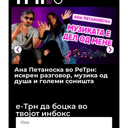
Ана Петаноска во РеТрн:
Ри
искрен разговор, музика од
го
душа и големи соништа
За
и 
е-Трн да боцка во
твојот инбокс