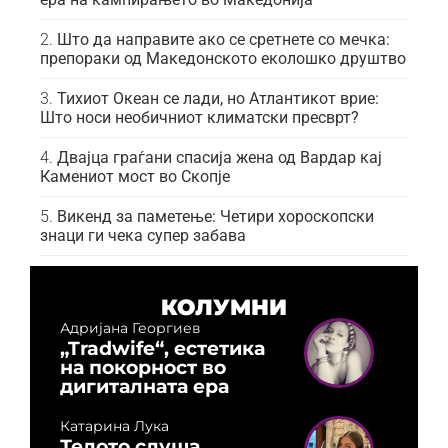
Што да направите ако се сретнете со мечка:
препораки од Македонското еколошко друштво
Тихиот Океан се лади, но Атлантикот врие:
Што носи необичниот климатски пресврт?
Двајца граѓани спасија жена од Вардар кај
Камениот мост во Скопје
Викенд за паметење: Четири хороскопски
знаци ги чека супер забава
КОЛУМНИ
Адријана Георгиев
„Tradwife“, естетика
на покорност во
дигиталната ера
Катарина Лука
Телото слуша