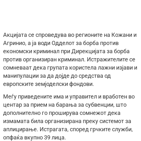
Акцијата се спроведува во регионите на Кожани и
Агринио, а ја води Одделот за борба против
економски криминал при Дирекцијата за борба
против организиран криминал. Истражителите се
сомневаат дека групата користела лажни изјави и
манипулации за да дојде до средства од
европските земјоделски фондови.
Меѓу приведените има и управител и вработен во
центар за прием на барања за субвенции, што
дополнително го проширува сомнежот дека
измамата била организирана преку системот за
аплицирање. Истрагата, според грчките служби,
опфаќа вкупно 39 лица.