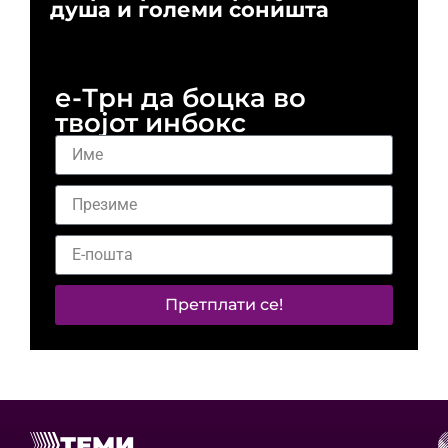
душа и големи соништа
За
и 
е-Трн да боцка во
твојот инбокс
Претплати се!
ТЕМИ