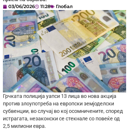
03/06/2026
11:28
Глобал
Грчката полиција уапси 13 лица во нова акција
против злоупотреба на европски земјоделски
субвенции, во случај во кој осомничените, според
истрагата, незаконски се стекнале со повеќе од
2,5 милиони евра.