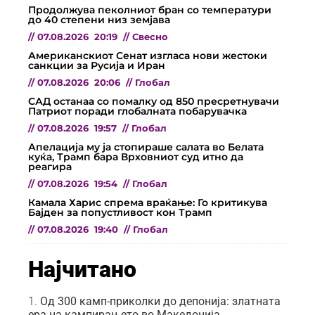
Продолжува пеколниот бран со температури
до 40 степени низ земјава
//
07.08.2026
20:19
//
Свесно
Американскиот Сенат изгласа нови жестоки
санкции за Русија и Иран
//
07.08.2026
20:06
//
Глобал
САД останаа со помалку од 850 пресретнувачи
Патриот поради глобалната побарувачка
//
07.08.2026
19:57
//
Глобал
Апелација му ја стопираше салата во Белата
куќа, Трамп бара Врховниот суд итно да
реагира
//
07.08.2026
19:54
//
Глобал
Камала Харис спрема враќање: Го критикува
Бајден за попустливост кон Трамп
//
07.08.2026
19:40
//
Глобал
Најчитано
Од 300 камп-приколки до депонија: златната
ера на кампирањето во Македонија