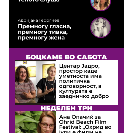
Адријана Георгиев
Премногу гласна,
премногу тивка,
премногу жена
БОЦКАМЕ ВО САБОТА
Центар Јадро,
простор каде
уметноста има
политичка
одговорност, а
културата е
заедничко добро
НЕДЕЛЕН ТРН
Ана Опачиќ за
Оhrid Beach Film
Festival: „Охрид во
јули е филм на