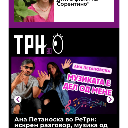
Сорентино“
Ана Петаноска во РеТрн:
Ри
искрен разговор, музика од
го