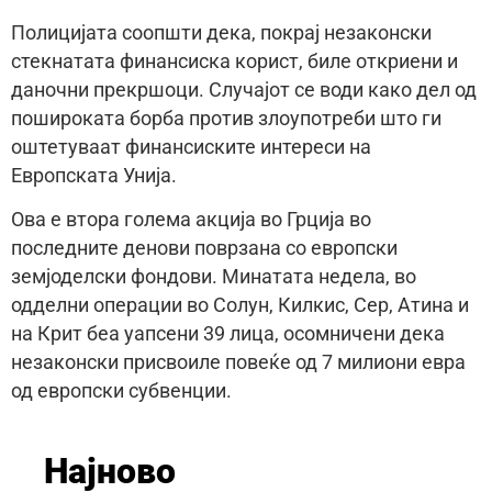
Полицијата соопшти дека, покрај незаконски
стекнатата финансиска корист, биле откриени и
даночни прекршоци. Случајот се води како дел од
пошироката борба против злоупотреби што ги
оштетуваат финансиските интереси на
Европската Унија.
Ова е втора голема акција во Грција во
последните денови поврзана со европски
земјоделски фондови. Минатата недела, во
одделни операции во Солун, Килкис, Сер, Атина и
на Крит беа уапсени 39 лица, осомничени дека
незаконски присвоиле повеќе од 7 милиони евра
од европски субвенции.
Најново