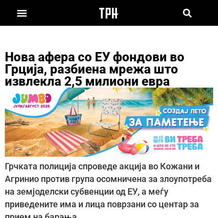
Нова афера со ЕУ фондови во
Грција, разбиена мрежа што
извлекла 2,5 милиони евра
Грчката полиција спроведе акција во Кожани и
Агринио против група осомничена за злоупотреба
на земјоделски субвенции од ЕУ, а меѓу
приведените има и лица поврзани со центар за
прием на барања.