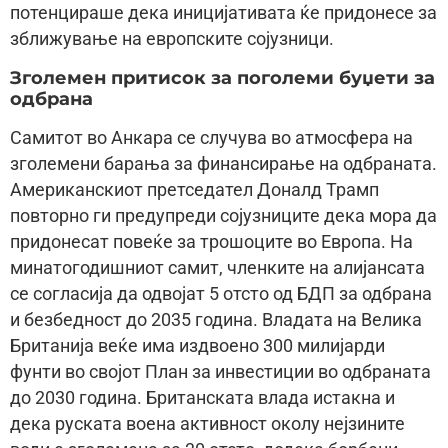
потенцираше дека иницијативата ќе придонесе за
зближување на европските сојузници.
Зголемен притисок за поголеми буџети за
одбрана
Самитот во Анкара се случува во атмосфера на
зголемени барања за финансирање на одбраната.
Американскиот претседател Доналд Трамп
повторно ги предупреди сојузниците дека мора да
придонесат повеќе за трошоците во Европа. На
минатогодишниот самит, членките на алијансата
се согласија да одвојат 5 отсто од БДП за одбрана
и безбедност до 2035 година. Владата на Велика
Британија веќе има издвоено 300 милијарди
фунти во својот План за инвестиции во одбраната
до 2030 година. Британската влада истакна и
дека руската воена активност околу нејзините