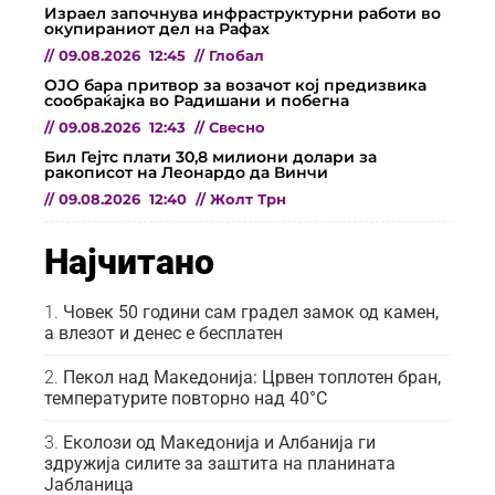
Израел започнува инфраструктурни работи во
окупираниот дел на Рафах
//
09.08.2026
12:45
//
Глобал
ОЈО бара притвор за возачот кој предизвика
сообраќајка во Радишани и побегна
//
09.08.2026
12:43
//
Свесно
Бил Гејтс плати 30,8 милиони долари за
ракописот на Леонардо да Винчи
//
09.08.2026
12:40
//
Жолт Трн
Најчитано
Човек 50 години сам градел замок од камен,
а влезот и денес е бесплатен
Пекол над Македонија: Црвен топлотен бран,
температурите повторно над 40°C
Еколози од Македонија и Албанија ги
здружија силите за заштита на планината
Јабланица