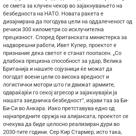
се смета за клучен чекор во зајакнувањето на
безбедноста на НАТО. Новата ракета е
дизајнирана да погодува цели на оддалеченост од
речиси 300 километри со исклучителна
прецизност. Според британската министерка за
надворешни работи, Ивет Купер, проектот е
признание дека светот е станат поопасен. „Со
длабока прецизна способност за удар, Велика
Британија и нашите сојузници ќе можат да
погодат воени цели со висока вредност и
логистички мотори што ги движат армиите,
одвраќајќи го секој агресор и зајакнувајќи ја
нашата заедничка безбедност“, изјави таа за Би-
Би-Си во Анкара. Иако претставува едно од
најнапредните оружја на алијансата, проектот се
очекува да биде целосно реализиран дури во
2030-тите години. Сер Кир Стармер, исто така,