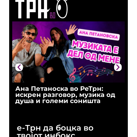
Ана Петаноска во РеТрн:
Ри
искрен разговор, музика од
го
душа и големи соништа
За
и 
е-Трн да боцка во
твојот инбокс