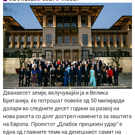
Дванаесет земји, вклучувајќи ја и Велика
Британија, ќе потрошат повеќе од 50 милијарди
долари во следните десет години за развој на
нова ракета со долг дострел наменета за заштита
на Европа. Проектот „Длабок прецизен удар“ е
една од главните теми на денешниот самит на