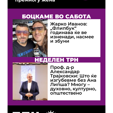
БОЦКАМЕ ВО САБОТА
Жарко Иванов:
„Флипбук“
годинава ќе ве
изненади, насмее
и збуни
НЕДЕЛЕН ТРН
Проф. д-р
Александар
Трајковски: Што ќе
изгубевме без Ана
Липша? Многу –
духовно, културно,
општествено