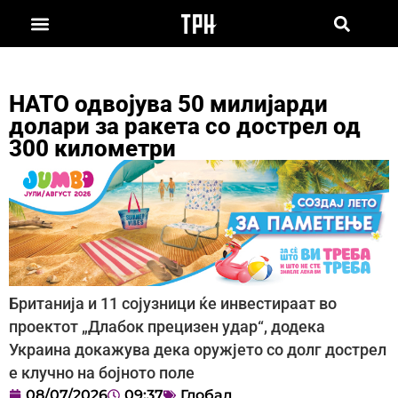
НАТО одвојува 50 милијарди
долари за ракета со дострел од
300 километри
Британија и 11 сојузници ќе инвестираат во
проектот „Длабок прецизен удар“, додека
Украина докажува дека оружјето со долг дострел
е клучно на бојното поле
08/07/2026
09:37
Глобал