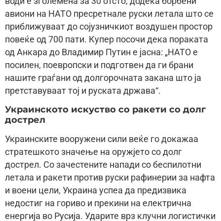
води е зголемена за 30 отсто, додека борбени
авиони на НАТО пресретнале руски летала што се
приближуваат до сојузничкиот воздушен простор
повеќе од 700 пати. Купер посочи дека пораката
од Анкара до Владимир Путин е јасна: „НАТО е
посилен, поевропски и подготвен да ги брани
нашите граѓани од долгорочната закана што ја
претставуваат тој и руската држава“.
Украинското искуство со ракети со долг
дострел
Украинските вооружени сили веќе го докажаа
стратешкото значење на оружјето со долг
дострел. Со зачестените напади со беспилотни
летала и ракети против руски рафинерии за нафта
и воени цели, Украина успеа да предизвика
недостиг на гориво и прекини на електрична
енергија во Русија. Ударите врз клучни логистички