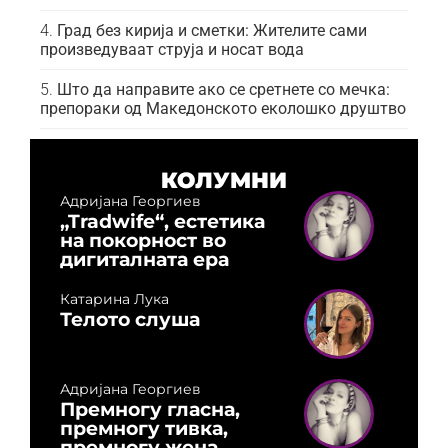
Град без кирија и сметки: Жителите сами
произведуваат струја и носат вода
Што да направите ако се сретнете со мечка:
препораки од Македонското еколошко друштво
КОЛУМНИ
Адријана Георгиев
„Tradwife“, естетика
на покорност во
дигиталната ера
Катарина Лука
Телото слуша
Адријана Георгиев
Премногу гласна,
премногу тивка,
премногу жена