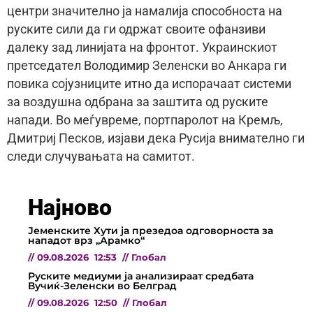
центри значително ја намалија способноста на
руските сили да ги одржат своите офанзиви
далеку зад линијата на фронтот. Украинскиот
претседател Володимир Зеленски во Анкара ги
повика сојузниците итно да испорачаат системи
за воздушна одбрана за заштита од руските
напади. Во меѓувреме, портпаролот на Кремљ,
Дмитриј Песков, изјави дека Русија внимателно ги
следи случувањата на самитот.
Најново
Јеменските Хути ја презедоа одговорноста за
нападот врз „Арамко“
//
09.08.2026
12:53
//
Глобал
Руските медиуми ја анализираат средбата
Вучиќ-Зеленски во Белград
//
09.08.2026
12:50
//
Глобал