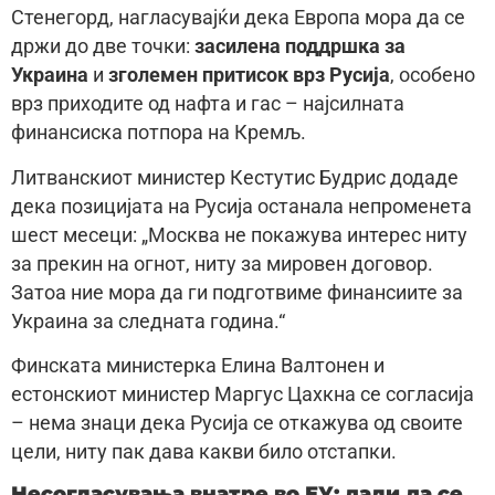
Стенегорд, нагласувајќи дека Европа мора да се
држи до две точки:
засилена поддршка за
Украина
и
зголемен притисок врз Русија
, особено
врз приходите од нафта и гас – најсилната
финансиска потпора на Кремљ.
Литванскиот министер Кестутис Будрис додаде
дека позицијата на Русија останала непроменета
шест месеци: „Москва не покажува интерес ниту
за прекин на огнот, ниту за мировен договор.
Затоа ние мора да ги подготвиме финансиите за
Украина за следната година.“
Финската министерка Елина Валтонен и
естонскиот министер Маргус Цахкна се согласија
– нема знаци дека Русија се откажува од своите
цели, ниту пак дава какви било отстапки.
Несогласувања внатре во ЕУ: дали да се