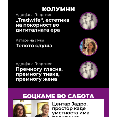
КОЛУМНИ
Адријана Георгиев
„Tradwife“, естетика
на покорност во
дигиталната ера
Катарина Лука
Телото слуша
Адријана Георгиев
Премногу гласна,
премногу тивка,
премногу жена
БОЦКАМЕ ВО САБОТА
Центар Јадро,
простор каде
уметноста има