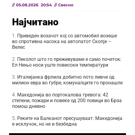
//
05.08.2026
20:54
//
Свесно
Најчитано
Приведен возачот кој со автомобил возеше
во спротивна насока на автопатот Скопје –
Велес
Пеколот што го преживуваме е само почеток:
Ел Нињо носи уште повисоки температури
Италијанка фрлила добитно лото ливче од
милион евра во ѓубре, комуналците го пронашле
Македонија во портокалова тревога: 42
степени, пожари и повеќе од 200 повици во Брза
помош дневно
Реките на Балканот пресушуваат: Македонија
е исклучок, но не и безбедна