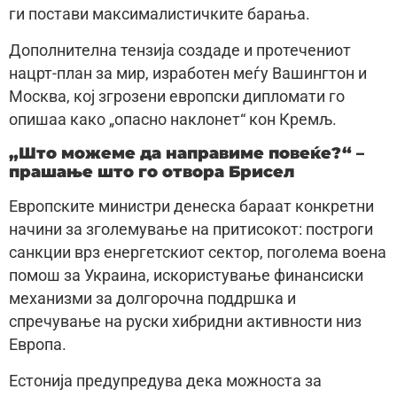
ги постави максималистичките барања.
Дополнителна тензија создаде и протечениот
нацрт-план за мир, изработен меѓу Вашингтон и
Москва, кој згрозени европски дипломати го
опишаа како „опасно наклонет“ кон Кремљ.
„Што можеме да направиме повеќе?“ –
прашање што го отвора Брисел
Европските министри денеска бараат конкретни
начини за зголемување на притисокот: построги
санкции врз енергетскиот сектор, поголема воена
помош за Украина, искористување финансиски
механизми за долгорочна поддршка и
спречување на руски хибридни активности низ
Европа.
Естонија предупредува дека можноста за