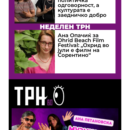
политичка
одговорност, а
културата е
заедничко добро
НЕДЕЛЕН ТРН
Ана Опачиќ за
Оhrid Beach Film
Festival: „Охрид во
јули е филм на
Сорентино“