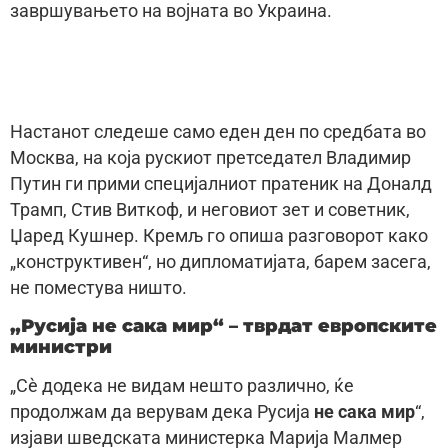
завршувањето на војната во Украина.
Настанот следеше само еден ден по средбата во
Москва, на која рускиот претседател Владимир
Путин ги прими специјалниот пратеник на Доналд
Трамп, Стив Виткоф, и неговиот зет и советник,
Џаред Кушнер. Кремљ го опиша разговорот како
„конструктивен“, но дипломатијата, барем засега,
не поместува ништо.
„Русија не сака мир“ – тврдат европските
министри
„Сè додека не видам нешто различно, ќе
продолжам да верувам дека Русија
не сака мир
“,
изјави шведската министерка Марија Малмер