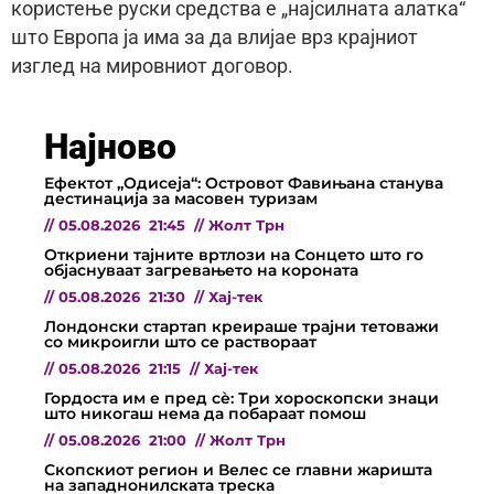
користење руски средства е „најсилната алатка“
што Европа ја има за да влијае врз крајниот
изглед на мировниот договор.
Најново
Ефектот „Одисеја“: Островот Фавињана станува
дестинација за масовен туризам
//
05.08.2026
21:45
//
Жолт Трн
Откриени тајните вртлози на Сонцето што го
објаснуваат загревањето на короната
//
05.08.2026
21:30
//
Хај-тек
Лондонски стартап креираше трајни тетоважи
со микроигли што се раствораат
//
05.08.2026
21:15
//
Хај-тек
Гордоста им е пред сѐ: Три хороскопски знаци
што никогаш нема да побараат помош
//
05.08.2026
21:00
//
Жолт Трн
Скопскиот регион и Велес се главни жаришта
на западнонилската треска