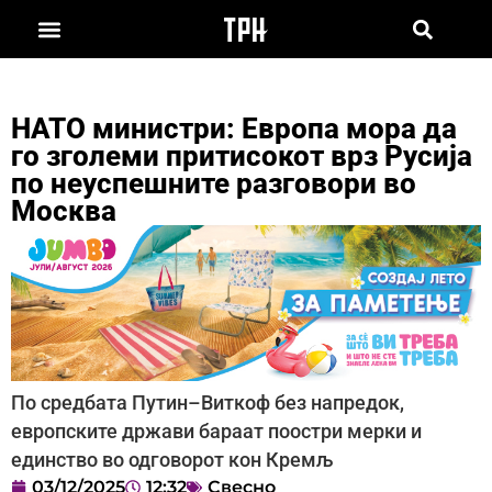
НАТО министри: Европа мора да
го зголеми притисокот врз Русија
по неуспешните разговори во
Москва
По средбата Путин–Виткоф без напредок,
европските држави бараат поостри мерки и
единство во одговорот кон Кремљ
03/12/2025
12:32
Свесно