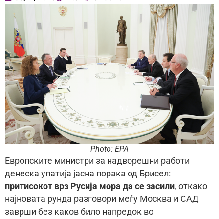
Photo: EPA
Европските министри за надворешни работи
денеска упатија јасна порака од Брисел:
притисокот врз Русија мора да се засили
, откако
најновата рунда разговори меѓу Москва и САД
заврши без каков било напредок во