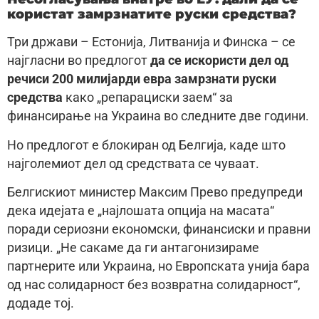
користат замрзнатите руски средства?
Три држави – Естонија, Литванија и Финска – се
најгласни во предлогот
да се искористи дел од
речиси 200 милијарди евра замрзнати руски
средства
како „репарациски заем“ за
финансирање на Украина во следните две години.
Но предлогот е блокиран од Белгија, каде што
најголемиот дел од средствата се чуваат.
Белгискиот министер Максим Прево предупреди
дека идејата е „најлошата опција на масата“
поради сериозни економски, финансиски и правни
ризици. „Не сакаме да ги антагонизираме
партнерите или Украина, но Европската унија бара
од нас солидарност без возвратна солидарност“,
додаде тој.