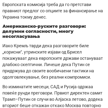
Европската комисија треба да го претстави
правниот предлог со опциите за финансирање на
Украина токму денес.
Американско-руските разговори:
делумни согласности, многу
несогласувања
Иако Кремљ тврди дека разговорите биле
„корисни“, утринските изјави од Брисел
покажуваат дека европските држави остануваат
длабоко скептични. Личеше дека Путин се
придржува до своите вообичаени тактики на
одолговлекување, без реални компромиси.
Во изминатите месеци, САД и Русија одржаа
повеќе рунди преговори. Првиот директен самит
Трамп–Путин се случи во Алјаска летово, додека
вториот беше откажан откако Москва повторно