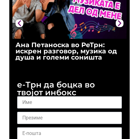
Ана Петаноска во РеТрн:
Ри
искрен разговор, музика од
го
душа и големи соништа
За
и 
е-Трн да боцка во
твојот инбокс