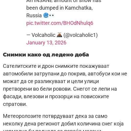
An INSANE amount of snow has
been dumped in Kamchatka,
Russia
pic.twitter.com/BHOdNhulq6
— Volcaholic
(@volcaholic1)
January 13, 2026
Снимки како од ледено доба
Сателитските и дрон снимките покажуваат
автомобили затрупани до покрив, автобуси кои не
можат да се разликуваат и цели улици
претворени во бели ровови. Снегот се лепи на
фасади, влезови и прозорци на повисоките
спратови.
Метеоролозите потврдуваат дека за само
неколку дена регионот добил количина снег која