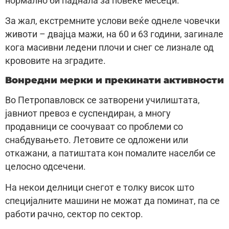
нормално би паднала за повеќе месеци.
За жал, екстремните услови веќе однеле човечки
животи – двајца мажи, на 60 и 63 години, загинале
кога масивни ледени плочи и снег се лизнале од
крововите на зградите.
Вонредни мерки и прекинати активности
Во Петропавловск се затворени училиштата,
јавниот превоз е суспендиран, а многу
продавници се соочуваат со проблеми со
снабдувањето. Летовите се одложени или
откажани, а патиштата кон помалите населби се
целосно одсечени.
На некои делници снегот е толку висок што
специјалните машини не можат да поминат, па се
работи рачно, сектор по сектор.