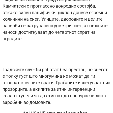
Камчатски е прогласено вонредно состојба,
откако силен пацифички циклон донесе огромни
количини на снег. Улиците, дворовите и целите
населби се затрупани под метри снег, а снежните
наноси достигнуваат до четвртиот спрат на
зградите.
Градските служби работат без престан, но снегот
е толку густ што многумина не можат да ги
отворат влезните врати. Граѓаните излегуваат низ
прозорците, а екипите за итни интервенции
копаат тунели за да стигнат до повозрасни лица
заробени во домовите.