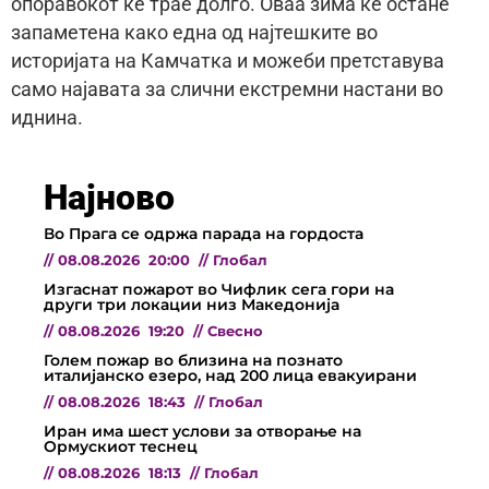
опоравокот ќе трае долго. Оваа зима ќе остане
запаметена како една од најтешките во
историјата на Камчатка и можеби претставува
само најавата за слични екстремни настани во
иднина.
Најново
Во Прага се одржа парада на гордоста
//
08.08.2026
20:00
//
Глобал
Изгаснат пожарот во Чифлик сега гори на
други три локации низ Македонија
//
08.08.2026
19:20
//
Свесно
Голем пожар во близина на познато
италијанско езеро, над 200 лица евакуирани
//
08.08.2026
18:43
//
Глобал
Иран има шест услови за отворање на
Ормускиот теснец
//
08.08.2026
18:13
//
Глобал