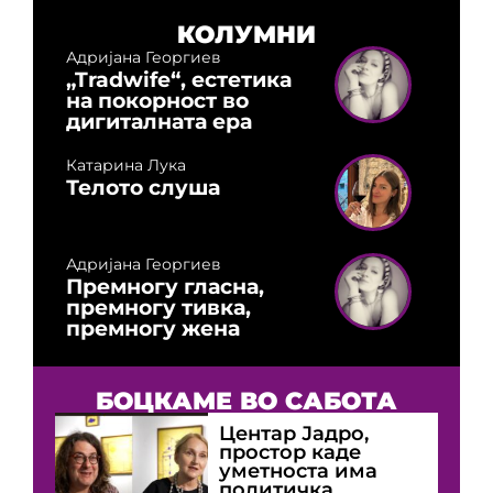
КОЛУМНИ
Адријана Георгиев
„Tradwife“, естетика
на покорност во
дигиталната ера
Катарина Лука
Телото слуша
Адријана Георгиев
Премногу гласна,
премногу тивка,
премногу жена
БОЦКАМЕ ВО САБОТА
Центар Јадро,
простор каде
уметноста има
политичка