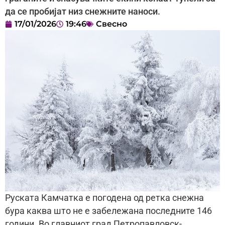
да се пробијат низ снежните наноси.
17/01/2026
19:46
Свесно
Руската Камчатка е погодена од ретка снежна
бура каква што не е забележана последните 146
години. Во главниот град Петропавловск-