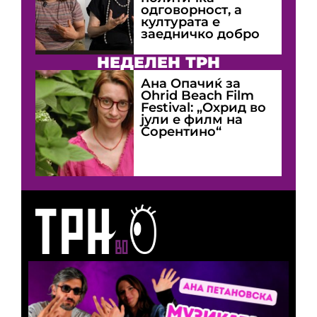
одговорност, а
културата е
заедничко добро
НЕДЕЛЕН ТРН
Ана Опачиќ за
Оhrid Beach Film
Festival: „Охрид во
јули е филм на
Сорентино“