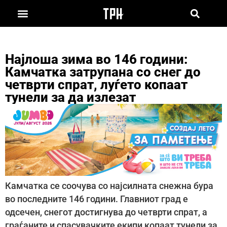
Најлоша зима во 146 години:
Камчатка затрупана со снег до
четврти спрат, луѓето копаат
тунели за да излезат
Камчатка се соочува со најсилната снежна бура
во последните 146 години. Главниот град е
одсечен, снегот достигнува до четврти спрат, а
граѓаните и спасувачките екипи копаат тунели за