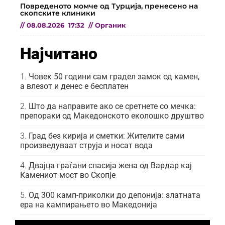
Повреденото момче од Турција, пренесено на
скопските клиники
//
08.08.2026
17:32
//
Органик
Најчитано
Човек 50 години сам градел замок од камен,
а влезот и денес е бесплатен
Што да направите ако се сретнете со мечка:
препораки од Македонското еколошко друштво
Град без кирија и сметки: Жителите сами
произведуваат струја и носат вода
Двајца граѓани спасија жена од Вардар кај
Камениот мост во Скопје
Од 300 камп-приколки до депонија: златната
ера на кампирањето во Македонија