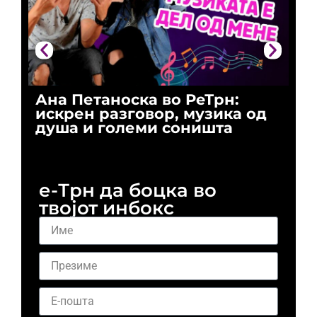
Ана Петаноска во РеТрн:
Ри
искрен разговор, музика од
го
душа и големи соништа
За
и 
е-Трн да боцка во
твојот инбокс