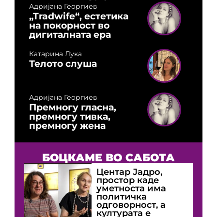
Адријана Георгиев
„Tradwife“, естетика
на покорност во
дигиталната ера
Катарина Лука
Телото слуша
Адријана Георгиев
Премногу гласна,
премногу тивка,
премногу жена
БОЦКАМЕ ВО САБОТА
Центар Јадро,
простор каде
уметноста има
политичка
одговорност, а
културата е