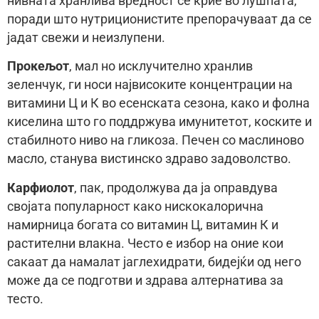
нивната хранлива вредност се крие во лушпата,
поради што нутриционистите препорачуваат да се
јадат свежи и неизлупени.
Прокељот
, мал но исклучително хранлив
зеленчук, ги носи највисоките концентрации на
витамини Ц и К во есенската сезона, како и фолна
киселина што го поддржува имунитетот, коските и
стабилното ниво на гликоза. Печен со маслиново
масло, станува вистинско здраво задоволство.
Карфиолот
, пак, продолжува да ја оправдува
својата популарност како нискокалорична
намирница богата со витамин Ц, витамин К и
растителни влакна. Често е избор на оние кои
сакаат да намалат јаглехидрати, бидејќи од него
може да се подготви и здрава алтернатива за
тесто.