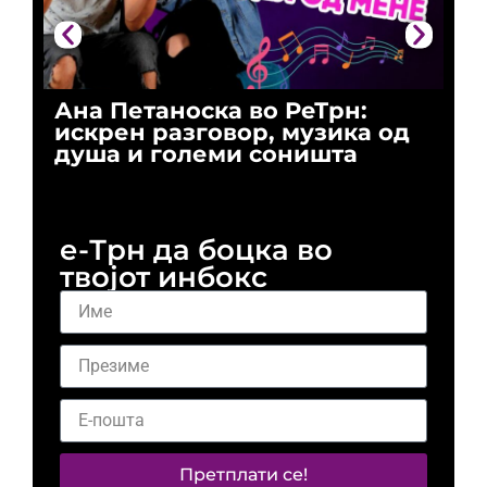
Ана Петаноска во РеТрн:
Ри
искрен разговор, музика од
го
душа и големи соништа
За
и 
е-Трн да боцка во
твојот инбокс
Претплати се!