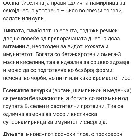
фолна киселина ја прави одлична намирница за
секојдневна употреба – било во свежи сокови,
салати или супи.
Тиквата
, симболот на есента, содржи речиси
двојно повеќе од препорачаната дневна доза
витамин А, неопходен за видот, кожата и
имунитетот. Богата со бета-каротен и омега-3
масни киселини, таа е идеална за срцево здравје
и може да се подготвува во безброј форми:
печена, во чорби, во пити или како кремасто пире.
Есенските печурки
(вргањ, шампињон и меденка)
се речиси без маснотии, а богати со витамини од
групата Б, селен и растителни протеини. Тие се
одлична замена за месо и вистинска
супернамирница за имунитет и енергија.
Дуњата
, мирисниот есенски плод, е прекрасен