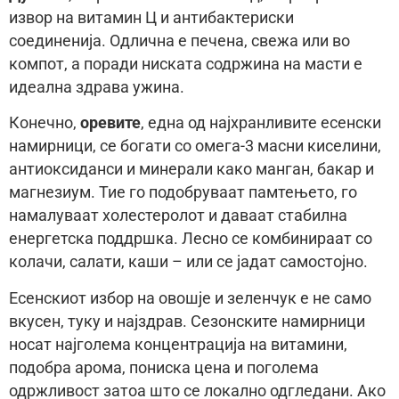
извор на витамин Ц и антибактериски
соединенија. Одлична е печена, свежа или во
компот, а поради ниската содржина на масти е
идеална здрава ужина.
Конечно,
оревите
, една од најхранливите есенски
намирници, се богати со омега-3 масни киселини,
антиоксиданси и минерали како манган, бакар и
магнезиум. Тие го подобруваат памтењето, го
намалуваат холестеролот и даваат стабилна
енергетска поддршка. Лесно се комбинираат со
колачи, салати, каши – или се јадат самостојно.
Есенскиот избор на овошје и зеленчук е не само
вкусен, туку и најздрав. Сезонските намирници
носат најголема концентрација на витамини,
подобра арома, пониска цена и поголема
одржливост затоа што се локално одгледани. Ако