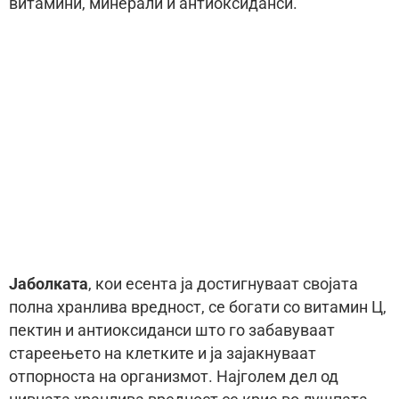
витамини, минерали и антиоксиданси.
Јаболката
, кои есента ја достигнуваат својата
полна хранлива вредност, се богати со витамин Ц,
пектин и антиоксиданси што го забавуваат
стареењето на клетките и ја зајакнуваат
отпорноста на организмот. Најголем дел од