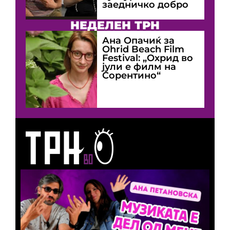
заедничко добро
НЕДЕЛЕН ТРН
Ана Опачиќ за
Оhrid Beach Film
Festival: „Охрид во
јули е филм на
Сорентино“