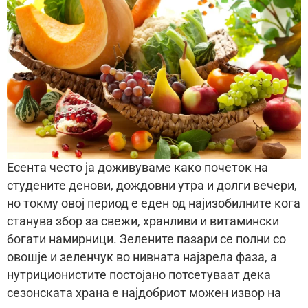
Есента често ја доживуваме како почеток на
студените денови, дождовни утра и долги вечери,
но токму овој период е еден од најизобилните кога
станува збор за свежи, хранливи и витамински
богати намирници. Зелените пазари се полни со
овошје и зеленчук во нивната најзрела фаза, а
нутриционистите постојано потсетуваат дека
сезонската храна е најдобриот можен извор на