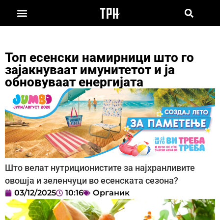
Топ есенски намирници што го
зајакнуваат имунитетот и ја
обновуваат енергијата
Што велат нутриционистите за најхранливите
овошја и зеленчуци во есенската сезона?
03/12/2025
10:16
Органик