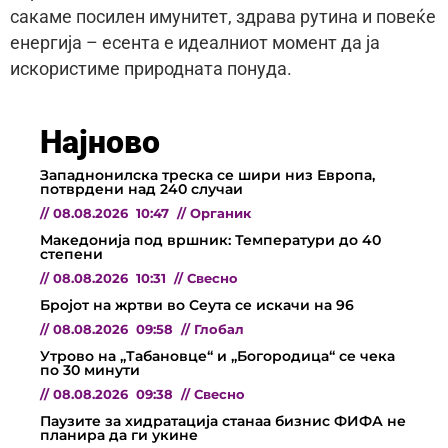
сакаме посилен имунитет, здрава рутина и повеќе
енергија – есента е идеалниот момент да ја
искористиме природната понуда.
Најново
Западнонилска треска се шири низ Европа,
потврдени над 240 случаи
//
08.08.2026
10:47
//
Органик
Македонија под вршник: Температури до 40
степени
//
08.08.2026
10:31
//
Свесно
Бројот на жртви во Сеута се искачи на 96
//
08.08.2026
09:58
//
Глобал
Утрово на „Табановце“ и „Богородица“ се чека
по 30 минути
//
08.08.2026
09:38
//
Свесно
Паузите за хидратација станаа бизнис ФИФА не
планира да ги укине