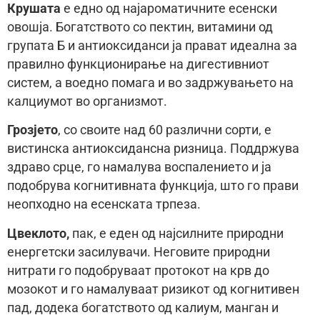
Крушата
е едно од најароматичните есенски
овошја. Богатството со пектин, витамини од
групата Б и антиоксиданси ја прават идеална за
правилно функционирање на дигестивниот
систем, а воедно помага и во задржувањето на
калциумот во организмот.
Грозјето
, со своите над 60 различни сорти, е
вистинска антиоксидансна ризница. Поддржува
здраво срце, го намалува воспалението и ја
подобрува когнитивната функција, што го прави
неопходно на есенската трпеза.
Цвеклото,
пак, е еден од најсилните природни
енергетски засилувачи. Неговите природни
нитрати го подобруваат протокот на крв до
мозокот и го намалуваат ризикот од когнитивен
пад, додека богатството од калиум, манган и