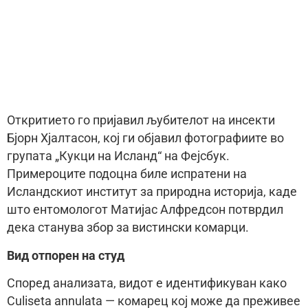
Откритието го пријавил љубителот на инсекти
Бјорн Хјалтасон, кој ги објавил фотографиите во
групата „Кукци на Исланд“ на Фејсбук.
Примероците подоцна биле испратени на
Исландскиот институт за природна историја, каде
што ентомологот Матијас Алфредсон потврдил
дека станува збор за вистински комарци.
Вид отпорен на студ
Според анализата, видот е идентификуван како
Culiseta annulata — комарец кој може да преживее