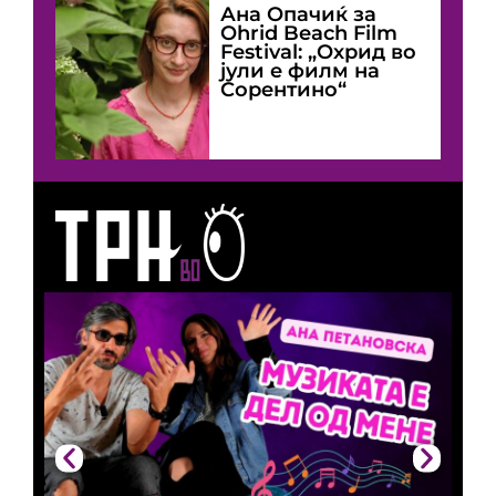
Ана Опачиќ за
Оhrid Beach Film
Festival: „Охрид во
јули е филм на
Сорентино“