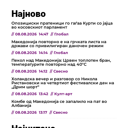
Најново
Опозициски пратеници го гаѓаа Курти со јајца
во косовскиот парламент
//
08.08.2026
14:47
//
Глобал
Македонија повторно е на грчката листа на
држави со привилигиран даночен режим
//
08.08.2026
14:14
//
Глобал
Пекол над Македонија: Црвен топлотен бран,
температурите повторно над 40°C
//
08.08.2026
14:12
//
Свесно
Холандска вечер и разговор со Никола
Ристановски на четвртиот фестивалски ден на
„Дрим шорт“
//
08.08.2026
13:42
//
Култ-арт
Комбе од Македонија се запалило на пат во
Албанија
//
08.08.2026
13:17
//
Свесно