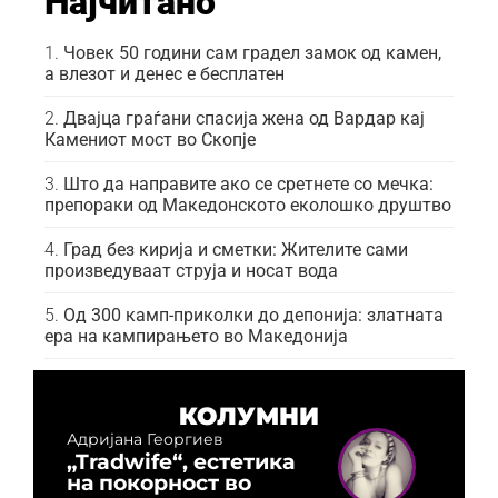
Најчитано
Човек 50 години сам градел замок од камен,
а влезот и денес е бесплатен
Двајца граѓани спасија жена од Вардар кај
Камениот мост во Скопје
Што да направите ако се сретнете со мечка:
препораки од Македонското еколошко друштво
Град без кирија и сметки: Жителите сами
произведуваат струја и носат вода
Од 300 камп-приколки до депонија: златната
ера на кампирањето во Македонија
КОЛУМНИ
Адријана Георгиев
„Tradwife“, естетика
на покорност во