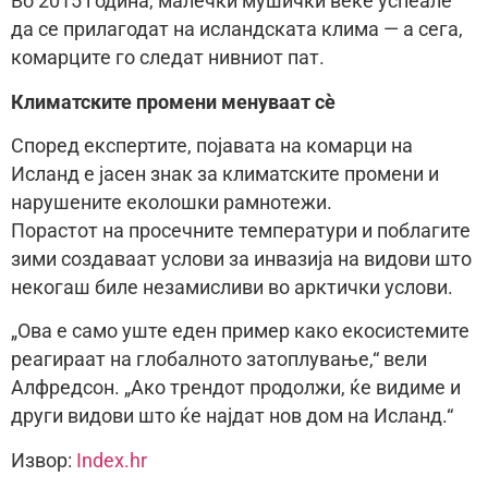
Во 2015 година, малечки мушички веќе успеале
да се прилагодат на исландската клима — а сега,
комарците го следат нивниот пат.
Климатските промени менуваат сè
Според експертите, појавата на комарци на
Исланд е јасен знак за климатските промени и
нарушените еколошки рамнотежи.
Порастот на просечните температури и поблагите
зими создаваат услови за инвазија на видови што
некогаш биле незамисливи во арктички услови.
„Ова е само уште еден пример како екосистемите
реагираат на глобалното затоплување,“ вели
Алфредсон. „Ако трендот продолжи, ќе видиме и
други видови што ќе најдат нов дом на Исланд.“
Извор:
Index.hr