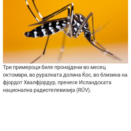
Три примероци биле пронајдени во месец
октомври, во руралната долина Ќос, во близина на
фјордот Хвалфјордур, пренесе Исландската
национална радиотелевизија (RÚV).