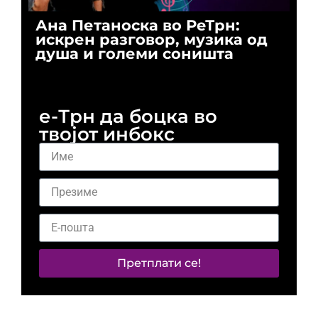
Ана Петаноска во РеТрн:
Ри
искрен разговор, музика од
го
душа и големи соништа
За
и 
е-Трн да боцка во
твојот инбокс
Претплати се!