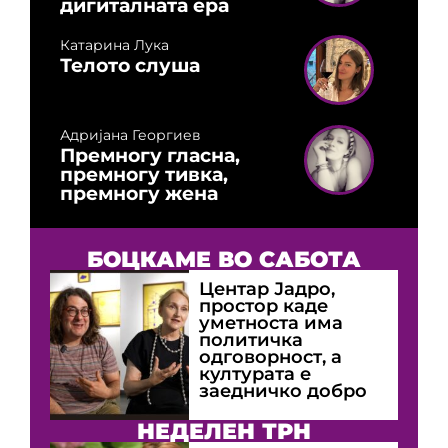
дигиталната ера
Катарина Лука
Телото слуша
Адријана Георгиев
Премногу гласна,
премногу тивка,
премногу жена
БОЦКАМЕ ВО САБОТА
Центар Јадро,
простор каде
уметноста има
политичка
одговорност, а
културата е
заедничко добро
НЕДЕЛЕН ТРН