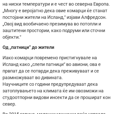
на ниски температури и е чест во северна Европа.
„Многу е веројатно дека овие комарци ќе станат
постојани жители на Исланд,“ изјави Алфредсон.
„Овој вид вообичаено презимува во потопли и
заштитени простории, како подруми или сточни
објекти.“
Од „патници“ до жители
Иако комарци повремено пристигнувале на
Исланд како „слепи патници“ во авиони, ова е
првпат да се потврди дека преживуваат и се
размножуваат во дивината.
Научниците со години предупредуваат дека
затоплувањето на климата ќе им овозможи на
студоотпорни видови инсекти да се прошират кон
север.