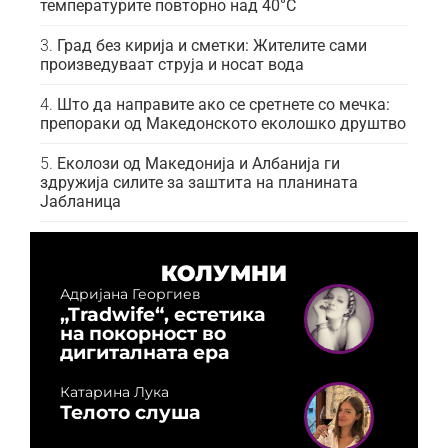
температурите повторно над 40°C
Град без кирија и сметки: Жителите сами
произведуваат струја и носат вода
Што да направите ако се сретнете со мечка:
препораки од Македонското еколошко друштво
Еколози од Македонија и Албанија ги
здружија силите за заштита на планината
Јабланица
КОЛУМНИ
Адријана Георгиев
„Tradwife“, естетика
на покорност во
дигиталната ера
Катарина Лука
Телото слуша