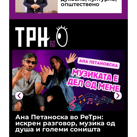
општествено
Ана Петаноска во РеТрн:
Ри
искрен разговор, музика од
го
душа и големи соништа
За
и 