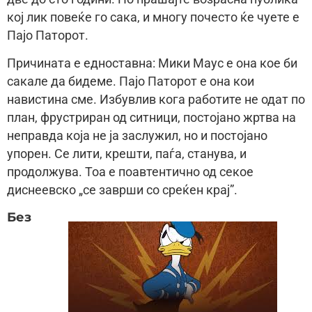
кој лик повеќе го сака, и многу почесто ќе чуете е
Пајо Паторот.
Причината е едноставна: Мики Маус е она кое би
сакале да бидеме. Пајо Паторот е она кои
навистина сме. Избувлив кога работите не одат по
план, фрустриран од ситници, постојано жртва на
неправда која не ја заслужил, но и постојано
упорен. Се лити, крешти, паѓа, станува, и
продолжува. Тоа е поавтентично од секое
диснеевско „се заврши со среќен крај”.
Без