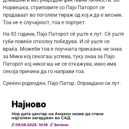
Норвешка, стриповите со Пајо Паторот се
продаваат во поголем тираж од кој и да е весник.
Тоа не е случајност, тоа е портрет.
На 92 години, Пајо Паторот сè уште е лут. Сè уште
губи повеќе отколку победува. И сè уште се
враќа. Можеби тоа е поучната приказна: не онаа
за Мики кој секогаш успева, туку онаа за Пајо
Паторот кој никогаш не се откажува, иако има
секоја причина да го направи тоа.
Среќен роденден, Пајо Патор. Оправдано си лут.
Најново
Нов дата центар на Амазон може да стане
најголем загадувач во САД
//
09.08.2026
10:18
//
Зелено