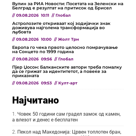
Вулин за РИА Новости: Посетата на Зеленски на
Белград е резултат на притисок од Брисел
//
09.08.2026
10:11
//
Глобал
Астролозите откриваат кој зодијачки знак
доживува најголема трансформација во
љубовта
//
09.08.2026
10:00
//
Жолт Трн
Европа го чека првото целосно помрачување
на Сонцето по 1999 година
//
09.08.2026
09:56
//
Глобал
Пјер Џосон: Балканските автори треба помалку
да се грижат за идентитетот, а повеќе за
приказната
//
09.08.2026
09:53
//
Култ-арт
Најчитано
Човек 50 години сам градел замок од камен,
а влезот и денес е бесплатен
Пекол над Македонија: Црвен топлотен бран,