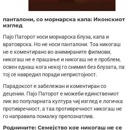
панталони, со морнарска капа: Иконскиот
изглед
Пајо Паторот носи морнарска блуза, капа и
вратоврска. Но не носи панталони. Тоа никогаш
не е коментирано во анимираните филмови,
никогаш не е прашање и никогаш не е проблем,
освен еднаш кога некој го снимил без блузата, па
тој се навредил поради непристојност.
Парадоксот е забележан и коментиран со
децении. Пајо Паторот е можеби единствениот
лик во популарната култура чиј изглед е логичка
противречност, а таа противречност никогаш не
го направила помалку препознатлив.
Роднините: Семејство кое никогаш не се