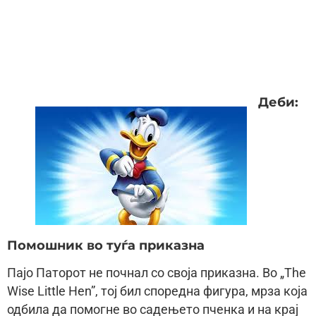
Деби:
Помошник во туѓа приказна
Пајо Паторот не почнал со своја приказна. Во „The
Wise Little Hen”, тој бил споредна фигура, мрза која
одбила да помогне во садењето пченка и на крај