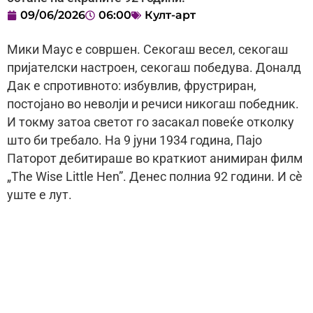
09/06/2026
06:00
Култ-арт
Мики Маус е совршен. Секогаш весел, секогаш
пријателски настроен, секогаш победува. Доналд
Дак е спротивното: избувлив, фрустриран,
постојано во неволји и речиси никогаш победник.
И токму затоа светот го засакал повеќе отколку
што би требало. На 9 јуни 1934 година, Пајо
Паторот дебитираше во краткиот анимиран филм
„The Wise Little Hen”. Денес полниа 92 години. И сè
уште е лут.