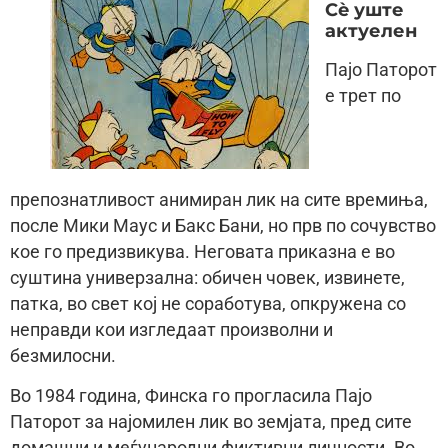
Сè уште
актуелен
Пајо Паторот
е трет по
препознатливост анимиран лик на сите времиња,
после Мики Маус и Бакс Бани, но прв по сочувство
кое го предизвикува. Неговата приказна е во
суштина универзална: обичен човек, извинете,
патка, во свет кој не соработува, опкружена со
неправди кои изгледаат произволни и
безмилосни.
Во 1984 година, Финска го прогласила Пајо
Паторот за најомилен лик во земјата, пред сите
домашни и меѓународни фиктивни личности. Во