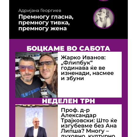
Адријана Георгиев
Премногу гласна,
премногу тивка,
премногу жена
БОЦКАМЕ ВО САБОТА
Жарко Иванов:
„Флипбук“
годинава ќе ве
изненади, насмее
и збуни
НЕДЕЛЕН ТРН
Проф. д-р
Александар
Трајковски: Што ќе
изгубевме без Ана
Липша? Многу –
духовно, културно,