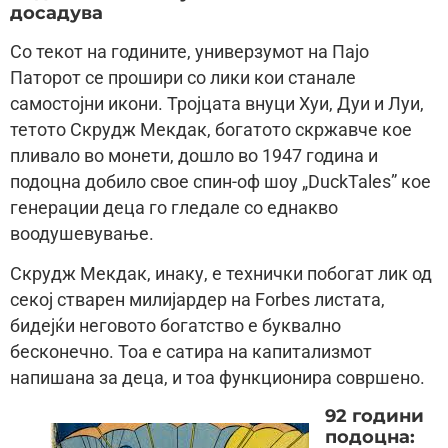
досадува
Со текот на годините, универзумот на Пајо
Паторот се прошири со лики кои станале
самостојни икони. Тројцата внуци Хуи, Дуи и Луи,
тетото Скрудж Мекдак, богатото скржавче кое
пливало во монети, дошло во 1947 година и
подоцна добило свое спин-оф шоу „DuckTales” кое
генерации деца го гледале со еднакво
воодушевување.
Скрудж Мекдак, инаку, е технички побогат лик од
секој стварен милијардер на Forbes листата,
бидејќи неговото богатство е буквално
бесконечно. Тоа е сатира на капитализмот
напишана за деца, и тоа функционира совршено.
92 години
подоцна: