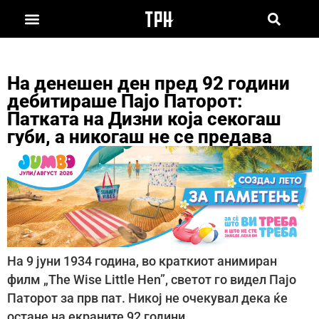
На денешен ден пред 92 години
дебитираше Пајо Паторот:
Патката на Дизни која секогаш
губи, а никогаш не се предава
На 9 јуни 1934 година, во краткиот анимиран
филм „The Wise Little Hen”, светот го видел Пајо
Паторот за прв пат. Никој не очекувал дека ќе
остане на екраните 92 години.