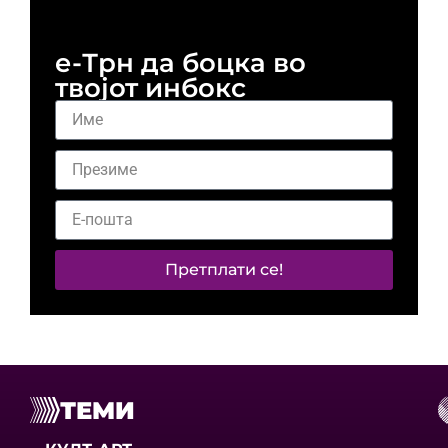
е-Трн да боцка во
твојот инбокс
Претплати се!
ТЕМИ