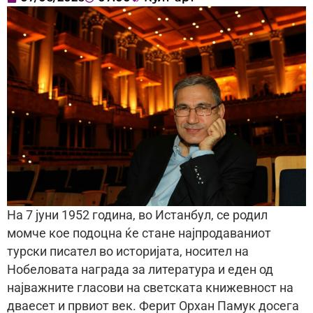
На 7 јуни 1952 година, во Истанбул, се родил
момче кое подоцна ќе стане најпродаваниот
турски писател во историјата, носител на
Нобеловата награда за литература и еден од
најважните гласови на светската книжевност на
дваесет и првиот век. Ферит Орхан Памук досега