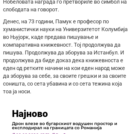
Нобеловата награда го претвориле во симбол на
слободата на говорот.
Денес, на 73 години, Памук е професор по
хуманистички науки на Универзитетот Колумбија
во Њујорк, каде предава пишување и
компаративна книжевност. Тој продолжува да
пишува. Продолжува да зборува за Истанбул. И
продолжува да биде доказ дека книжевноста е
еден од ретките начини на кои еден народ може
да зборува за себе, за своите грешки и за своите
соништа, со сета убавина и со сета тежина која
тоа ја носи.
Најново
Дрон влезе во бугарскиот водушен простор и
експлодирал на границата со Романија