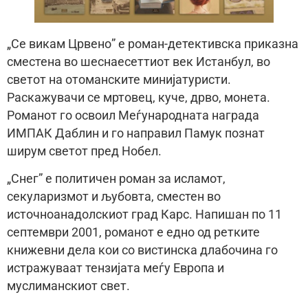
„Се викам Црвено” е роман-детективска приказна
сместена во шеснаесеттиот век Истанбул, во
светот на отоманските минијатуристи.
Раскажувачи се мртовец, куче, дрво, монета.
Романот го освоил Меѓународната награда
ИМПАК Даблин и го направил Памук познат
ширум светот пред Нобел.
„Снег” е политичен роман за исламот,
секуларизмот и љубовта, сместен во
источноанадолскиот град Карс. Напишан по 11
септември 2001, романот е едно од ретките
книжевни дела кои со вистинска длабочина го
истражуваат тензијата меѓу Европа и
муслиманскиот свет.