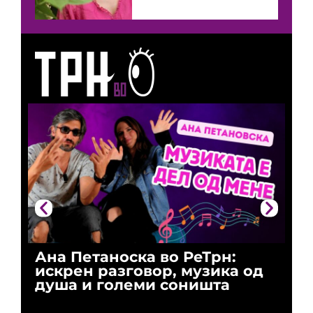
Ана Петаноска во РеТрн:
Ри
искрен разговор, музика од
го
душа и големи соништа
За
и 