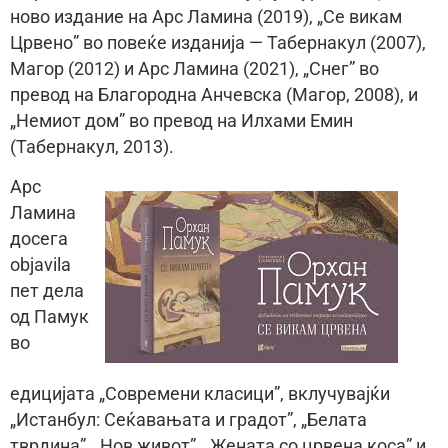
ново издание на Арс Ламина (2019), „Се викам
Црвено” во повеќе изданија — Табернакул (2007),
Магор (2012) и Арс Ламина (2021), „Снег” во
превод на Благородна Анчевска (Магор, 2008), и
„Немиот дом” во превод на Илхами Емин
(Табернакул, 2013).
Арс
Ламина
досега
objavila
пет дела
од Памук
во
едицијата „Современи класици”, вклучувајќи
„Истанбул: Сеќавањата и градот”, „Белата
тврдина”, „Нов живот”, „Жената со црвена коса” и