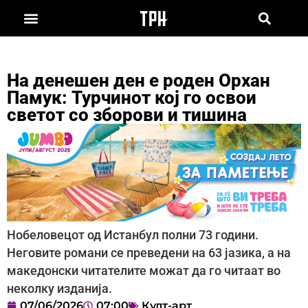
На денешен ден е роден Орхан
Памук: Турчинот кој го освои
светот со зборови и тишина
Нобеловецот од Истанбул полни 73 години.
Неговите романи се преведени на 63 јазика, а на
македонски читателите можат да го читаат во
неколку изданија.
07/06/2026
07:00
Култ-арт