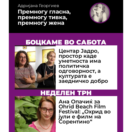
Адријана Георгиев
Премногу гласна,
премногу тивка,
премногу жена
БОЦКАМЕ ВО САБОТА
Центар Јадро,
простор каде
уметноста има
политичка
одговорност, а
културата е
заедничко добро
НЕДЕЛЕН ТРН
Ана Опачиќ за
Оhrid Beach Film
Festival: „Охрид во
јули е филм на
Сорентино“