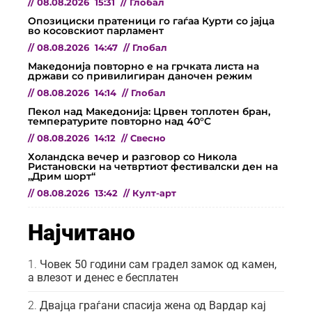
//
08.08.2026
15:31
//
Глобал
Опозициски пратеници го гаѓаа Курти со јајца
во косовскиот парламент
//
08.08.2026
14:47
//
Глобал
Македонија повторно е на грчката листа на
држави со привилигиран даночен режим
//
08.08.2026
14:14
//
Глобал
Пекол над Македонија: Црвен топлотен бран,
температурите повторно над 40°C
//
08.08.2026
14:12
//
Свесно
Холандска вечер и разговор со Никола
Ристановски на четвртиот фестивалски ден на
„Дрим шорт“
//
08.08.2026
13:42
//
Култ-арт
Најчитано
Човек 50 години сам градел замок од камен,
а влезот и денес е бесплатен
Двајца граѓани спасија жена од Вардар кај