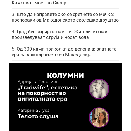
Камениот мост во Скопје
Што да направите ако се сретнете со мечка:
препораки од Македонското еколошко друштво
Град без кирија и сметки: Жителите сами
произведуваат струја и носат вода
Од 300 камп-приколки до депонија: златната
ера на кампирањето во Македонија
КОЛУМНИ
Адријана Георгиев
„Tradwife“, естетика
на покорност во
дигиталната ера
Катарина Лука
Телото слуша