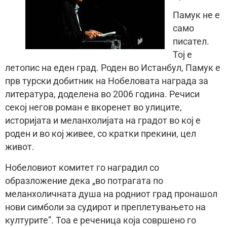
Памук не е
само
писател.
Тој е
летопис на еден град. Роден во Истанбул, Памук е
прв турски добитник на Нобеловата награда за
литература, доделена во 2006 година. Речиси
секој негов роман е вкоренет во улиците,
историјата и меланхолијата на градот во кој е
роден и во кој живее, со кратки прекини, цел
живот.
Нобеловиот комитет го наградил со
образложение дека „во потрагата по
меланхоличната душа на родниот град пронашол
нови симболи за судирот и преплетувањето на
културите”. Тоа е реченица која совршено го