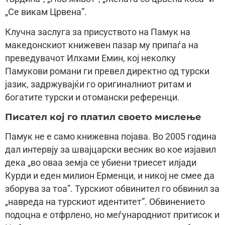
„Се викам Црвена”.
Клучна заслуга за присуството на Памук на
македонскиот книжевен пазар му припаѓа на
преведувачот Илхами Емин, кој неколку
Памукови романи ги превел директно од турски
јазик, задржувајќи го оригиналниот ритам и
богатите турски и отомански референци.
Писател кој го платил своето мислење
Памук не е само книжевна појава. Во 2005 година
дал интервју за швајцарски весник во кое изјавил
дека „во оваа земја се убиени триесет илјади
Курди и еден милион Ерменци, и никој не смее да
зборува за тоа”. Турскиот обвинител го обвинил за
„навреда на турскиот идентитет”. Обвинението
подоцна е отфрлено, но меѓународниот притисок и