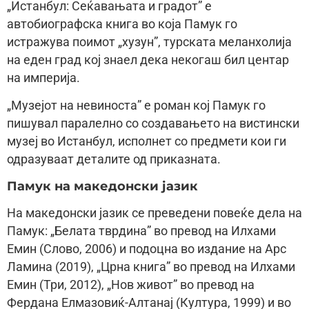
„Истанбул: Сеќавањата и градот” е
автобиографска книга во која Памук го
истражува поимот „хузун”, турската меланхолија
на еден град кој знаел дека некогаш бил центар
на империја.
„Музејот на невиноста” е роман кој Памук го
пишувал паралелно со создавањето на вистински
музеј во Истанбул, исполнет со предмети кои ги
одразуваат деталите од приказната.
Памук на македонски јазик
На македонски јазик се преведени повеќе дела на
Памук: „Белата тврдина” во превод на Илхами
Емин (Слово, 2006) и подоцна во издание на Арс
Ламина (2019), „Црна книга” во превод на Илхами
Емин (Три, 2012), „Нов живот” во превод на
Фердана Елмазовиќ-Алтанај (Култура, 1999) и во