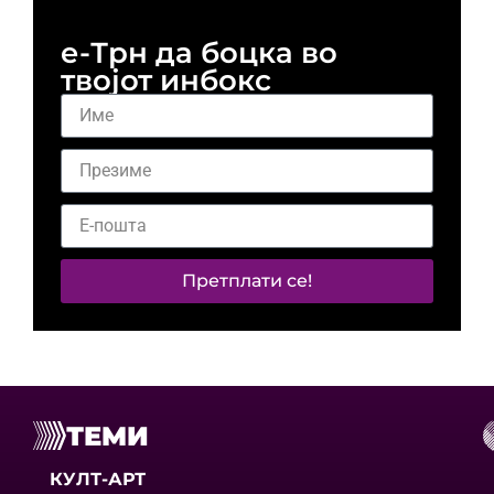
е-Трн да боцка во
твојот инбокс
Претплати се!
ТЕМИ
КУЛТ-АРТ