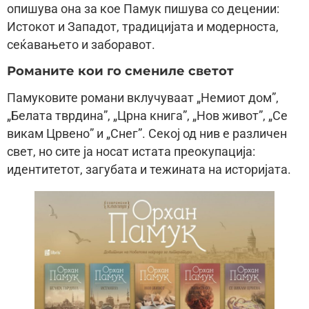
опишува она за кое Памук пишува со децении:
Истокот и Западот, традицијата и модерноста,
сеќавањето и заборавот.
Романите кои го смениле светот
Памуковите романи вклучуваат „Немиот дом”,
„Белата тврдина”, „Црна книга”, „Нов живот”, „Се
викам Црвено” и „Снег”. Секој од нив е различен
свет, но сите ја носат истата преокупација:
идентитетот, загубата и тежината на историјата.