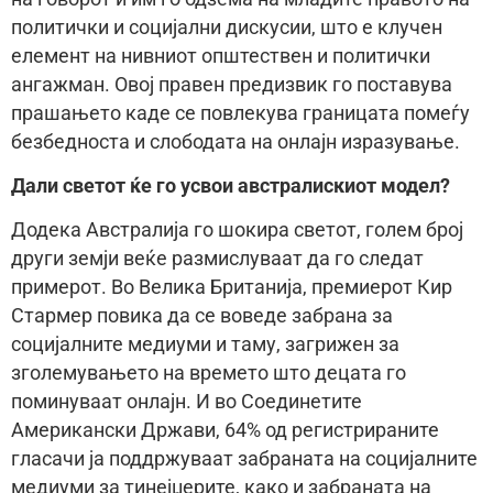
политички и социјални дискусии, што е клучен
елемент на нивниот општествен и политички
ангажман. Овој правен предизвик го поставува
прашањето каде се повлекува границата помеѓу
безбедноста и слободата на онлајн изразување.
Дали светот ќе го усвои австралискиот модел?
Додека Австралија го шокира светот, голем број
други земји веќе размислуваат да го следат
примерот. Во Велика Британија, премиерот Кир
Стармер повика да се воведе забрана за
социјалните медиуми и таму, загрижен за
зголемувањето на времето што децата го
поминуваат онлајн. И во Соединетите
Американски Држави, 64% од регистрираните
гласачи ја поддржуваат забраната на социјалните
медиуми за тинејџерите, како и забраната на