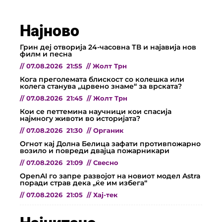
Најново
Грин деј отворија 24-часовна ТВ и најавија нов
филм и песна
//
07.08.2026
21:55
//
Жолт Трн
Кога преголемата блискост со колешка или
колега станува „црвено знаме“ за врската?
//
07.08.2026
21:45
//
Жолт Трн
Кои се петтемина научници кои спасија
најмногу животи во историјата?
//
07.08.2026
21:30
//
Органик
Огнот кај Долна Белица зафати противпожарно
возило и повреди двајца пожарникари
//
07.08.2026
21:09
//
Свесно
OpenAI го запре развојот на новиот модел Astra
поради страв дека „ќе им избега“
//
07.08.2026
21:05
//
Хај-тек