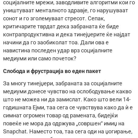
социјалните мрежи, заводливите алгоритми кои го
уништуваат менталното здравје, го нарушуваат
сонот и го зголемуваат стресот. Сепак,
критичарите тврдат дека забраната ќе биде
контрапродуктивна и дека тинејџерите ќе најдат
начини да го заобиколат тоа. Дали ова е
навистина последен удар врз социјалните
медиуми или само почеток?
Слобода и фрустрација во еден пакет
За многу тинејџери, забраната за социјалните
медиуми донесе чувство на ослободување какво
што не можеа ни да замислат. Како што вели 14-
годишната Ејми, таа сега се чувствува како да ѝ е
симнат огромен товар од рамената, бидејќи
повеќе не мора да одржува „совршен“ имиџ на
Snapchat. Наместо тоа, таа сега оди на џогирање,