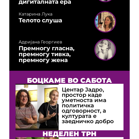
дигиталната ера
Катарина Лука
Телото слуша
Адријана Георгиев
Премногу гласна,
премногу тивка,
премногу жена
БОЦКАМЕ ВО САБОТА
Центар Јадро,
простор каде
уметноста има
политичка
одговорност, а
културата е
заедничко добро
НЕДЕЛЕН ТРН