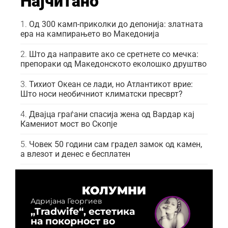
Најчитано
Од 300 камп-приколки до депонија: златната
ера на кампирањето во Македонија
Што да направите ако се сретнете со мечка:
препораки од Македонското еколошко друштво
Тихиот Океан се лади, но Атлантикот врие:
Што носи необичниот климатски пресврт?
Двајца граѓани спасија жена од Вардар кај
Камениот мост во Скопје
Човек 50 години сам градел замок од камен,
а влезот и денес е бесплатен
КОЛУМНИ
Адријана Георгиев
„Tradwife“, естетика
на покорност во