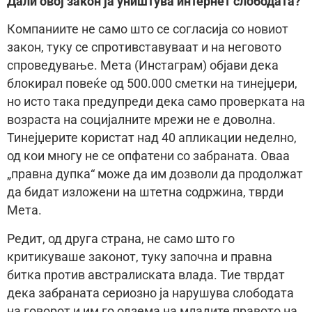
Дали овој закон ја уништува интернет слободата?
Компаниите не само што се согласија со новиот
закон, туку се спротивставуваат и на неговото
спроведување. Мета (Инстаграм) објави дека
блокирал повеќе од 500.000 сметки на тинејџери,
но исто така предупреди дека само проверката на
возраста на социјалните мрежи не е доволна.
Тинејџерите користат над 40 апликации неделно,
од кои многу не се опфатени со забраната. Оваа
„правна дупка“ може да им дозволи да продолжат
да бидат изложени на штетна содржина, тврди
Мета.
Редит, од друга страна, не само што го
критикуваше законот, туку започна и правна
битка против австралиската влада. Тие тврдат
дека забраната сериозно ја нарушува слободата
на говорот и им го одзема на младите правото на