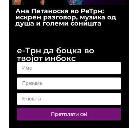
Ана Петаноска во РеТрн:
Ри
искрен разговор, музика од
го
душа и големи соништа
За
и 
е-Трн да боцка во
твојот инбокс
Претплати се!