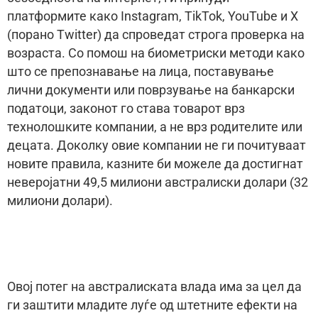
платформите како Instagram, TikTok, YouTube и X
(порано Twitter) да спроведат строга проверка на
возраста. Со помош на биометриски методи како
што се препознавање на лица, поставување
лични документи или поврзување на банкарски
податоци, законот го става товарот врз
технолошките компании, а не врз родителите или
децата. Доколку овие компании не ги почитуваат
новите правила, казните би можеле да достигнат
неверојатни 49,5 милиони австралиски долари (32
милиони долари).
Овој потег на австралиската влада има за цел да
ги заштити младите луѓе од штетните ефекти на