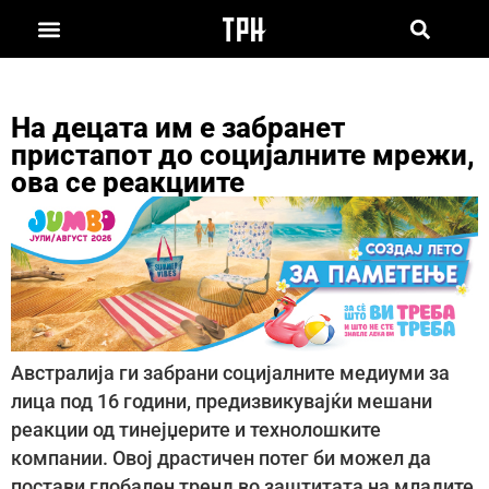
На децата им е забранет
пристапот до социјалните мрежи,
ова се реакциите
Австралија ги забрани социјалните медиуми за
лица под 16 години, предизвикувајќи мешани
реакции од тинејџерите и технолошките
компании. Овој драстичен потег би можел да
постави глобален тренд во заштитата на младите