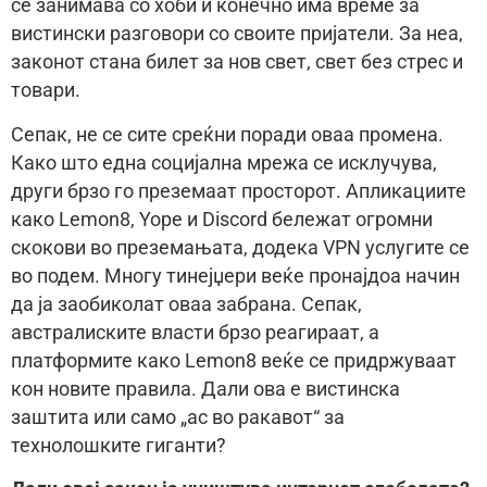
се занимава со хоби и конечно има време за
вистински разговори со своите пријатели. За неа,
законот стана билет за нов свет, свет без стрес и
товари.
Сепак, не се сите среќни поради оваа промена.
Како што една социјална мрежа се исклучува,
други брзо го преземаат просторот. Апликациите
како Lemon8, Yope и Discord бележат огромни
скокови во преземањата, додека VPN услугите се
во подем. Многу тинејџери веќе пронајдоа начин
да ја заобиколат оваа забрана. Сепак,
австралиските власти брзо реагираат, а
платформите како Lemon8 веќе се придржуваат
кон новите правила. Дали ова е вистинска
заштита или само „ас во ракавот“ за
технолошките гиганти?