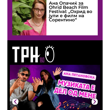
Ана Опачиќ за
Оhrid Beach Film
Festival: „Охрид во
јули е филм на
Сорентино“