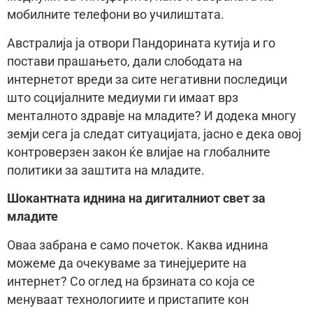
мобилните телефони во училиштата.
Австралија ја отвори Пандорината кутија и го
постави прашањето, дали слободата на
интернетот вреди за сите негативни последици
што социјалните медиуми ги имаат врз
менталното здравје на младите? И додека многу
земји сега ја следат ситуацијата, јасно е дека овој
контроверзен закон ќе влијае на глобалните
политики за заштита на младите.
Шокантната иднина на дигиталниот свет за
младите
Оваа забрана е само почеток. Каква иднина
можеме да очекуваме за тинејџерите на
интернет? Со оглед на брзината со која се
менуваат технологиите и пристапите кон