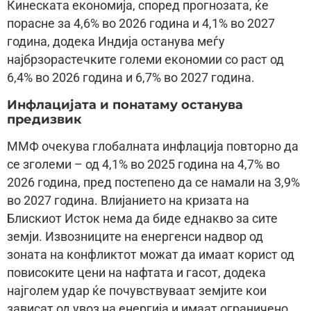
Кинеската економија, според прогнозата, ќе
порасне за 4,6% во 2026 година и 4,1% во 2027
година, додека Индија останува меѓу
најбрзорастечките големи економии со раст од
6,4% во 2026 година и 6,7% во 2027 година.
Инфлацијата и понатаму останува
предизвик
ММФ очекува глобалната инфлација повторно да
се зголеми – од 4,1% во 2025 година на 4,7% во
2026 година, пред постепено да се намали на 3,9%
во 2027 година. Влијанието на кризата на
Блискиот Исток нема да биде еднакво за сите
земји. Извозниците на енергенси надвор од
зоната на конфликтот можат да имаат корист од
повисоките цени на нафтата и гасот, додека
најголем удар ќе почувствуваат земјите кои
зависат од увоз на енергија и имаат ограничено