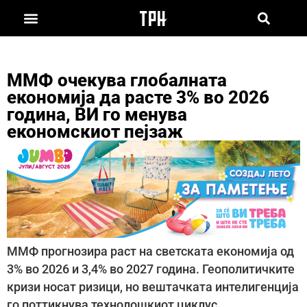
ММФ очекува глобалната
економија да расте 3% во 2026
година, ВИ го менува
економскиот пејзаж
ММФ прогнозира раст на светската економија од
3% во 2026 и 3,4% во 2027 година. Геополитичките
кризи носат ризици, но вештачката интелигенција
го поттикнува технолошкиот циклус.