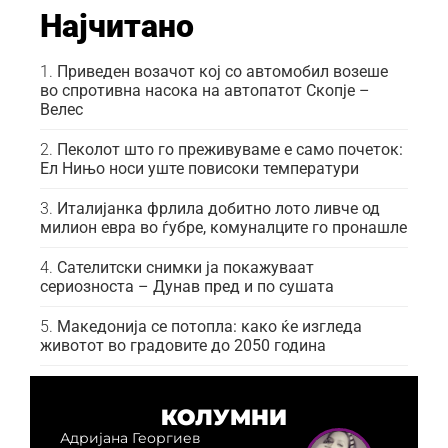
Најчитано
Приведен возачот кој со автомобил возеше
во спротивна насока на автопатот Скопје –
Велес
Пеколот што го преживуваме е само почеток:
Ел Нињо носи уште повисоки температури
Италијанка фрлила добитно лото ливче од
милион евра во ѓубре, комуналците го пронашле
Сателитски снимки ја покажуваат
сериозноста – Дунав пред и по сушата
Македонија се потопла: како ќе изгледа
животот во градовите до 2050 година
КОЛУМНИ
Адријана Георгиев