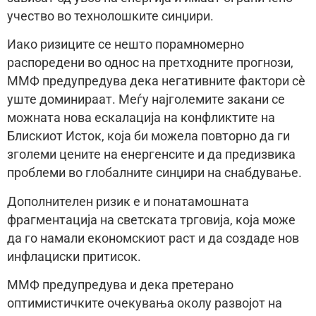
учество во технолошките синџири.
Иако ризиците се нешто порамномерно
распоредени во однос на претходните прогнози,
ММФ предупредува дека негативните фактори сè
уште доминираат. Меѓу најголемите закани се
можната нова ескалација на конфликтите на
Блискиот Исток, која би можела повторно да ги
зголеми цените на енергенсите и да предизвика
проблеми во глобалните синџири на снабдување.
Дополнителен ризик е и понатамошната
фрагментација на светската трговија, која може
да го намали економскиот раст и да создаде нов
инфлациски притисок.
ММФ предупредува и дека претерано
оптимистичките очекувања околу развојот на