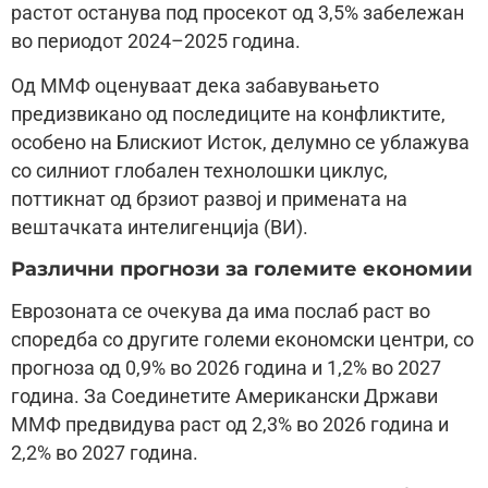
растот останува под просекот од 3,5% забележан
во периодот 2024–2025 година.
Од ММФ оценуваат дека забавувањето
предизвикано од последиците на конфликтите,
особено на Блискиот Исток, делумно се ублажува
со силниот глобален технолошки циклус,
поттикнат од брзиот развој и примената на
вештачката интелигенција (ВИ).
Различни прогнози за големите економии
Еврозоната се очекува да има послаб раст во
споредба со другите големи економски центри, со
прогноза од 0,9% во 2026 година и 1,2% во 2027
година. За Соединетите Американски Држави
ММФ предвидува раст од 2,3% во 2026 година и
2,2% во 2027 година.