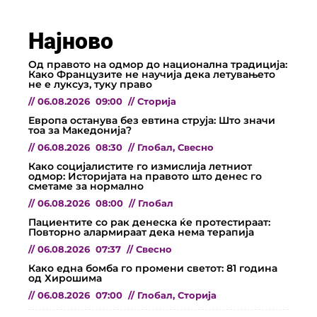
Најново
Од правото на одмор до национална традиција:
Како Французите не научија дека летувањето
не е луксуз, туку право
//
06.08.2026
09:00
//
Сторија
Европа останува без евтина струја: Што значи
тоа за Македонија?
//
06.08.2026
08:30
//
Глобал
,
Свесно
Како социјалистите го измислија летниот
одмор: Историјата на правото што денес го
сметаме за нормално
//
06.08.2026
08:00
//
Глобал
Пациентите со рак денеска ќе протестираат:
Повторно алармираат дека нема терапија
//
06.08.2026
07:37
//
Свесно
Како една бомба го промени светот: 81 година
од Хирошима
//
06.08.2026
07:00
//
Глобал
,
Сторија