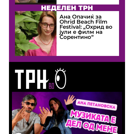
НЕДЕЛЕН ТРН
Ана Опачиќ за
Оhrid Beach Film
Festival: „Охрид во
јули е филм на
Сорентино“