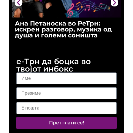
Ана Петаноска во РеТрн:
Ри
искрен разговор, музика од
го
душа и големи соништа
За
и 
е-Трн да боцка во
твојот инбокс
Претплати се!