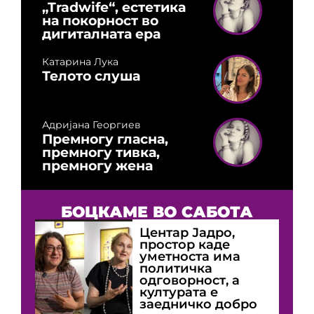
„Tradwife“, естетика
на покорност во
дигиталната ера
Катарина Лука
Телото слуша
Адријана Георгиев
Премногу гласна,
премногу тивка,
премногу жена
БОЦКАМЕ ВО САБОТА
Центар Јадро,
простор каде
уметноста има
политичка
одговорност, а
културата е
заедничко добро