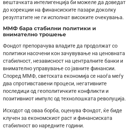
вештачката интелигенција би можеле да доведат
до корекции на финансиските пазари доколку
резултатите не ги исполнат високите очекувања.
ММФ бара стабилни политики и
внимателно трошење
Фондот препорачува владите да продолжат со
политики насочени кон зачувување на ценовната
стабилност, независност на централните банки и
внимателно управување со јавните финансии.
Според ММФ, светската економија се наоѓа меѓу
два спротивставени процеси, негативните
последици од геополитичките конфликти и
позитивниот импулс од технолошката револуција.
Исходот од оваа борба, оценува Фондот, ќе биде
клучен за економскиот раст и финансиската
стабилност во наредните години.