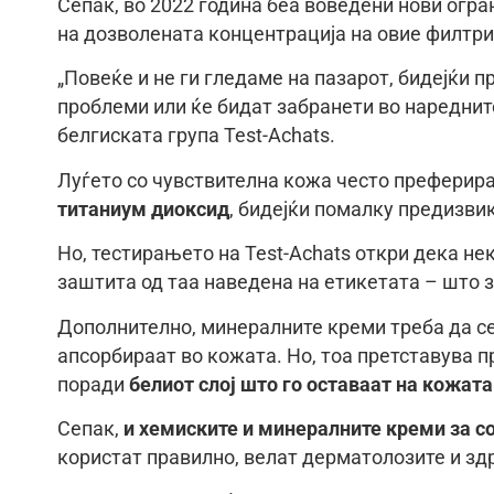
Сепак, во 2022 година беа воведени нови огр
на дозволената концентрација на овие филтри
„Повеќе и не ги гледаме на пазарот, бидејќи 
проблеми или ќе бидат забранети во наредните
белгиската група Test-Achats.
Луѓето со чувствителна кожа често преферир
титаниум диоксид
, бидејќи помалку предизви
Но, тестирањето на Test-Achats откри дека не
заштита од таа наведена на етикетата – што 
Дополнително, минералните креми треба да се
апсорбираат во кожата. Но, тоа претставува п
поради
белиот слој што го оставаат на кожата
Сепак,
и хемиските и минералните креми за с
користат правилно, велат дерматолозите и зд