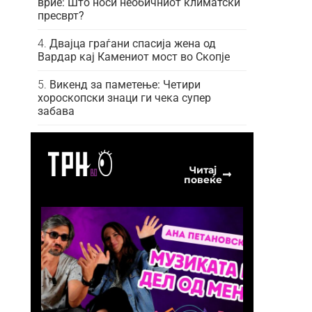
врие: Што носи необичниот климатски
пресврт?
Двајца граѓани спасија жена од
Вардар кај Камениот мост во Скопје
Викенд за паметење: Четири
хороскопски знаци ги чека супер
забава
Читај
повеќе