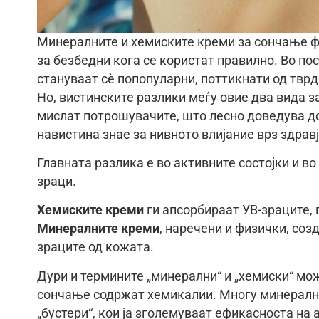
Минералните и хемиските креми за сончање фу
за безбедни кога се користат правилно. Во п
стануваат сè попопуларни, поттикнати од твр
Но, вистинските разлики меѓу овие два вида з
мислат потрошувачите, што лесно доведува д
навистина знае за нивното влијание врз здравј
Главната разлика е во активните состојки и во
зраци.
Хемиските креми
ги апсорбираат УВ-зраците, 
Минералните креми
, наречени и физички, соз
зраците од кожата.
Дури и термините „минерални“ и „хемиски“ мож
сончање содржат хемикалии. Многу минерални
„бустери“, кои ја зголемуваат ефикасноста на