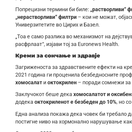
Попрецизни термини би биле:
„растворливи“ ф
„нерастворливи“ филтри
– кои не можат, обја
Универзитетите во Цирих и Базел.
„Тоа е само разлика во механизмот на дејству
расфрлаат“, изјави тој за Euronews Health.
Креми за сончање и здравје
Загриженоста за здравствените ефекти на кре
2021 година ги проценила безбедносните про
хомосалат
и
октокрилен
– поради сомнежи за
Заклучокот беше дека
хомосалатот и оксибен
додека
октокриленот е безбеден до 10%
, но с
Една анализа покажа дека човек би требало да
постигне ниво на хормонално нарушување как