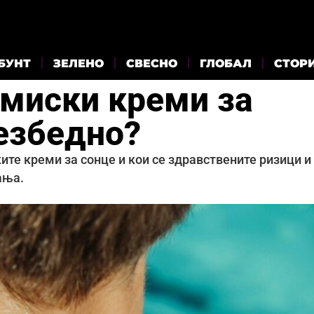
БУНТ
ЗЕЛЕНО
СВЕСНО
ГЛОБАЛ
СТОР
емиски креми за
безбедно?
ите креми за сонце и кои се здравствените ризици и
ања.