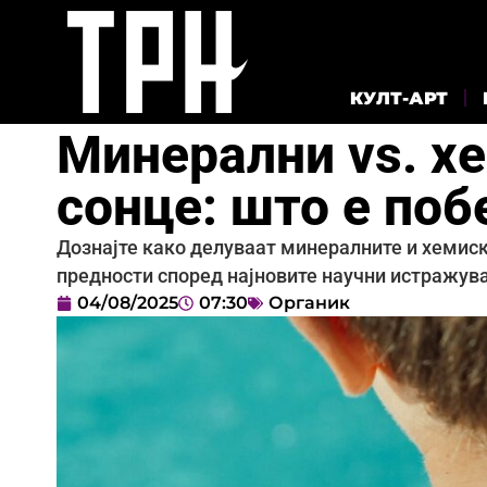
КУЛТ-АРТ
Минерални vs. х
сонце: што е по
Дознајте како делуваат минералните и хемиск
предности според најновите научни истражув
04/08/2025
07:30
Органик