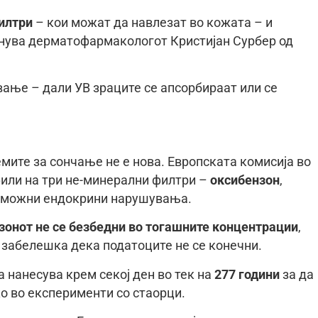
илтри
– кои можат да навлезат во кожата – и
снува дерматофармакологот Кристијан Сурбер од
вање – дали УВ зраците се апсорбираат или се
мите за сончање не е нова. Европската комисија во
фили на три не-минерални филтри –
оксибензон
,
 можни ендокрини нарушувања.
зонот не се безбедни во тогашните концентрации
,
о забелешка дека податоците не се конечни.
 нанесува крем секој ден во тек на
277 години
за да
о во експерименти со стаорци.