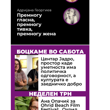
Адријана Георгиев
Премногу
гласна,
премногу
тивка,
премногу жена
БОЦКАМЕ ВО САБОТА
Центар Јадро,
простор каде
уметноста има
политичка
одговорност, а
културата е
заедничко добро
НЕДЕЛЕН ТРН
Ана Опачиќ за
Оhrid Beach Film
Festival: „Охрид