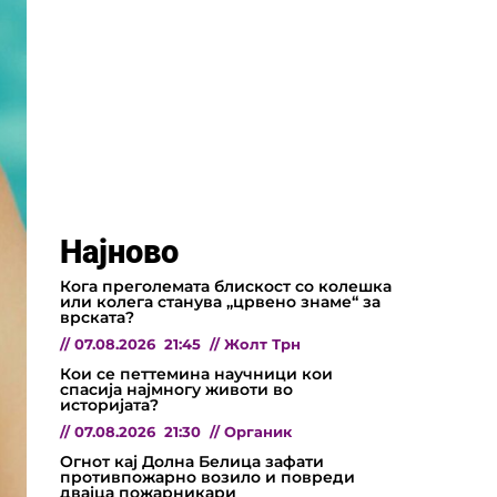
Најново
Кога преголемата блискост со колешка
или колега станува „црвено знаме“ за
врската?
//
07.08.2026
21:45
//
Жолт Трн
Кои се петтемина научници кои
спасија најмногу животи во
историјата?
//
07.08.2026
21:30
//
Органик
Огнот кај Долна Белица зафати
противпожарно возило и повреди
двајца пожарникари