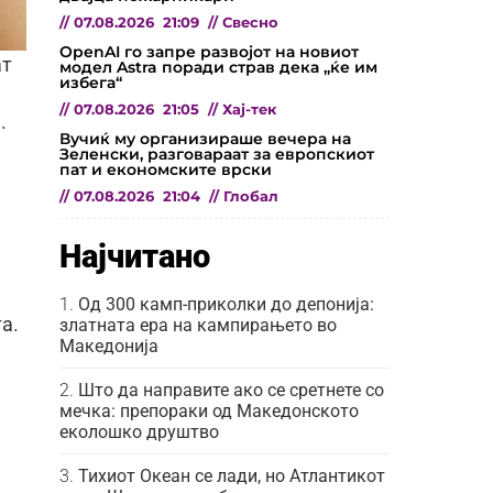
//
07.08.2026
21:09
//
Свесно
OpenAI го запре развојот на новиот
ат
модел Astra поради страв дека „ќе им
избега“
//
07.08.2026
21:05
//
Хај-тек
.
Вучиќ му организираше вечера на
Зеленски, разговараат за европскиот
пат и економските врски
//
07.08.2026
21:04
//
Глобал
Најчитано
Од 300 камп-приколки до депонија:
а.
златната ера на кампирањето во
Македонија
Што да направите ако се сретнете со
мечка: препораки од Македонското
еколошко друштво
Тихиот Океан се лади, но Атлантикот