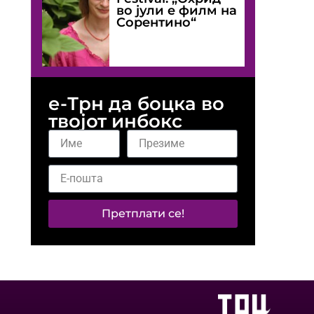
во јули е филм на
Сорентино“
е-Трн да боцка во
твојот инбокс
Претплати се!