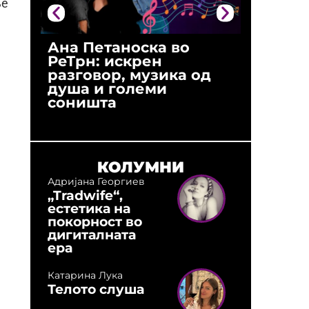
ње
Ана Петаноска во
Ристо 
РеТрн: искрен
(Арханг
разговор, музика од
години
душа и големи
студио:
соништа
музика,
оловни
КОЛУМНИ
Адријана Георгиев
„Tradwife“,
естетика на
покорност во
дигиталната
ера
Катарина Лука
Телото слуша