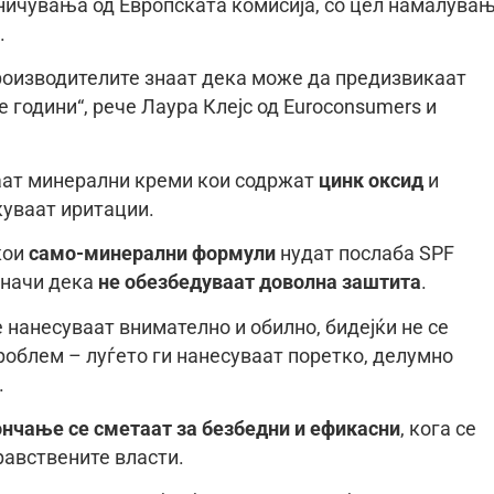
аничувања од Европската комисија, со цел намалува
.
производителите знаат дека може да предизвикаат
 години“, рече Лаура Клејс од Euroconsumers и
аат минерални креми кои содржат
цинк оксид
и
куваат иритации.
кои
само-минерални формули
нудат послаба SPF
значи дека
не обезбедуваат доволна заштита
.
 нанесуваат внимателно и обилно, бидејќи не се
роблем – луѓето ги нанесуваат поретко, делумно
.
ончање се сметаат за безбедни и ефикасни
, кога се
равствените власти.