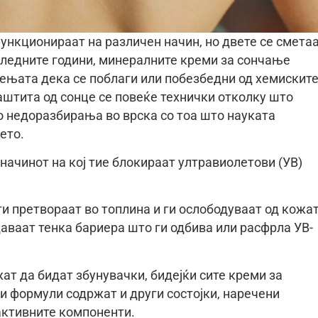
нкционираат на различен начин, но двете се смета
оследните години, минералните креми за сончање
дењата дека се поблаги или побезбедни од хемиските
аштита од сонце се повеќе технички отколку што
о недоразбирања во врска со тоа што науката
ето.
 начинот на кој тие блокираат ултравиолетови (УВ)
ги претвораат во топлина и ги ослободуваат од кожат
даваат тенка бариера што ги одбива или расфрла УВ-
ат да бидат збунувачки, бидејќи сите креми за
 формули содржат и други состојки, наречени
 активните компоненти.