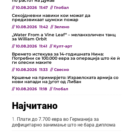
по растот на Дунав
//
10.08.2026
11:47
//
Глобал
Секојдневни навики кои можат да
предизвикаат шумски пожар
//
10.08.2026
11:42
//
Зелено
„Water From a Vine Leaf“ – меланхоличен танц
за William Orbit
//
10.08.2026
11:41
//
Култ-арт
Времето истекува за 14-годишната Нина:
Потребни се 100.000 евра за операција што ќе ѝ
ги олесни маките
//
10.08.2026
11:33
//
Свесно
Кршење на примирјето: Израелската армија со
нови напади на југот од Либан
//
10.08.2026
11:18
//
Глобал
Најчитано
Плати до 7.700 евра во Германија за
дефицитарно занимање што не бара диплома