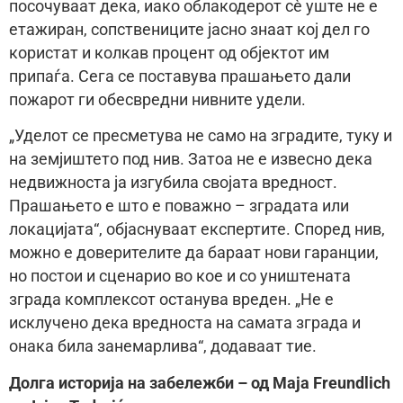
посочуваат дека, иако облакодерот сè уште не е
етажиран, сопствениците јасно знаат кој дел го
користат и колкав процент од објектот им
припаѓа. Сега се поставува прашањето дали
пожарот ги обесвредни нивните удели.
„Уделот се пресметува не само на зградите, туку и
на земјиштето под нив. Затоа не е извесно дека
недвижноста ја изгубила својата вредност.
Прашањето е што е поважно – зградата или
локацијата“, објаснуваат експертите. Според нив,
можно е доверителите да бараат нови гаранции,
но постои и сценарио во кое и со уништената
зграда комплексот останува вреден. „Не е
исклучено дека вредноста на самата зграда и
онака била занемарлива“, додаваат тие.
Долга историја на забележби – од Мaja Freundlich