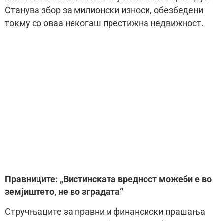
Станува збор за милионски износи, обезбедени
токму со оваа некогаш престижна недвижност.
Правниците: „Вистинската вредност можеби е во
земјиштето, не во зградата“
Стручњаците за правни и финансиски прашања