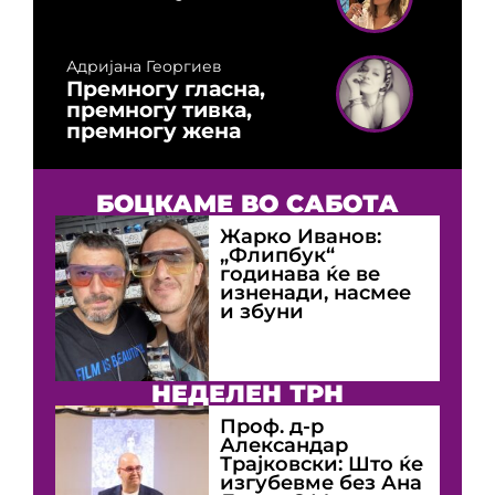
Адријана Георгиев
Премногу гласна,
премногу тивка,
премногу жена
БОЦКАМЕ ВО САБОТА
Жарко Иванов:
„Флипбук“
годинава ќе ве
изненади, насмее
и збуни
НЕДЕЛЕН ТРН
Проф. д-р
Александар
Трајковски: Што ќе
изгубевме без Ана