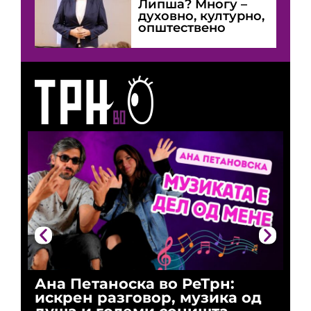
Липша? Многу –
духовно, културно,
општествено
Ана Петаноска во РеТрн:
Ри
искрен разговор, музика од
го