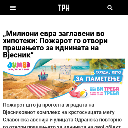
„Милиони евра заглавени во
хипотеки: Пожарот го отвори
прашањето за иднината на
Вјесник“
Пожарот што ја проголта зградата на
Вјесниковиот комплекс на крстосницата меѓу
Славонска авенија и улицата Одранска повторно
го отвори прашањето за иднината на овој објект,