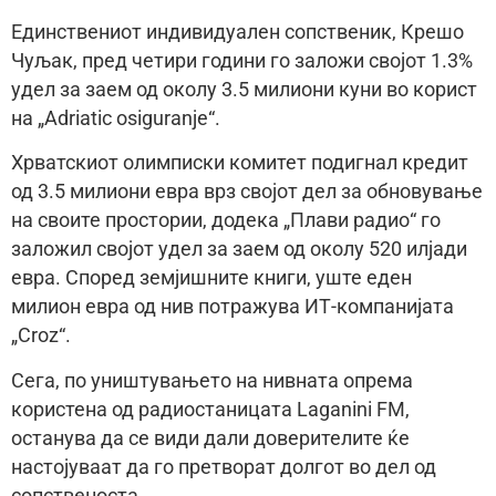
Единствениот индивидуален сопственик, Крешо
Чуљак, пред четири години го заложи својот 1.3%
удел за заем од околу 3.5 милиони куни во корист
на „Adriatic osiguranje“.
Хрватскиот олимписки комитет подигнал кредит
од 3.5 милиони евра врз својот дел за обновување
на своите простории, додека „Плави радио“ го
заложил својот удел за заем од околу 520 илјади
евра. Според земјишните книги, уште еден
милион евра од нив потражува ИТ-компанијата
„Croz“.
Сега, по уништувањето на нивната опрема
користена од радиостаницата Laganini FM,
останува да се види дали доверителите ќе
настојуваат да го претворат долгот во дел од
сопственоста.