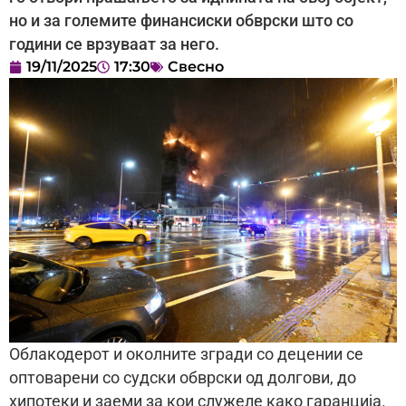
но и за големите финансиски обврски што со
години се врзуваат за него.
19/11/2025
17:30
Свесно
Облакодерот и околните згради со децении се
оптоварени со судски обврски од долгови, до
хипотеки и заеми за кои служеле како гаранција.