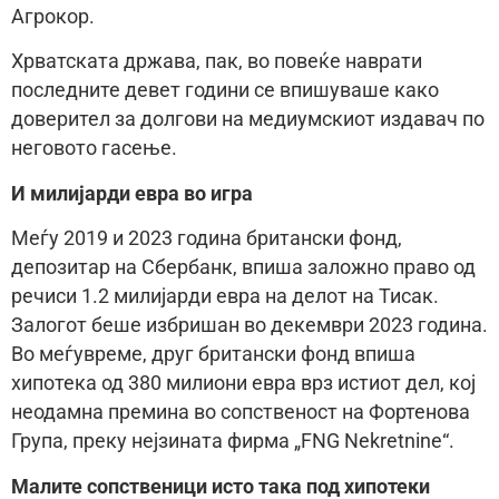
Агрокор.
Хрватската држава, пак, во повеќе наврати
последните девет години се впишуваше како
доверител за долгови на медиумскиот издавач по
неговото гасење.
И милијарди евра во игра
Меѓу 2019 и 2023 година британски фонд,
депозитар на Сбербанк, впиша заложно право од
речиси 1.2 милијарди евра на делот на Тисак.
Залогот беше избришан во декември 2023 година.
Во меѓувреме, друг британски фонд впиша
хипотека од 380 милиони евра врз истиот дел, кој
неодамна премина во сопственост на Фортенова
Група, преку нејзината фирма „FNG Nekretnine“.
Малите сопственици исто така под хипотеки