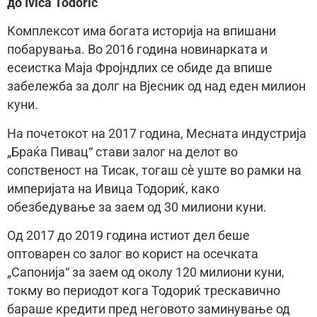
до Ivica Todorić
Комплексот има богата историја на впишани
побарувања. Во 2016 година новинарката и
есеистка Маја Фројндлих се обиде да впише
забележба за долг на Вјесник од над еден милион
куни.
На почетокот на 2017 година, Месната индустрија
„Браќа Пивац“ стави залог на делот во
сопственост на Тисак, тогаш сè уште во рамки на
империјата на Ивица Тодориќ, како
обезбедување за заем од 30 милиони куни.
Од 2017 до 2019 година истиот дел беше
оптоварен со залог во корист на осечката
„Сапонија“ за заем од околу 120 милиони куни,
токму во периодот кога Тодориќ трескавично
бараше кредити пред неговото заминување од