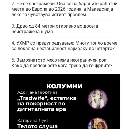
Не се програмери: Ова се најбараните работни
места во Европа во 2026 година, а Македонија
веќе го чувствува истиот проблем
Дрво од 84 метри откриено во досега
неистражена шума
УХМР со предупредување: Многу топло време
со локална нестабилност најмалку до четврток
Замрзнатото месо нема неограничен рок:
Како да препознаете кога треба да го фрлите?
КОЛУМНИ
Адријана Георгиев
„Tradwife“, естетика
на покорност во
дигиталната ера
Катарина Лука
Телото слуша