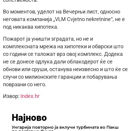
Во моментов, уделот на Вечерњи лист, односно
неговата компанија „VLM Cvjetno nekretnine“, не е
под никаква хипотека.
Пожарот ја уништи зградата, но не и
комплексната мрежа на хипотеки и обврски што
со години се таложат врз овој комплекс. Додека
не се донесе одлука дали облакодерот ќе се
обнови или сруши, останува неизвесно и што ќе се
случи со милионските гаранции и побарувања
поврзани со него.
Извор:
Index.hr
Најново
Унгарија повторно ја вклучи турбината во Пакш