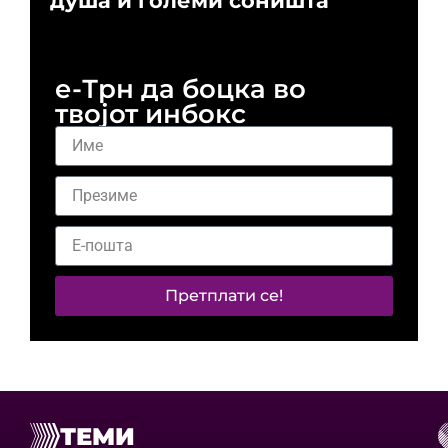
душа и големи соништа
За
и 
е-Трн да боцка во
твојот инбокс
Претплати се!
ТЕМИ