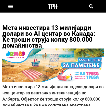
Мета инвестира 13 милијарди
долари во AI центар во Канада:
Ќе троши струја колку 800.000
домаќинства
Мета инвестира 13 милијарди канадски долари во
нов центар за вештачка интелигенција во
Алберта. Објектот ќе троши струја колку 800.000
домаќинства и ќе има сопствена електрана.