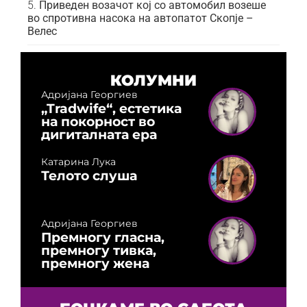
Приведен возачот кој со автомобил возеше
во спротивна насока на автопатот Скопје –
Велес
КОЛУМНИ
Адријана Георгиев
„Tradwife“, естетика
на покорност во
дигиталната ера
Катарина Лука
Телото слуша
Адријана Георгиев
Премногу гласна,
премногу тивка,
премногу жена