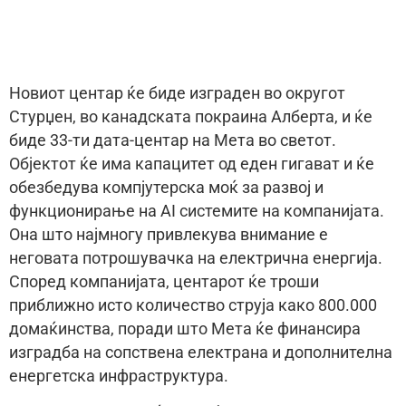
Новиот центар ќе биде изграден во округот
Стурџен, во канадската покраина Алберта, и ќе
биде 33-ти дата-центар на Мета во светот.
Објектот ќе има капацитет од еден гигават и ќе
обезбедува компјутерска моќ за развој и
функционирање на AI системите на компанијата.
Она што најмногу привлекува внимание е
неговата потрошувачка на електрична енергија.
Според компанијата, центарот ќе троши
приближно исто количество струја како 800.000
домаќинства, поради што Мета ќе финансира
изградба на сопствена електрана и дополнителна
енергетска инфраструктура.