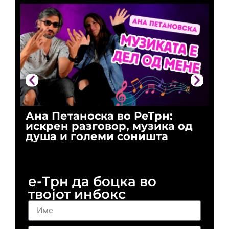
Ана Петаноска во РеТрн:
Ри
искрен разговор, музика од
го
душа и големи соништа
За
и 
е-Трн да боцка во
твојот инбокс