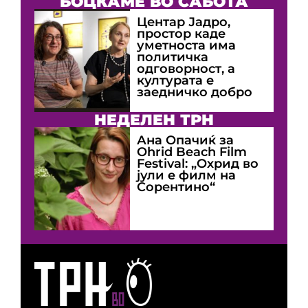
БОЦКАМЕ ВО САБОТА
Центар Јадро,
простор каде
уметноста има
политичка
одговорност, а
културата е
заедничко добро
НЕДЕЛЕН ТРН
Ана Опачиќ за
Оhrid Beach Film
Festival: „Охрид во
јули е филм на
Сорентино“