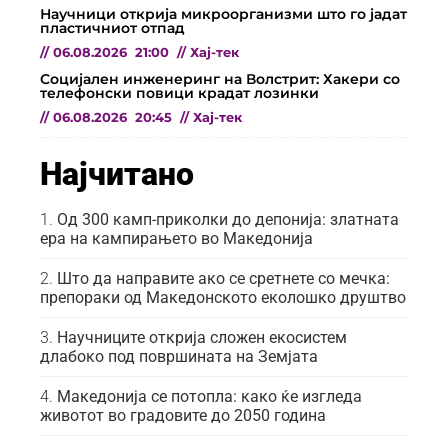
Научници открија микроорганизми што го јадат
пластичниот отпад
//
06.08.2026
21:00
//
Хај-тек
Социјален инженеринг на Волстрит: Хакери со
телефонски повици крадат лозинки
//
06.08.2026
20:45
//
Хај-тек
Најчитано
Од 300 камп-приколки до депонија: златната
ера на кампирањето во Македонија
Што да направите ако се сретнете со мечка:
препораки од Македонското еколошко друштво
Научниците открија сложен екосистем
длабоко под површината на Земјата
Македонија се потопла: како ќе изгледа
животот во градовите до 2050 година