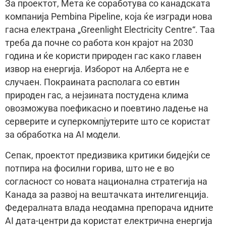
За проектот, Мета ќе соработува со канадската
компанија Pembina Pipeline, која ќе изгради нова
гасна електрана „Greenlight Electricity Centre“. Таа
треба да почне со работа кон крајот на 2030
година и ќе користи природен гас како главен
извор на енергија. Изборот на Алберта не е
случаен. Покраината располага со евтин
природен гас, а нејзината постудена клима
овозможува поефикасно и поевтино ладење на
серверите и суперкомпјутерите што се користат
за обработка на AI модели.
Сепак, проектот предизвика критики бидејќи се
потпира на фосилни горива, што не е во
согласност со новата национална стратегија на
Канада за развој на вештачката интелигенција.
Федералната влада неодамна препорача идните
AI дата-центри да користат електрична енергија