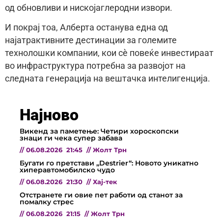
од обновливи и нискојаглеродни извори.
И покрај тоа, Алберта останува една од
најатрактивните дестинации за големите
технолошки компании, кои сè повеќе инвестираат
во инфраструктура потребна за развојот на
следната генерација на вештачка интелигенција.
Најново
Викенд за паметење: Четири хороскопски
знаци ги чека супер забава
//
06.08.2026
21:45
//
Жолт Трн
Бугати го претстави „Destrier“: Новото уникатно
хиперавтомобилско чудо
//
06.08.2026
21:30
//
Хај-тек
Отстранете ги овие пет работи од станот за
помалку стрес
//
06.08.2026
21:15
//
Жолт Трн