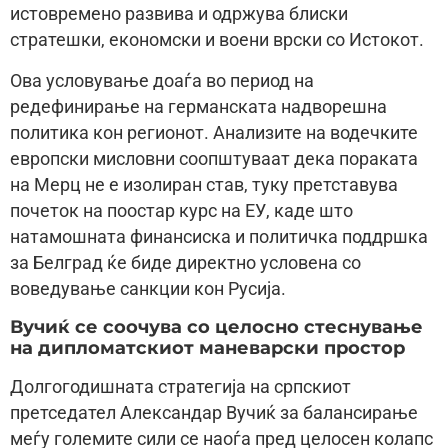
истовремено развива и одржува блиски
стратешки, економски и воени врски со Истокот.
Ова условување доаѓа во период на
редефинирање на германската надворешна
политика кон регионот. Анализите на водечките
европски мисловни соопштуваат дека пораката
на Мерц не е изолиран став, туку претставува
почеток на поостар курс на ЕУ, каде што
натамошната финансиска и политичка поддршка
за Белград ќе биде директно условена со
воведување санкции кон Русија.
Вучиќ се соочува со целосно стеснување
на дипломатскиот маневарски простор
Долгогодишната стратегија на српскиот
претседател Александар Вучиќ за балансирање
меѓу големите сили се наоѓа пред целосен колапс