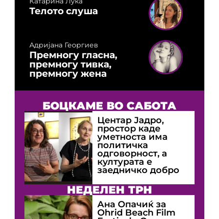
Катарина Лука
Телото слуша
Адријана Георгиев
Премногу гласна,
премногу тивка,
премногу жена
БОЦКАМЕ ВО САБОТА
Центар Јадро,
простор каде
уметноста има
политичка
одговорност, а
културата е
заедничко добро
НЕДЕЛЕН ТРН
Ана Опачиќ за
Оhrid Beach Film