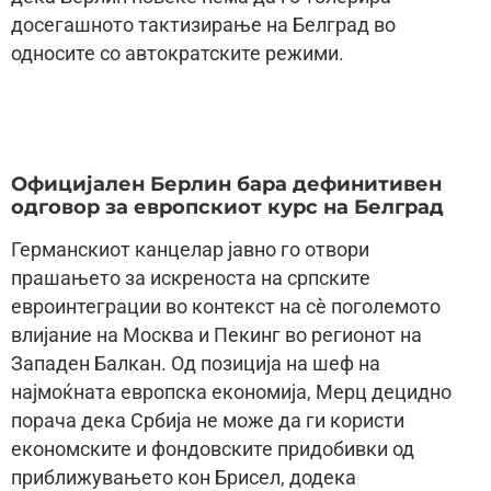
досегашното тактизирање на Белград во
односите со автократските режими.
Официјален Берлин бара дефинитивен
одговор за европскиот курс на Белград
Германскиот канцелар јавно го отвори
прашањето за искреноста на српските
евроинтеграции во контекст на сè поголемото
влијание на Москва и Пекинг во регионот на
Западен Балкан. Од позиција на шеф на
најмоќната европска економија, Мерц децидно
порача дека Србија не може да ги користи
економските и фондовските придобивки од
приближувањето кон Брисел, додека