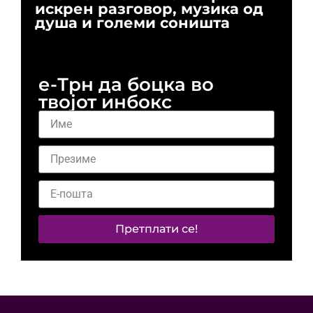
искрен разговор, музика од
го
душа и големи соништа
За
и 
е-Трн да боцка во
твојот инбокс
Претплати се!