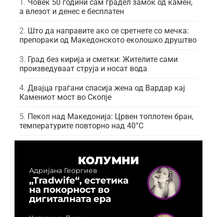
Човек 50 години сам градел замок од камен,
а влезот и денес е бесплатен
Што да направите ако се сретнете со мечка:
препораки од Македонското еколошко друштво
Град без кирија и сметки: Жителите сами
произведуваат струја и носат вода
Двајца граѓани спасија жена од Вардар кај
Камениот мост во Скопје
Пекол над Македонија: Црвен топлотен бран,
температурите повторно над 40°C
КОЛУМНИ
Адријана Георгиев
„Tradwife“, естетика
на покорност во
дигиталната ера