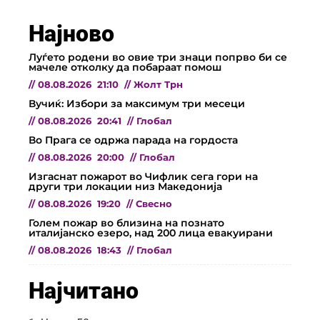
Најново
Луѓето родени во овие три знаци попрво би се
мачеле отколку да побараат помош
//
08.08.2026
21:10
//
Жолт Трн
Вучиќ: Избори за максимум три месеци
//
08.08.2026
20:41
//
Глобал
Во Прага се одржа парада на гордоста
//
08.08.2026
20:00
//
Глобал
Изгаснат пожарот во Чифлик сега гори на
други три локации низ Македонија
//
08.08.2026
19:20
//
Свесно
Голем пожар во близина на познато
италијанско езеро, над 200 лица евакуирани
//
08.08.2026
18:43
//
Глобал
Најчитано