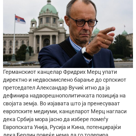
Германскиот канцелар Фридрих Мерц упати
директно и недвосмислено барање до српскиот
претседател Александар Вучиќ итно да ја
дефинира надворешнополитичката позиција на
својата земја. Во изјавата што ја пренесуваат
европските медиуми, канцеларот Мерц нагласи
дека Србија мора јасно да избере помеѓу
Европската Унија, Русија и Кина, потенцирајќи
дека Берлин повеќе нема да го толерира