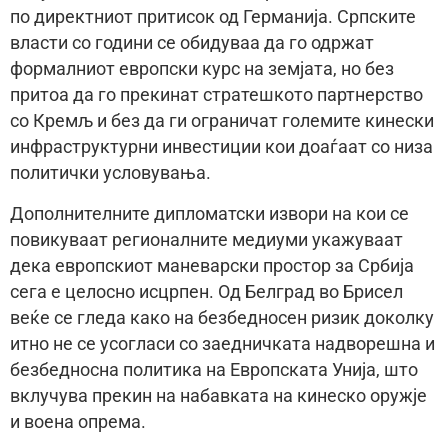
по директниот притисок од Германија. Српските
власти со години се обидуваа да го одржат
формалниот европски курс на земјата, но без
притоа да го прекинат стратешкото партнерство
со Кремљ и без да ги ограничат големите кинески
инфраструктурни инвестиции кои доаѓаат со низа
политички условувања.
Дополнителните дипломатски извори на кои се
повикуваат регионалните медиуми укажуваат
дека европскиот маневарски простор за Србија
сега е целосно исцрпен. Од Белград во Брисел
веќе се гледа како на безбедносен ризик доколку
итно не се усогласи со заедничката надворешна и
безбедносна политика на Европската Унија, што
вклучува прекин на набавката на кинеско оружје
и воена опрема.