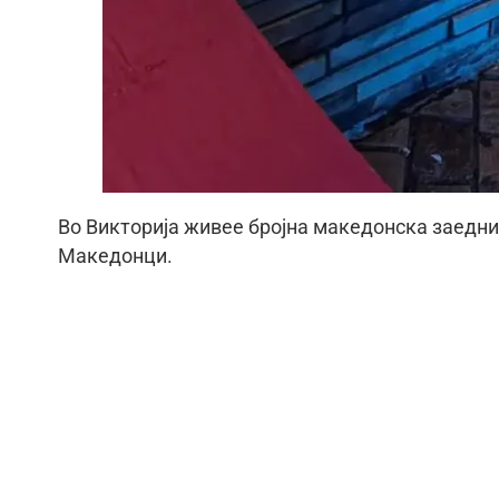
Во Викторија живее бројна македонска заедниц
Македонци.