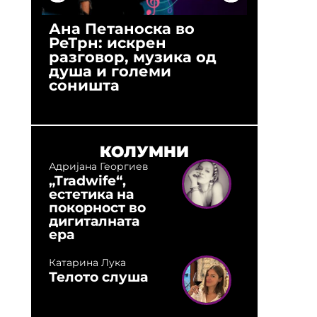
Ана Петаноска во
Ристо 
РеТрн: искрен
(Арханг
разговор, музика од
години
душа и големи
студио:
соништа
музика,
оловни
КОЛУМНИ
Адријана Георгиев
„Tradwife“,
естетика на
покорност во
дигиталната
ера
Катарина Лука
Телото слуша