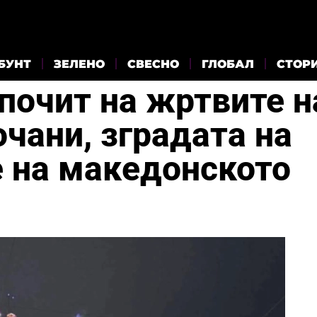
БУНТ
ЗЕЛЕНО
СВЕСНО
ГЛОБАЛ
СТОР
почит на жртвите н
очани, зградата на
е на македонското