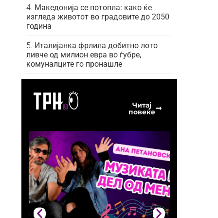
Македонија се потопла: како ќе
изгледа животот во градовите до 2050
година
Италијанка фрлила добитно лото
ливче од милион евра во ѓубре,
комуналците го пронашле
Читај
повеќе