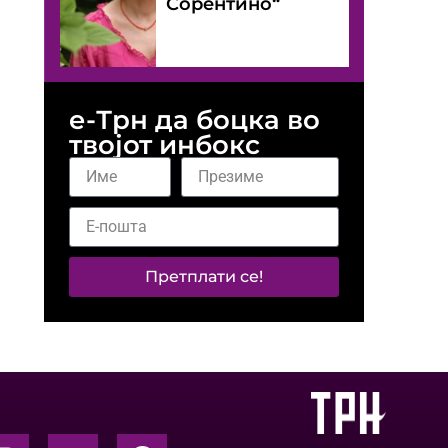
Сорентино“
е-Трн да боцка во
твојот инбокс
Претплати се!