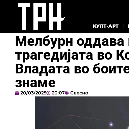
КУЛТ-АРТ
Мелбурн оддава 
трагедијата во К
Владата во боит
знаме
20/03/2025
20:07
Свесно