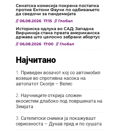
Сенатска комисија покрена постапка
против Ентони Фаучи по одбивањето
да сведочи за пандемијата
//
06.08.2026
17:15
//
Глобал
Историска одлука во САД: Западна
Вирџинија стана првата американска
држава што целосно забрани абортус
//
06.08.2026
17:00
//
Глобал
Најчитано
Приведен возачот кој со автомобил
возеше во спротивна насока на
автопатот Скопје – Велес
Научниците открија сложен
екосистем длабоко под површината на
Земјата
Сателитски снимки ја покажуваат
сериозноста – Дунав пред и по сушата