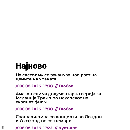
Најново
На светот му се заканува нов раст на
цените на храната
//
06.08.2026
17:38
//
Глобал
Амазон снима документарна серија за
Меланија Трамп по неуспехот на
скапиот филм
//
06.08.2026
17:30
//
Глобал
Слаткаристика со концерти во Лондон
и Оксфорд во септември
на
//
06.08.2026
17:22
//
Култ-арт