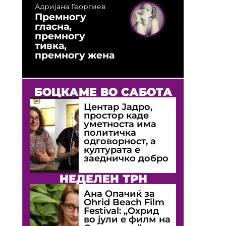
Адријана Георгиев
Премногу
гласна,
премногу
тивка,
премногу жена
БОЦКАМЕ ВО САБОТА
Центар Јадро,
простор каде
уметноста има
политичка
одговорност, а
културата е
заедничко добро
НЕДЕЛЕН ТРН
Ана Опачиќ за
Оhrid Beach Film
Festival: „Охрид
во јули е филм на