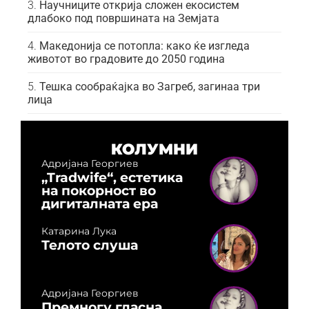
Научниците открија сложен екосистем
длабоко под површината на Земјата
Македонија се потопла: како ќе изгледа
животот во градовите до 2050 година
Тешка сообраќајка во Загреб, загинаа три
лица
КОЛУМНИ
Адријана Георгиев
„Tradwife“, естетика
на покорност во
дигиталната ера
Катарина Лука
Телото слуша
Адријана Георгиев
Премногу гласна,