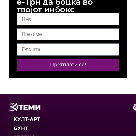
е-Трн да боцка во
твојот инбокс
Претплати се!
ТЕМИ
КУЛТ-АРТ
БУНТ