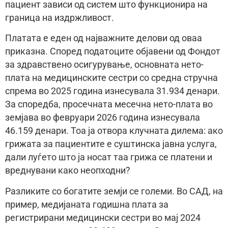
пациент зависи од систем што функционира на
граница на издржливост.
Платата е еден од најважните делови од оваа
приказна. Според податоците објавени од Фондот
за здравствено осигурување, основната нето-
плата на медицинските сестри со средна стручна
спрема во 2025 година изнесувала 31.934 денари.
За споредба, просечната месечна нето-плата во
земјава во февруари 2026 година изнесувала
46.159 денари. Тоа ја отвора клучната дилема: ако
грижата за пациентите е суштинска јавна услуга,
дали луѓето што ја носат таа грижа се платени и
вреднувани како неопходни?
Разликите со богатите земји се големи. Во САД, на
пример, медијаната годишна плата за
регистрирани медицински сестри во мај 2024