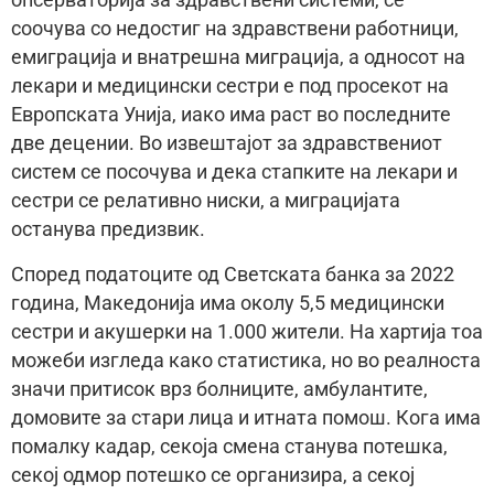
опсерваторија за здравствени системи, се
соочува со недостиг на здравствени работници,
емиграција и внатрешна миграција, а односот на
лекари и медицински сестри е под просекот на
Европската Унија, иако има раст во последните
две децении. Во извештајот за здравствениот
систем се посочува и дека стапките на лекари и
сестри се релативно ниски, а миграцијата
останува предизвик.
Според податоците од Светската банка за 2022
година, Македонија има околу 5,5 медицински
сестри и акушерки на 1.000 жители. На хартија тоа
можеби изгледа како статистика, но во реалноста
значи притисок врз болниците, амбулантите,
домовите за стари лица и итната помош. Кога има
помалку кадар, секоја смена станува потешка,
секој одмор потешко се организира, а секој