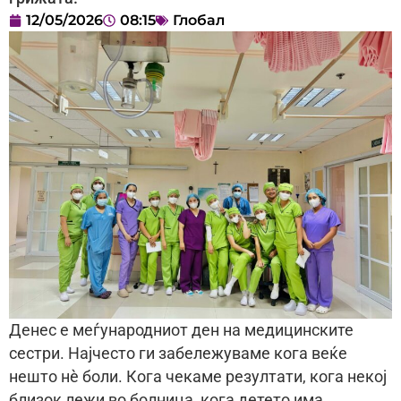
12/05/2026
08:15
Глобал
Денес е меѓународниот ден на медицинските
сестри. Најчесто ги забележуваме кога веќе
нешто нè боли. Кога чекаме резултати, кога некој
близок лежи во болница, кога детето има