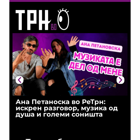
Ана Петаноска во РеТрн:
Ри
искрен разговор, музика од
го
душа и големи соништа
За
и 