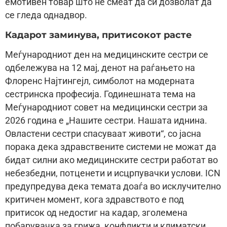
емотивен товар што не смеат да си дозволат да
се гледа однадвор.
Кадарот заминува, притисокот расте
Меѓународниот ден на медицинските сестри се
одбележува на 12 мај, денот на раѓањето на
Флоренс Најтингејл, симболот на модерната
сестринска професија. Годинешната тема на
Меѓународниот совет на медицински сестри за
2026 година е „Нашите сестри. Нашата иднина.
Овластени сестри спасуваат животи“, со јасна
порака дека здравствените системи не можат да
бидат силни ако медицинските сестри работат во
небезбедни, потценети и исцрпувачки услови. ICN
предупредува дека темата доаѓа во исклучително
критичен момент, кога здравството е под
притисок од недостиг на кадар, зголемена
побарувачка за грижа, конфликти и климатски