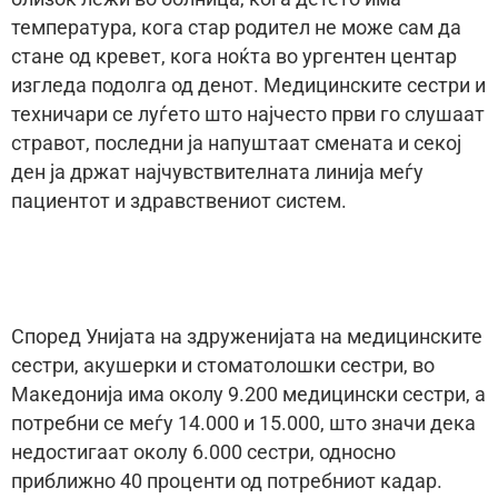
температура, кога стар родител не може сам да
стане од кревет, кога ноќта во ургентен центар
изгледа подолга од денот. Медицинските сестри и
техничари се луѓето што најчесто први го слушаат
стравот, последни ја напуштаат смената и секој
ден ја држат најчувствителната линија меѓу
пациентот и здравствениот систем.
Според Унијата на здруженијата на медицинските
сестри, акушерки и стоматолошки сестри, во
Македонија има околу 9.200 медицински сестри, а
потребни се меѓу 14.000 и 15.000, што значи дека
недостигаат околу 6.000 сестри, односно
приближно 40 проценти од потребниот кадар.