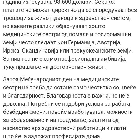
година изнесувала 93.600 долари. Секако,
платите не можат директно да се споредуваат без
трошоци за живот, даноци и здравствен систем,
но ваквите разлики објаснуваат зошто
медицинските сестри од помали и посиромашни
земји често гледаат кон Германија, Австрија,
Ирска, Скандинавија или прекуокеанските земји.
За нив тоа не е само професионална амбиција,
туку прашање на достоинствен живот.
Затоа Меѓународниот ден на медицинските
сестри не треба да остане само честитка со цвеќе
и благодарност. Благодарноста е важна, но не е
доволна. Потребни се подобри услови за работа,
безбедни смени, повеќе вработувања, можности
за образование и напредување, заштита од
насилство врз здравствени работници и плати
што ќе ја задржат професијата дома.