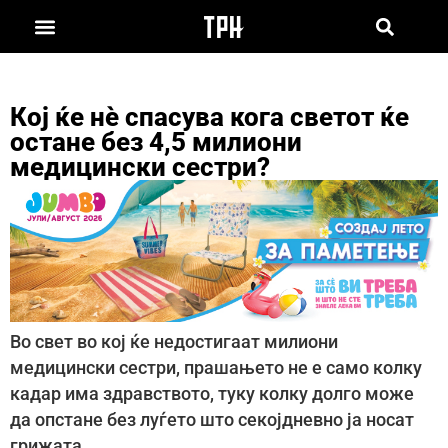
Кој ќе нè спасува кога светот ќе
остане без 4,5 милиони
медицински сестри?
Во свет во кој ќе недостигаат милиони
медицински сестри, прашањето не е само колку
кадар има здравството, туку колку долго може
да опстане без луѓето што секојдневно ја носат
грижата.