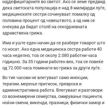
најдефицитарните во светот. Ако се земе предвид
дека светската популација е над 8 милијарди луѓе,
медицинските сестри сочинуваат помалку од
половина процент од човештвото, а од нив се
очекува да бидат столб на секојдневната
здравствена грижа.
Има и уште еден начин да се разбере товарот што
го носат. Ако една медицинска сестра работи 40
часа неделно, тоа се околу 2.080 работни часа
годишно. За 35 години работен век, тоа се повеќе
од 72.000 часа поминати во грижа за други луѓе.
Во тие часови не влегуваат само инекции,
терапии, мерење притисок, преврски и
административна работа. Влегуваат и разговори
со вознемирени семејства, смирување пациенти,
ноќни смени, викенди, празници, физички замор и