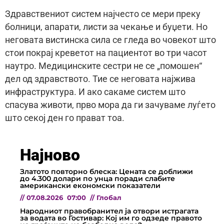
Здравствениот систем најчесто се мери преку
болници, апарати, листи за чекање и буџети. Но
неговата вистинска сила се гледа во човекот што
стои покрај креветот на пациентот во три часот
наутро. Медицинските сестри не се „помошен“
дел од здравството. Тие се неговата најжива
инфраструктура. И ако сакаме систем што
спасува животи, прво мора да ги зачуваме луѓето
што секој ден го прават тоа.
Најново
Златото повторно блеска: Цената се доближи
до 4.300 долари по унца поради слабите
американски економски показатели
//
07.08.2026
07:00
//
Глобал
Народниот правобранител ја отвори истрагата
за водата во Гостивар: Кој им го одзеде правото