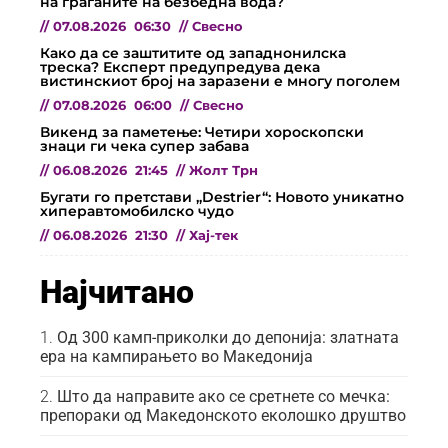
на граѓаните на безбедна вода?
//
07.08.2026
06:30
//
Свесно
Како да се заштитите од западнонилска
треска? Експерт предупредува дека
вистинскиот број на заразени е многу поголем
//
07.08.2026
06:00
//
Свесно
Викенд за паметење: Четири хороскопски
знаци ги чека супер забава
//
06.08.2026
21:45
//
Жолт Трн
Бугати го претстави „Destrier“: Новото уникатно
хиперавтомобилско чудо
//
06.08.2026
21:30
//
Хај-тек
Најчитано
Од 300 камп-приколки до депонија: златната
ера на кампирањето во Македонија
Што да направите ако се сретнете со мечка:
препораки од Македонското еколошко друштво