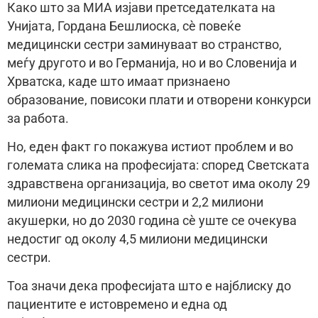
Како што за МИА изјави претседателката на
Унијата, Гордана Бешлиоска, сè повеќе
медицински сестри заминуваат во странство,
меѓу другото и во Германија, но и во Словенија и
Хрватска, каде што имаат признаено
образование, повисоки плати и отворени конкурси
за работа.
Но, еден факт го покажува истиот проблем и во
големата слика на професијата: според Светската
здравствена организација, во светот има околу 29
милиони медицински сестри и 2,2 милиони
акушерки, но до 2030 година сè уште се очекува
недостиг од околу 4,5 милиони медицински
сестри.
Тоа значи дека професијата што е најблиску до
пациентите е истовремено и една од