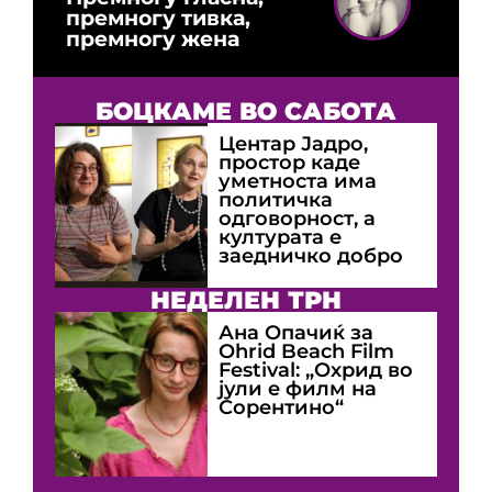
премногу тивка,
премногу жена
БОЦКАМЕ ВО САБОТА
Центар Јадро,
простор каде
уметноста има
политичка
одговорност, а
културата е
заедничко добро
НЕДЕЛЕН ТРН
Ана Опачиќ за
Оhrid Beach Film
Festival: „Охрид во
јули е филм на
Сорентино“