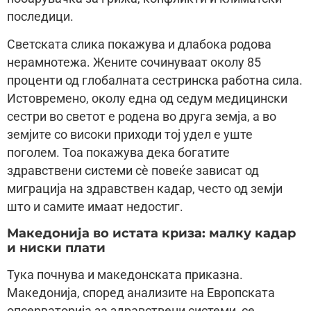
последици.
Светската слика покажува и длабока родова
нерамнотежа. Жените сочинуваат околу 85
проценти од глобалната сестринска работна сила.
Истовремено, околу една од седум медицински
сестри во светот е родена во друга земја, а во
земјите со високи приходи тој удел е уште
поголем. Тоа покажува дека богатите
здравствени системи сè повеќе зависат од
миграција на здравствен кадар, често од земји
што и самите имаат недостиг.
Македонија во истата криза: малку кадар
и ниски плати
Тука почнува и македонската приказна.
Македонија, според анализите на Европската