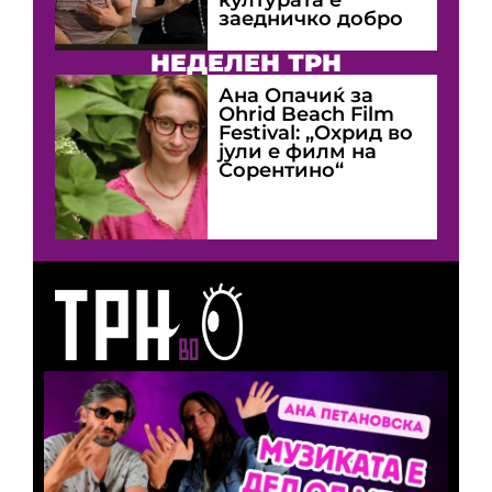
заедничко добро
НЕДЕЛЕН ТРН
Ана Опачиќ за
Оhrid Beach Film
Festival: „Охрид во
јули е филм на
Сорентино“