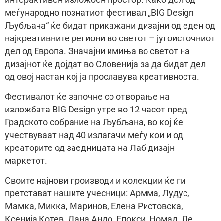
меѓународно познатиот фестивал „BIG Design
Љубљана“ ќе бидат прикажани дизајни од еден од
најкреaтивните региони во светот – југоисточниот
дел од Европа. Значајни имиња во светот на
дизајнот ќе дојдат во Словенија за да бидат дел
од овој настан кој ја прославува креативноста.
Фестивалот ќе започне со отворање на
изложбата BIG Design утре во 12 часот пред
Градското собрание на Љубљана, во кој ќе
учествуваат над 40 излагачи меѓу кои и од
креаторите од заедницата на Лаб дизајн
маркетот.
Своите најнови производи и колекции ќе ги
претстават нашите учесници: Армма, Лудус,
Мамка, Микка, Маринов, Елена Ристовска,
Ксенија Котев, Дана Андо, Епокси, Номад, Ле