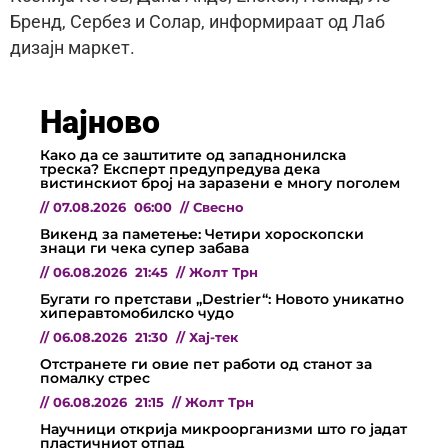
Бренд, Сербез и Солар, информираат од Лаб
дизајн маркет.
Најново
Како да се заштитите од западнонилска
треска? Експерт предупредува дека
вистинскиот број на заразени е многу поголем
//
07.08.2026
06:00
//
Свесно
Викенд за паметење: Четири хороскопски
знаци ги чека супер забава
//
06.08.2026
21:45
//
Жолт Трн
Бугати го претстави „Destrier“: Новото уникатно
хиперавтомобилско чудо
//
06.08.2026
21:30
//
Хај-тек
Отстранете ги овие пет работи од станот за
помалку стрес
//
06.08.2026
21:15
//
Жолт Трн
Научници открија микроорганизми што го јадат
пластичниот отпад