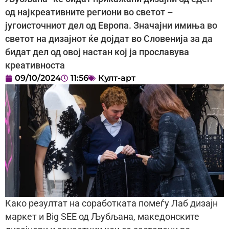
од најкреaтивните региони во светот –
југоисточниот дел од Европа. Значајни имиња во
светот на дизајнот ќе дојдат во Словенија за да
бидат дел од овој настан кој ја прославува
креативноста
09/10/2024
11:56
Култ-арт
Како резултат на соработката помеѓу Лаб дизајн
маркет и Big SEE од Љубљана, македонските