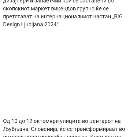
дизајнери и занаетчии кои се застапени во
скопскиот маркет викендов групно ќе се
претстават на интернационалниот настан „BIG
Design Ljubljana 2024“.
Од 10 до 12 октомври улиците во центарот на
Љубљана, Словенија, ќе се трансформираат во
интерактивен изложбен простор. Како дел од