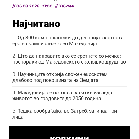
//
06.08.2026
21:00
//
Хај-тек
Најчитано
Од 300 камп-приколки до депонија: златната
ера на кампирањето во Македонија
Што да направите ако се сретнете со мечка:
препораки од Македонското еколошко друштво
Научниците открија сложен екосистем
длабоко под површината на Земјата
Македонија се потопла: како ќе изгледа
животот во градовите до 2050 година
Тешка сообраќајка во Загреб, загинаа три
лица
КОЛУМНИ