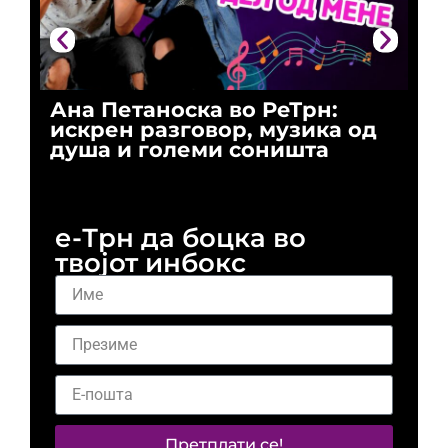
Ана Петаноска во РеТрн:
Ри
искрен разговор, музика од
го
душа и големи соништа
За
и 
е-Трн да боцка во
твојот инбокс
Претплати се!