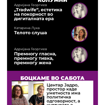
Адријана Георгиев
„Tradwife“, естетика
на покорност во
дигиталната ера
Катарина Лука
Телото слуша
Адријана Георгиев
Премногу гласна,
премногу тивка,
премногу жена
БОЦКАМЕ ВО САБОТА
Центар Јадро,
простор каде
уметноста има
политичка
одговорност, а
културата е