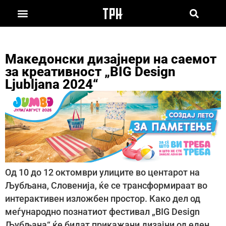
Македонски дизајнери на саемот
за креативност „BIG Design
Ljubljana 2024“
Од 10 до 12 октомври улиците во центарот на
Љубљана, Словенија, ќе се трансформираат во
интерактивен изложбен простор. Како дел од
меѓународно познатиот фестивал „BIG Design
Љубљана“ ќе бидат прикажани дизајни од еден